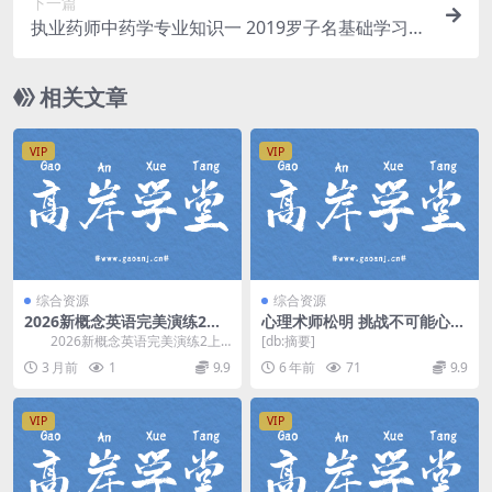
下一篇
执业药师中药学专业知识一 2019罗子名基础学习班
百度网盘分享
相关文章
VIP
VIP
综合资源
综合资源
2026新概念英语完美演练2上
心理术师松明 挑战不可能心理
册同步讲解(视频+资料) 百度
控制（完结）mp3音频 百度
2026新概念英语完美演练2上
[db:摘要]
网盘分享
网盘
册视频讲解+资料，共96讲视频，
3 月前
1
9.9
6 年前
71
9.9
每讲视频20分...
VIP
VIP