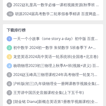
2022赵礼显高一数学必修一课程视频资源(秋季班 含讲义)百度网盘云
9
胡源2024届高考数学二轮寒假春季精讲 百度网盘分享
10
下载排行榜
一天一个小故事《one story a day》初中版 百度网盘分享下载
1
初中数学 2024初一数学 朱韬数学 S班春季下 A+班春季下 百度云网盘
2
龙坚英语2024高中英语一轮系统班(全国卷+北京卷)
3
杨萌物理2023初三物理上秋季A+班(视频+讲义) 百度网盘分享
4
2024赵玉峰高三物理课程24年高考物理一轮复习网课教程
5
沪科版(初三)九年级物理全一册网课教学视频全集(录播版 杜春雨 66讲)
6
王芳讲中国历史音频课程全集(上下五千年)
7
[胡金铭 Diana]新概念英语第1册教学视频课程(全集 百度网盘下载)
8