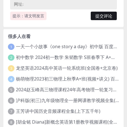
提示：请文明发言
很多人在看
一天一个小故事《one story a day》初中版 百度网盘分享下载
1
初中数学 2024初一数学 朱韬数学 S班春季下 A+班春季下 百度云网盘
2
龙坚英语2024高中英语一轮系统班(全国卷+北京卷)
3
杨萌物理2023初三物理上秋季A+班(视频+讲义) 百度网盘分享
4
2024赵玉峰高三物理课程24年高考物理一轮复习网课教程
5
沪科版(初三)九年级物理全一册网课教学视频全集(录播版 杜春雨 66讲)
6
王芳讲中国历史音频课程全集(上下五千年)
7
[胡金铭 Diana]新概念英语第1册教学视频课程(全集 百度网盘下载)
8