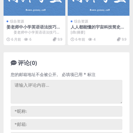
综合资源
综合资源
姜老师中小学英语语法技巧集
人人都能懂的宇宙科技简史：
训课程(114节 含资料) 百度网
淼叔帮你探知世界 mp3音频
姜老师中小学英语语法技巧集
[db:摘要]
盘分享
百度网盘
训课程(114节 含资料)，课程内容包
6 月前
6
9.9
6 年前
4
9.9
括低阶到高阶...
评论(0)
您的邮箱地址不会被公开。
必填项已用
*
标注