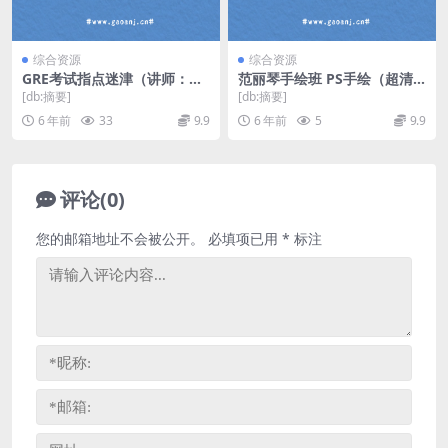
综合资源
综合资源
GRE考试指点迷津（讲师：宁
范丽琴手绘班 PS手绘（超清
立波 课时：2）百度网盘
视频压缩）百度网盘
[db:摘要]
[db:摘要]
6 年前
33
9.9
6 年前
5
9.9
评论(0)
您的邮箱地址不会被公开。
必填项已用
*
标注