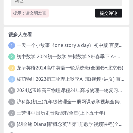
提示：请文明发言
很多人在看
一天一个小故事《one story a day》初中版 百度网盘分享下载
1
初中数学 2024初一数学 朱韬数学 S班春季下 A+班春季下 百度云网盘
2
龙坚英语2024高中英语一轮系统班(全国卷+北京卷)
3
杨萌物理2023初三物理上秋季A+班(视频+讲义) 百度网盘分享
4
2024赵玉峰高三物理课程24年高考物理一轮复习网课教程
5
沪科版(初三)九年级物理全一册网课教学视频全集(录播版 杜春雨 66讲)
6
王芳讲中国历史音频课程全集(上下五千年)
7
[胡金铭 Diana]新概念英语第1册教学视频课程(全集 百度网盘下载)
8