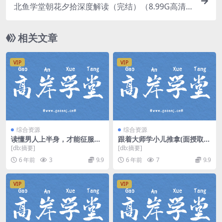
北鱼学堂朝花夕拾深度解读（完结）（8.99G高清
视频）百度网盘分享
相关文章
VIP
VIP
综合资源
综合资源
读懂男人上半身，才能征服下
跟着大师学小儿推拿(面授取证
半身（超清视频）百度网盘
班)（高清视频）百度网盘
[db:摘要]
[db:摘要]
6 年前
3
9.9
6 年前
7
9.9
VIP
VIP