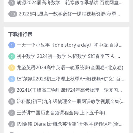
胡源2024届高考数学二轮寒假春季精讲 百度网盘分享
9
2022赵礼显高一数学必修一课程视频资源(秋季班 含讲义)百度网盘云
10
下载排行榜
一天一个小故事《one story a day》初中版 百度网盘分享下载
1
初中数学 2024初一数学 朱韬数学 S班春季下 A+班春季下 百度云网盘
2
龙坚英语2024高中英语一轮系统班(全国卷+北京卷)
3
杨萌物理2023初三物理上秋季A+班(视频+讲义) 百度网盘分享
4
2024赵玉峰高三物理课程24年高考物理一轮复习网课教程
5
沪科版(初三)九年级物理全一册网课教学视频全集(录播版 杜春雨 66讲)
6
王芳讲中国历史音频课程全集(上下五千年)
7
[胡金铭 Diana]新概念英语第1册教学视频课程(全集 百度网盘下载)
8