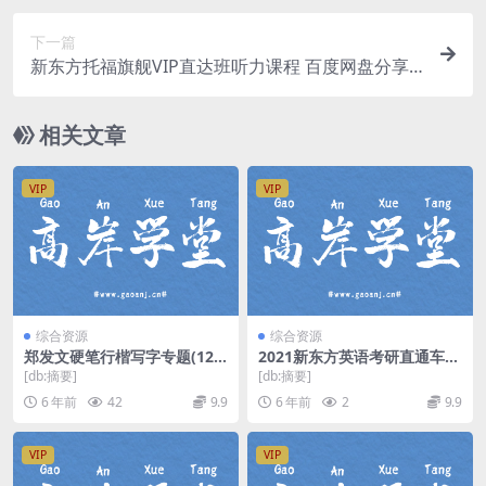
下一篇
新东方托福旗舰VIP直达班听力课程 百度网盘分享
下载
相关文章
VIP
VIP
综合资源
综合资源
郑发文硬笔行楷写字专题(12
2021新东方英语考研直通车刘
讲 高清)（底部有广告水印）
琦2000
[db:摘要]
[db:摘要]
百度网盘
6 年前
42
9.9
6 年前
2
9.9
VIP
VIP