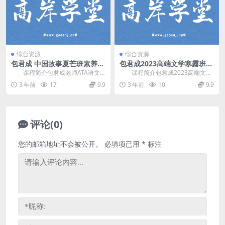
综合资源
综合资源
包君成 中国故事夏芒班素养课
包君成2023高端文学寒露班
(含讲义)百度网盘
(红色映像特别版)
课程简介包君成老师ATA语文
课程简介包君成2023高端文学
素养课，继中国故事B卷之后，开课
寒露班，红色映像特别版。解决孩
3 年前
17
9.9
3 年前
10
9.9
的 中国故事夏芒...
子：(1)平时读...
评论(0)
您的邮箱地址不会被公开。
必填项已用
*
标注