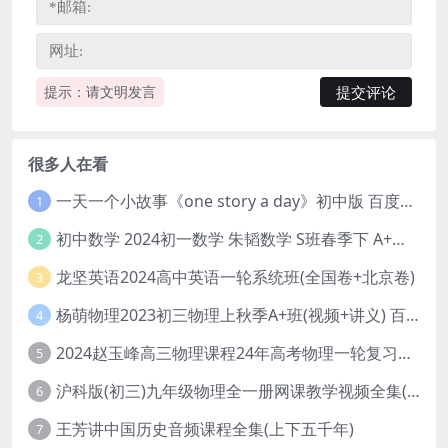
提示：请文明发言
很多人在看
一天一个小故事《one story a day》初中版 百度网盘分享下载
1
初中数学 2024初一数学 朱韬数学 S班春季下 A+班春季下 百度云网盘
2
龙坚英语2024高中英语一轮系统班(全国卷+北京卷)
3
杨萌物理2023初三物理上秋季A+班(视频+讲义) 百度网盘分享
4
2024赵玉峰高三物理课程24年高考物理一轮复习网课教程
5
沪科版(初三)九年级物理全一册网课教学视频全集(录播版 杜春雨 66讲)
6
王芳讲中国历史音频课程全集(上下五千年)
7