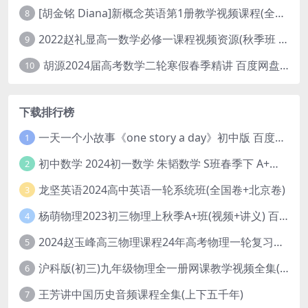
[胡金铭 Diana]新概念英语第1册教学视频课程(全集 百度网盘下载)
8
2022赵礼显高一数学必修一课程视频资源(秋季班 含讲义)百度网盘云
9
胡源2024届高考数学二轮寒假春季精讲 百度网盘分享
10
下载排行榜
一天一个小故事《one story a day》初中版 百度网盘分享下载
1
初中数学 2024初一数学 朱韬数学 S班春季下 A+班春季下 百度云网盘
2
龙坚英语2024高中英语一轮系统班(全国卷+北京卷)
3
杨萌物理2023初三物理上秋季A+班(视频+讲义) 百度网盘分享
4
2024赵玉峰高三物理课程24年高考物理一轮复习网课教程
5
沪科版(初三)九年级物理全一册网课教学视频全集(录播版 杜春雨 66讲)
6
王芳讲中国历史音频课程全集(上下五千年)
7