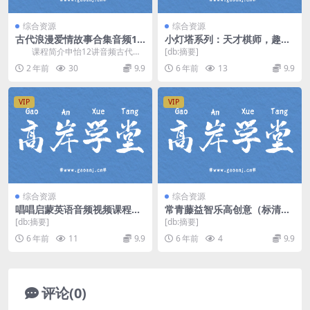
综合资源
综合资源
古代浪漫爱情故事合集音频12
小灯塔系列：天才棋师，趣味
讲mp3资源下载
学象棋（完结）（标清视频有
课程简介申怡12讲音频古代浪
[db:摘要]
水印）百度网盘
漫爱情故事合集，人生若只如初
2 年前
30
9.9
6 年前
13
9.9
见，只羡鸳鸯不羡仙，...
VIP
VIP
综合资源
综合资源
唱唱启蒙英语音频视频课程全
常青藤益智乐高创意（标清完
集（超清视频）百度网盘
结打包）百度网盘
[db:摘要]
[db:摘要]
6 年前
11
9.9
6 年前
4
9.9
评论(0)