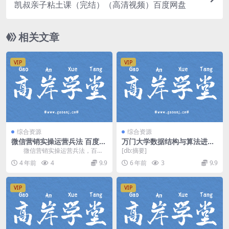
凯叔亲子粘土课（完结）（高清视频）百度网盘
相关文章
VIP
VIP
综合资源
综合资源
微信营销实操运营兵法 百度网
万门大学数据结构与算法进阶
盘分享
班(全集)（超清视频）百度网
微信营销实操运营兵法，百度
[db:摘要]
盘
网盘分享微信营销课程549M高清视
4 年前
4
9.9
6 年前
3
9.9
频。 通过理论...
VIP
VIP