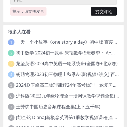
提示：请文明发言
很多人在看
一天一个小故事《one story a day》初中版 百度网盘分享下载
1
初中数学 2024初一数学 朱韬数学 S班春季下 A+班春季下 百度云网盘
2
龙坚英语2024高中英语一轮系统班(全国卷+北京卷)
3
杨萌物理2023初三物理上秋季A+班(视频+讲义) 百度网盘分享
4
2024赵玉峰高三物理课程24年高考物理一轮复习网课教程
5
沪科版(初三)九年级物理全一册网课教学视频全集(录播版 杜春雨 66讲)
6
王芳讲中国历史音频课程全集(上下五千年)
7
[胡金铭 Diana]新概念英语第1册教学视频课程(全集 百度网盘下载)
8