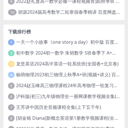
2022赵礼显高一数学必修一课程视频资源(秋季班 含讲义)百度网盘云
9
胡源2024届高考数学二轮寒假春季精讲 百度网盘分享
10
下载排行榜
一天一个小故事《one story a day》初中版 百度网盘分享下载
1
初中数学 2024初一数学 朱韬数学 S班春季下 A+班春季下 百度云网盘
2
龙坚英语2024高中英语一轮系统班(全国卷+北京卷)
3
杨萌物理2023初三物理上秋季A+班(视频+讲义) 百度网盘分享
4
2024赵玉峰高三物理课程24年高考物理一轮复习网课教程
5
沪科版(初三)九年级物理全一册网课教学视频全集(录播版 杜春雨 66讲)
6
王芳讲中国历史音频课程全集(上下五千年)
7
[胡金铭 Diana]新概念英语第1册教学视频课程(全集 百度网盘下载)
8