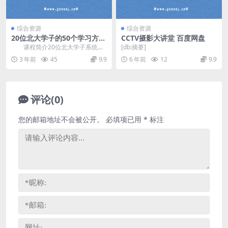
综合资源
综合资源
20位北大学子的50个学习方法
CCTV摄影大讲堂 百度网盘
课音频资源
课程简介20位北大学子系统开
[db:摘要]
讲，50个使用方法培养孩子自主学
3 年前
45
9.9
6 年前
12
9.9
习力。适合：学习...
评论(0)
您的邮箱地址不会被公开。
必填项已用
*
标注