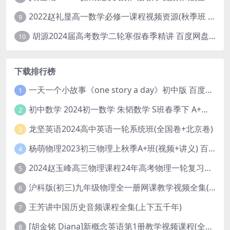
2022赵礼显高一数学必修一课程视频资源(秋季班 含讲义)百度网盘云
9
胡源2024届高考数学二轮寒假春季精讲 百度网盘分享
10
下载排行榜
一天一个小故事《one story a day》初中版 百度网盘分享下载
1
初中数学 2024初一数学 朱韬数学 S班春季下 A+班春季下 百度云网盘
2
龙坚英语2024高中英语一轮系统班(全国卷+北京卷)
3
杨萌物理2023初三物理上秋季A+班(视频+讲义) 百度网盘分享
4
2024赵玉峰高三物理课程24年高考物理一轮复习网课教程
5
沪科版(初三)九年级物理全一册网课教学视频全集(录播版 杜春雨 66讲)
6
王芳讲中国历史音频课程全集(上下五千年)
7
[胡金铭 Diana]新概念英语第1册教学视频课程(全集 百度网盘下载)
8