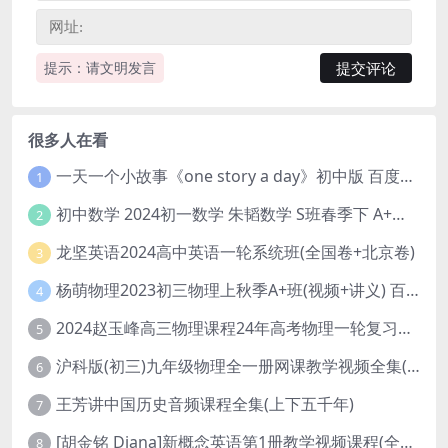
提示：请文明发言
很多人在看
一天一个小故事《one story a day》初中版 百度网盘分享下载
1
初中数学 2024初一数学 朱韬数学 S班春季下 A+班春季下 百度云网盘
2
龙坚英语2024高中英语一轮系统班(全国卷+北京卷)
3
杨萌物理2023初三物理上秋季A+班(视频+讲义) 百度网盘分享
4
2024赵玉峰高三物理课程24年高考物理一轮复习网课教程
5
沪科版(初三)九年级物理全一册网课教学视频全集(录播版 杜春雨 66讲)
6
王芳讲中国历史音频课程全集(上下五千年)
7
[胡金铭 Diana]新概念英语第1册教学视频课程(全集 百度网盘下载)
8