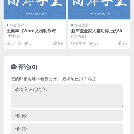
综合资源
综合资源
王佩丰《Word文档制作窍
赵沛萱全家人都用得上的60个
门》（完结）（高清视频）百
精油妙方（高清视频）百度网
[db:摘要]
[db:摘要]
度网盘
盘
6 年前
3
9.9
6 年前
38
9.9
评论(0)
您的邮箱地址不会被公开。
必填项已用
*
标注