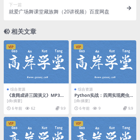
下一篇
就爱广场舞课堂藏族舞（20讲视频）百度网盘
相关文章
VIP
VIP
综合资源
综合资源
《袁阔成讲三国演义》MP3音
Python实战：四周实现爬虫
频 百度网盘下载
系统（高清视频）百度网盘
[db:摘要]
[db:摘要]
6 年前
62
9.9
6 年前
9
9.9
VIP
VIP