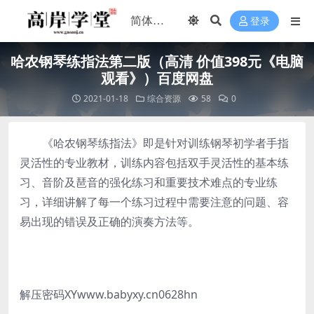
登录
哈农钢琴练指法第二版（高清 价值398元《电脑
观看》）百度网盘
2021-01-18
综合资源
58
0
《哈农钢琴练指法》即是针对训练钢琴初学者手指
灵活性的专业教材，训练内容包括双手灵活性的基本练
习、音阶及琶音的强化练习和重要技术难点的专业练
习，详细讲解了每一个练习过程中需要注意的问题、容
易出现的错误及正确的演奏方法等。
解压密码XYwww.babyxy.cn0628hn