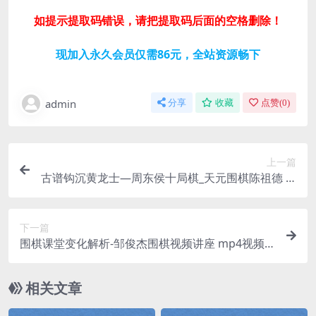
如提示提取码错误，请把提取码后面的空格删除！
现加入永久会员仅需86元，全站资源畅下
admin
分享
收藏
点赞(
0
)
上一篇
古谱钩沉黄龙士—周东侯十局棋_天元围棋陈祖德 m
p4视频 百度网盘分享 会员页面
下一篇
围棋课堂变化解析-邹俊杰围棋视频讲座 mp4视频
百度网盘
相关文章