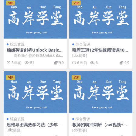
VIP
VIP
综合资源
综合资源
楠姐英语剑桥Unlock Basic下
唯库王冠12堂快速阅读课10倍
册视频精讲网盘资源分享
提升阅读效率（完结）（超清
课程简介剑桥原版Unlock Basi
[db:摘要]
视频）百度网盘
c下册教材视频精讲，楠姐Unlock ...
3 年前
81
9.9
6 年前
6
9.9
VIP
VIP
综合资源
综合资源
思维导图高效学习法（少年得
教师招聘冲刺班（avi视频+pd
到）（高清视频）百度网盘
f讲义）百度网盘
[db:摘要]
[db:摘要]