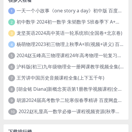
一天一个小故事《one story a day》初中版 百度网盘分享下载
1
初中数学 2024初一数学 朱韬数学 S班春季下 A+班春季下 百度云网盘
2
龙坚英语2024高中英语一轮系统班(全国卷+北京卷)
3
杨萌物理2023初三物理上秋季A+班(视频+讲义) 百度网盘分享
4
2024赵玉峰高三物理课程24年高考物理一轮复习网课教程
5
沪科版(初三)九年级物理全一册网课教学视频全集(录播版 杜春雨 66讲)
6
王芳讲中国历史音频课程全集(上下五千年)
7
[胡金铭 Diana]新概念英语第1册教学视频课程(全集 百度网盘下载)
8
胡源2024届高考数学二轮寒假春季精讲 百度网盘分享
9
2022赵礼显高一数学必修一课程视频资源(秋季班 含讲义)百度网盘云
10
下载排行榜