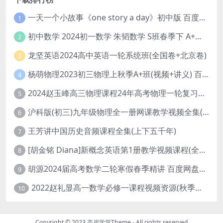
一天一个小故事《one story a day》初中版 百度网盘分享下载
1
初中数学 2024初一数学 朱韬数学 S班春季下 A+班春季下 百度云网盘
2
龙坚英语2024高中英语一轮系统班(全国卷+北京卷)
3
杨萌物理2023初三物理上秋季A+班(视频+讲义) 百度网盘分享
4
2024赵玉峰高三物理课程24年高考物理一轮复习网课教程
5
沪科版(初三)九年级物理全一册网课教学视频全集(录播版 杜春雨 66讲)
6
王芳讲中国历史音频课程全集(上下五千年)
7
[胡金铭 Diana]新概念英语第1册教学视频课程(全集 百度网盘下载)
8
胡源2024届高考数学二轮寒假春季精讲 百度网盘分享
9
2022赵礼显高一数学必修一课程视频资源(秋季班 含讲义)百度网盘云
10
Copyright © 2023
高岸学堂Theme
- All rights reserved