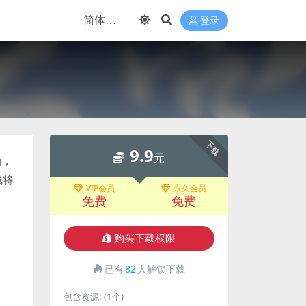
登录
下载
9.9
元
涵，
线将
VIP会员
永久会员
免费
免费
购买下载权限
已有
82
人解锁下载
包含资源:
(1个)