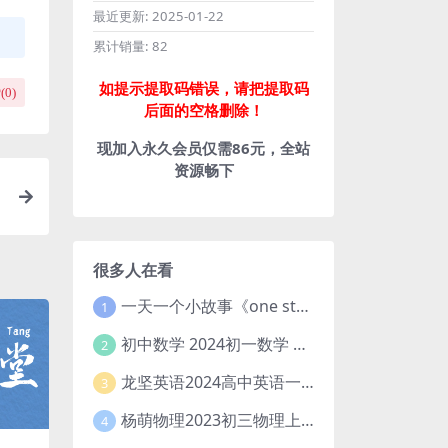
最近更新:
2025-01-22
累计销量:
82
如提示提取码错误，请把提取码
(
0
)
后面的空格删除！
现加入永久会员仅需86元，全站
资源畅下
很多人在看
一天一个小故事《one story a day》初中版 百度网盘分享下载
1
初中数学 2024初一数学 朱韬数学 S班春季下 A+班春季下 百度云网盘
2
龙坚英语2024高中英语一轮系统班(全国卷+北京卷)
3
杨萌物理2023初三物理上秋季A+班(视频+讲义) 百度网盘分享
4