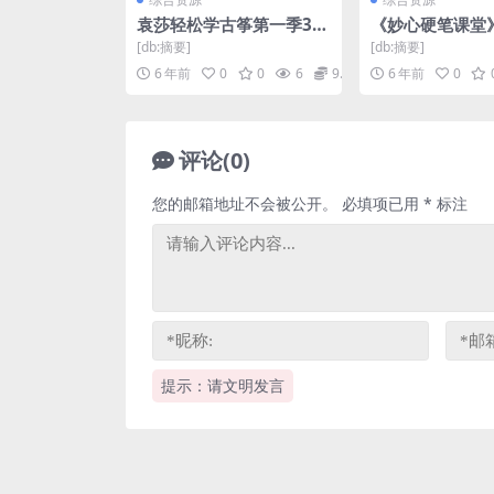
袁莎轻松学古筝第一季30
《妙心硬笔课堂》
课（全集）（968×544视
频格式 百度网盘
[db:摘要]
[db:摘要]
频）百度网盘
6 年前
0
0
6
9.9
6 年前
0
评论(0)
您的邮箱地址不会被公开。
必填项已用
*
标注
提示：请文明发言