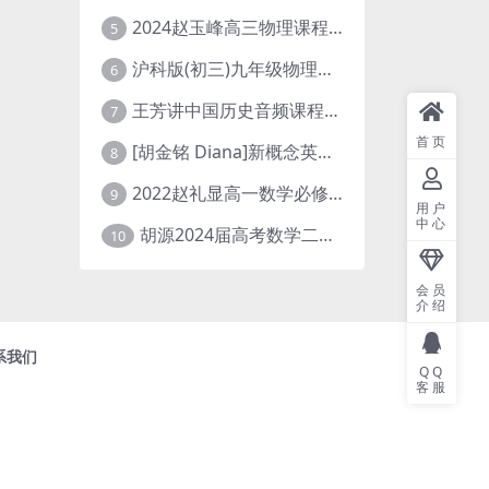
2024赵玉峰高三物理课程24年高考物理一轮复习网课教程
5
沪科版(初三)九年级物理全一册网课教学视频全集(录播版 杜春雨 66讲)
6
王芳讲中国历史音频课程全集(上下五千年)
7
首页
[胡金铭 Diana]新概念英语第1册教学视频课程(全集 百度网盘下载)
8
2022赵礼显高一数学必修一课程视频资源(秋季班 含讲义)百度网盘云
9
用户
中心
胡源2024届高考数学二轮寒假春季精讲 百度网盘分享
10
会员
介绍
系我们
QQ
客服