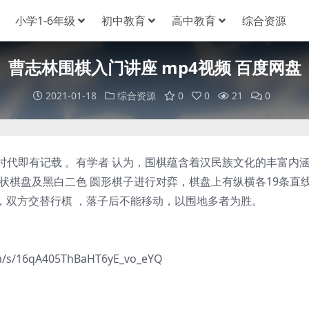
小学1-6年级
初中教育
高中教育
综合资源
曹志林围棋入门讲座 mp4视频 百度网盘
2021-01-18
综合资源
0
0
21
0
即有记载 。有学者 认为，围棋蕴含着汉民族文化的丰富内
状棋盘及黑白二色 圆形棋子进行对弈，棋盘上有纵横各19条直
上，双方交替行棋 ，落子后不能移动，以围地多者为胜。
/16qA405ThBaHT6yE_vo_eYQ