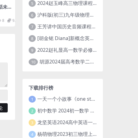
2024赵玉峰高三物理课程24年高考物理一轮复习网课教程
5
话未
网盘
沪科版(初三)九年级物理全一册网课教学视频全集(录播版 杜春雨 66讲)
6
8
9.9
王芳讲中国历史音频课程全集(上下五千年)
7
[胡金铭 Diana]新概念英语第1册教学视频课程(全集 百度网盘下载)
8
2022赵礼显高一数学必修一课程视频资源(秋季班 含讲义)百度网盘云
9
胡源2024届高考数学二轮寒假春季精讲 百度网盘分享
10
下载排行榜
一天一个小故事《one story a day》初中版 百度网盘分享下载
1
初中数学 2024初一数学 朱韬数学 S班春季下 A+班春季下 百度云网盘
2
龙坚英语2024高中英语一轮系统班(全国卷+北京卷)
3
杨萌物理2023初三物理上秋季A+班(视频+讲义) 百度网盘分享
4