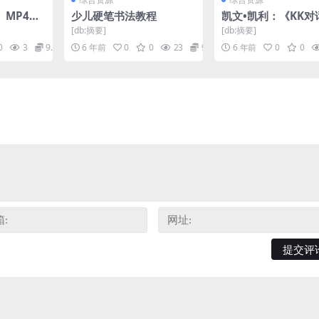
MP4视
少儿硬笔书法教程
凯文•凯利：《KK对
下载
来》mp3音频 百度
[db:摘要]
[db:摘要]
0
3
9.9
6 年前
0
0
23
9.9
6 年前
0
0