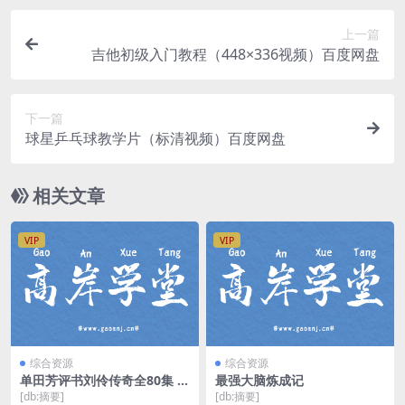
上一篇
吉他初级入门教程（448×336视频）百度网盘
下一篇
球星乒乓球教学片（标清视频）百度网盘
相关文章
VIP
VIP
综合资源
综合资源
单田芳评书刘伶传奇全80集 m
最强大脑炼成记
p3音频 百度网盘
[db:摘要]
[db:摘要]