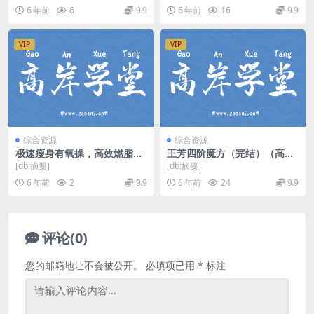
6 年前
6
9.9
6 年前
16
9.9
VIP
VIP
综合资源
综合资源
极速瘦身有氧操，高效燃脂不
王芳四阶魔方（完结）（高清
反弹（宝妈福利高清完结打
视频）百度网盘
[db:摘要]
[db:摘要]
包）百度网盘
6 年前
2
9.9
6 年前
24
9.9
评论(0)
您的邮箱地址不会被公开。
必填项已用
*
标注