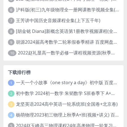
沪科版(初三)九年级物理全一册网课教学视频全集(录播版 杜春雨 66讲)
6
王芳讲中国历史音频课程全集(上下五千年)
7
[胡金铭 Diana]新概念英语第1册教学视频课程(全集 百度网盘下载)
8
胡源2024届高考数学二轮寒假春季精讲 百度网盘分享
9
2022赵礼显高一数学必修一课程视频资源(秋季班 含讲义)百度网盘云
10
下载排行榜
一天一个小故事《one story a day》初中版 百度网盘分享下载
1
初中数学 2024初一数学 朱韬数学 S班春季下 A+班春季下 百度云网盘
2
龙坚英语2024高中英语一轮系统班(全国卷+北京卷)
3
杨萌物理2023初三物理上秋季A+班(视频+讲义) 百度网盘分享
4
2024赵玉峰高三物理课程24年高考物理一轮复习网课教程
5