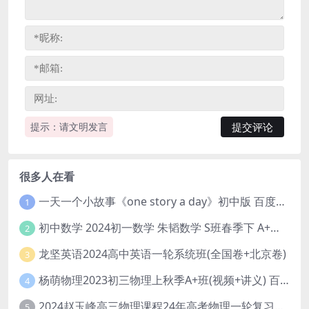
提示：请文明发言
很多人在看
一天一个小故事《one story a day》初中版 百度网盘分享下载
1
初中数学 2024初一数学 朱韬数学 S班春季下 A+班春季下 百度云网盘
2
龙坚英语2024高中英语一轮系统班(全国卷+北京卷)
3
杨萌物理2023初三物理上秋季A+班(视频+讲义) 百度网盘分享
4
2024赵玉峰高三物理课程24年高考物理一轮复习网课教程
5