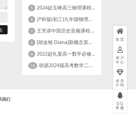
2024赵玉峰高三物理课程24年高考物理一轮复习网课教程
5
沪科版(初三)九年级物理全一册网课教学视频全集(录播版 杜春雨 66讲)
6
王芳讲中国历史音频课程全集(上下五千年)
7
首页
[胡金铭 Diana]新概念英语第1册教学视频课程(全集 百度网盘下载)
8
2022赵礼显高一数学必修一课程视频资源(秋季班 含讲义)百度网盘云
9
用户
中心
胡源2024届高考数学二轮寒假春季精讲 百度网盘分享
10
会员
介绍
系我们
QQ
客服