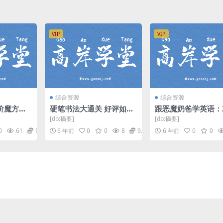
VIP
VIP
综合资源
综合资源
阶魔方提
硬笔书法大通关 好评如潮
跟恶魔奶爸学英语：
完结打
—秒变漂亮字(123节课程
时快速掌握英语核心
[db:摘要]
[db:摘要]
入门进阶)超清视频 百度网
(维库)（超清视频）
0
61
9.9
6 年前
0
0
8
9.9
6 年前
0
0
盘
盘