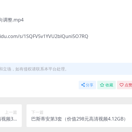
整.mp4
.com/s/1SQFV5v1YVU2blQuni5O7RQ
和立场，如有侵权请联系本平台处理。
分享
收藏
点赞
上一篇
下一篇
视频31.
巴斯蒂安第3套（价值298元高清视频4.12GB）
）百度网盘