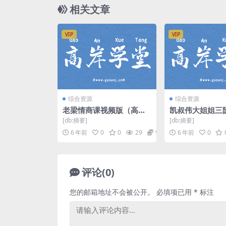
相关文章
VIP
VIP
综合资源
综合资源
老梁情商课视频版（高清
凯叔伟大姐姐三
完结）（知乎）百度网盘
速集训营（高清
[db:摘要]
[db:摘要]
包）百度网盘
6 年前
0
0
29
9.9
6 年前
0
评论(0)
您的邮箱地址不会被公开。
必填项已用
*
标注