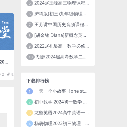
2024赵玉峰高三物理课程24年高考物理一轮复习网课教程
5
沪科版(初三)九年级物理全一册网课教学视频全集(录播版 杜春雨 66讲)
6
王芳讲中国历史音频课程全集(上下五千年)
7
[胡金铭 Diana]新概念英语第1册教学视频课程(全集 百度网盘下载)
8
2022赵礼显高一数学必修一课程视频资源(秋季班 含讲义)百度网盘云
9
胡源2024届高考数学二轮寒假春季精讲 百度网盘分享
10
20小
秘诀
百度网
2
9.9
下载排行榜
一天一个小故事《one story a day》初中版 百度网盘分享下载
1
初中数学 2024初一数学 朱韬数学 S班春季下 A+班春季下 百度云网盘
2
龙坚英语2024高中英语一轮系统班(全国卷+北京卷)
3
杨萌物理2023初三物理上秋季A+班(视频+讲义) 百度网盘分享
4