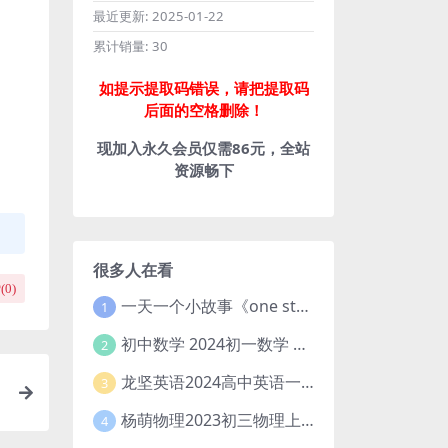
最近更新:
2025-01-22
累计销量:
30
如提示提取码错误，请把提取码
后面的空格删除！
现加入永久会员仅需86元，全站
资源畅下
很多人在看
(
0
)
一天一个小故事《one story a day》初中版 百度网盘分享下载
1
初中数学 2024初一数学 朱韬数学 S班春季下 A+班春季下 百度云网盘
2
龙坚英语2024高中英语一轮系统班(全国卷+北京卷)
3
杨萌物理2023初三物理上秋季A+班(视频+讲义) 百度网盘分享
4