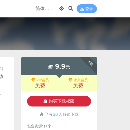
登录
下载
9.9
元
如
动
VIP会员
永久会员
免费
免费
，
购买下载权限
已有
30
人解锁下载
包含资源:
(1个)