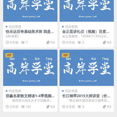
综合资源
综合资源
快乐达芬奇基础美术班 我是小
金正昆讲礼仪（视频）百度网
画家（绘画标清视频25集全）
盘
[db:摘要]
金正昆教授，1959年11月6日出
百度网盘
生，浙江省东阳市南马镇泉府村人,
6 年前
7
9.9
6 年前
3
9.9
满族，爱新觉罗...
VIP
VIP
综合资源
综合资源
邵鑫名家散文精读1-4季视频
长江钢琴2015大师讲堂（价值
资源合集
988元高清视频31.37GB）百
课程简介由北大才子邵鑫讲
“第五届中国宜昌长江钢琴音乐
度网盘
课，精选现代名家散文进行精读指
节——长江钢琴大师讲堂”于2015年
3 年前
161
9.9
6 年前
9
9.9
导，重点解决孩子读书，...
9月20-2...