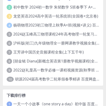
初中数学 2024初一数学 朱韬数学 S班春季下 A+班春季下 百度云网盘
2
龙坚英语2024高中英语一轮系统班(全国卷+北京卷)
3
杨萌物理2023初三物理上秋季A+班(视频+讲义) 百度网盘分享
4
2024赵玉峰高三物理课程24年高考物理一轮复习网课教程
5
沪科版(初三)九年级物理全一册网课教学视频全集(录播版 杜春雨 66讲)
6
王芳讲中国历史音频课程全集(上下五千年)
7
[胡金铭 Diana]新概念英语第1册教学视频课程(全集 百度网盘下载)
8
2022赵礼显高一数学必修一课程视频资源(秋季班 含讲义)百度网盘云
9
胡源2024届高考数学二轮寒假春季精讲 百度网盘分享
10
下载排行榜
一天一个小故事《one story a day》初中版 百度网盘分享下载
1