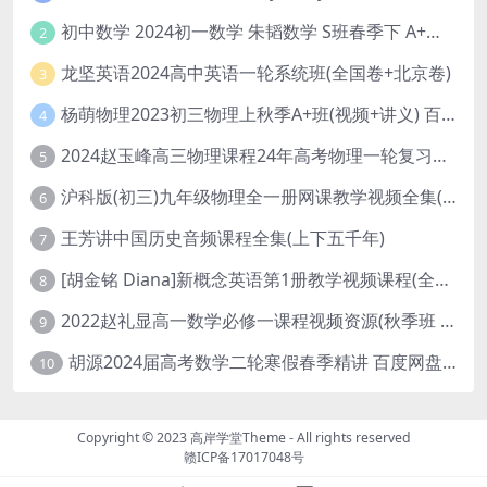
初中数学 2024初一数学 朱韬数学 S班春季下 A+班春季下 百度云网盘
2
龙坚英语2024高中英语一轮系统班(全国卷+北京卷)
3
杨萌物理2023初三物理上秋季A+班(视频+讲义) 百度网盘分享
4
2024赵玉峰高三物理课程24年高考物理一轮复习网课教程
5
沪科版(初三)九年级物理全一册网课教学视频全集(录播版 杜春雨 66讲)
6
王芳讲中国历史音频课程全集(上下五千年)
7
[胡金铭 Diana]新概念英语第1册教学视频课程(全集 百度网盘下载)
8
2022赵礼显高一数学必修一课程视频资源(秋季班 含讲义)百度网盘云
9
胡源2024届高考数学二轮寒假春季精讲 百度网盘分享
10
Copyright © 2023
高岸学堂Theme
- All rights reserved
赣ICP备17017048号