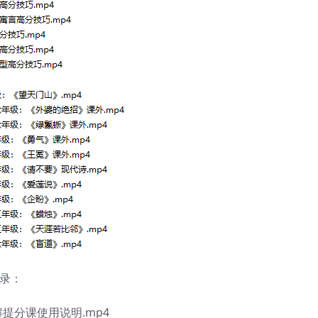
录：
解提分课使用说明.mp4