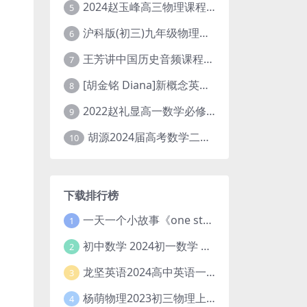
2024赵玉峰高三物理课程24年高考物理一轮复习网课教程
5
沪科版(初三)九年级物理全一册网课教学视频全集(录播版 杜春雨 66讲)
6
王芳讲中国历史音频课程全集(上下五千年)
7
[胡金铭 Diana]新概念英语第1册教学视频课程(全集 百度网盘下载)
8
2022赵礼显高一数学必修一课程视频资源(秋季班 含讲义)百度网盘云
9
胡源2024届高考数学二轮寒假春季精讲 百度网盘分享
10
下载排行榜
一天一个小故事《one story a day》初中版 百度网盘分享下载
1
初中数学 2024初一数学 朱韬数学 S班春季下 A+班春季下 百度云网盘
2
龙坚英语2024高中英语一轮系统班(全国卷+北京卷)
3
杨萌物理2023初三物理上秋季A+班(视频+讲义) 百度网盘分享
4