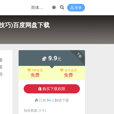
登录
技巧)百度网盘下载
下载
9.9
元
读
语
VIP会员
永久会员
程
免费
免费
购买下载权限
已有
94
人解锁下载
包含资源:
(1个)