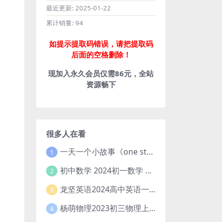
最近更新:
2025-01-22
累计销量:
94
如提示提取码错误，请把提取码
后面的空格删除！
现加入永久会员仅需86元，全站
资源畅下
很多人在看
一天一个小故事《one story a day》初中版 百度网盘分享下载
1
初中数学 2024初一数学 朱韬数学 S班春季下 A+班春季下 百度云网盘
2
龙坚英语2024高中英语一轮系统班(全国卷+北京卷)
3
杨萌物理2023初三物理上秋季A+班(视频+讲义) 百度网盘分享
4