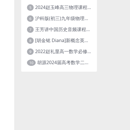
2024赵玉峰高三物理课程24年高考物理一轮复习网课教程
5
沪科版(初三)九年级物理全一册网课教学视频全集(录播版 杜春雨 66讲)
6
王芳讲中国历史音频课程全集(上下五千年)
7
[胡金铭 Diana]新概念英语第1册教学视频课程(全集 百度网盘下载)
8
2022赵礼显高一数学必修一课程视频资源(秋季班 含讲义)百度网盘云
9
胡源2024届高考数学二轮寒假春季精讲 百度网盘分享
10