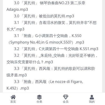
3.0 「莫扎特」 钢琴协奏曲NO.23 第二乐章
Adagio.mp3
3.0 「莫扎特」被低估的莫扎特.mp3
3.1 「莫扎特」含着泪水的微笑，莫扎特并非“不想
长大”.mp3
3.1 「附曲」G小调第四十交响曲，K.550
（Symphony No.40,in G minor,K.550?）.mp3
3.2 「莫扎特」C大调第四十一号交响曲 K.551.mp3
3.2 「莫扎特」_朱庇特_交响曲：光好听是不够的，
交响乐究竟要听什么？.mp3
3.3 「莫扎特」西风颂：莫扎特的歌剧可以调和阶
级矛盾.mp3
3.3 「附曲」西风颂（Le nozze di Figaro,
K.492）.mp3
3.4 「莫扎特」弦乐四重奏：调皮的小天才超越了
海顿爸爸.mp3
首页
分类
会员
我的