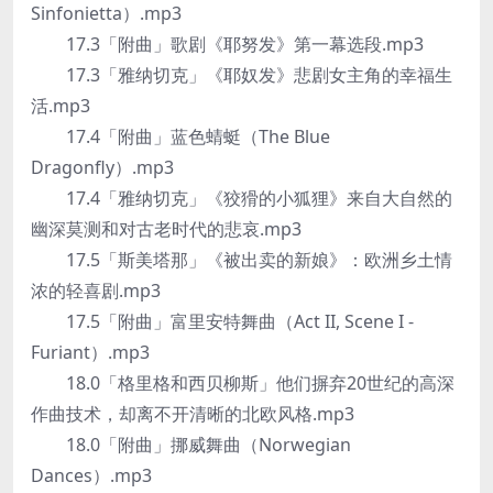
Sinfonietta）.mp3
17.3「附曲」歌剧《耶努发》第一幕选段.mp3
17.3「雅纳切克」《耶奴发》悲剧女主角的幸福生
活.mp3
17.4「附曲」蓝色蜻蜓（The Blue
Dragonfly）.mp3
17.4「雅纳切克」《狡猾的小狐狸》来自大自然的
幽深莫测和对古老时代的悲哀.mp3
17.5「斯美塔那」《被出卖的新娘》：欧洲乡土情
浓的轻喜剧.mp3
17.5「附曲」富里安特舞曲（Act II, Scene I -
Furiant）.mp3
18.0「格里格和西贝柳斯」他们摒弃20世纪的高深
作曲技术，却离不开清晰的北欧风格.mp3
18.0「附曲」挪威舞曲（Norwegian
Dances）.mp3