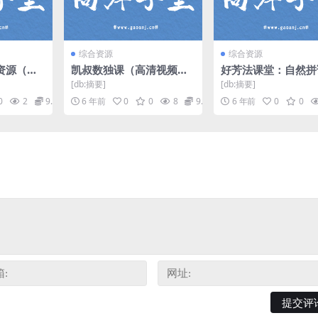
综合资源
综合资源
资源（标
凯叔数独课（高清视频一d
好芳法课堂：自然拼
盘
s）百度网盘
（高清视频）百度网
[db:摘要]
[db:摘要]
0
2
9.9
6 年前
0
0
8
9.9
6 年前
0
0