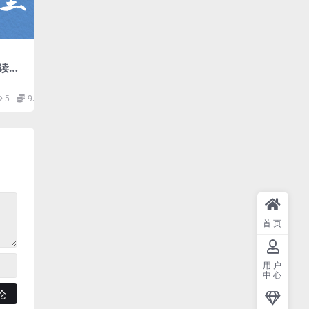
读
盘
5
9.9
首页
用户
中心