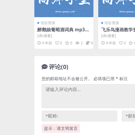
综合资源
综合资源
醉鹅娘葡萄酒词典 mp3音
飞乐鸟漫画教学
频 百度网盘
清视频）百度网
[db:摘要]
[db:摘要]
6 年前
0
0
2
9.9
6 年前
0
评论(0)
您的邮箱地址不会被公开。
必填项已用
*
标注
提示：请文明发言