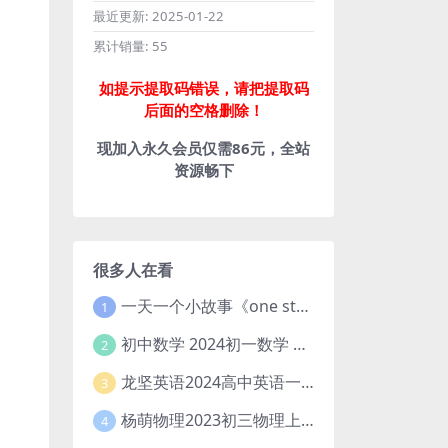
最近更新:
2025-01-22
累计销量:
55
如提示提取码错误，请把提取码
后面的空格删除！
现加入永久会员仅需86元，全站
资源畅下
很多人在看
一天一个小故事《one story a day》初中版 百度网盘分享下载
1
初中数学 2024初一数学 朱韬数学 S班春季下 A+班春季下 百度云网盘
2
龙坚英语2024高中英语一轮系统班(全国卷+北京卷)
3
杨萌物理2023初三物理上秋季A+班(视频+讲义) 百度网盘分享
4