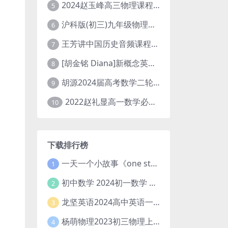
2024赵玉峰高三物理课程24年高考物理一轮复习网课教程
5
沪科版(初三)九年级物理全一册网课教学视频全集(录播版 杜春雨 66讲)
6
王芳讲中国历史音频课程全集(上下五千年)
7
[胡金铭 Diana]新概念英语第1册教学视频课程(全集 百度网盘下载)
8
胡源2024届高考数学二轮寒假春季精讲 百度网盘分享
9
2022赵礼显高一数学必修一课程视频资源(秋季班 含讲义)百度网盘云
10
下载排行榜
一天一个小故事《one story a day》初中版 百度网盘分享下载
1
初中数学 2024初一数学 朱韬数学 S班春季下 A+班春季下 百度云网盘
2
龙坚英语2024高中英语一轮系统班(全国卷+北京卷)
3
杨萌物理2023初三物理上秋季A+班(视频+讲义) 百度网盘分享
4