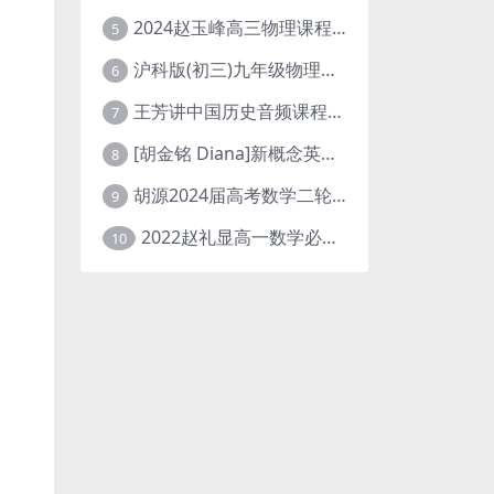
2024赵玉峰高三物理课程24年高考物理一轮复习网课教程
5
沪科版(初三)九年级物理全一册网课教学视频全集(录播版 杜春雨 66讲)
6
王芳讲中国历史音频课程全集(上下五千年)
7
[胡金铭 Diana]新概念英语第1册教学视频课程(全集 百度网盘下载)
8
胡源2024届高考数学二轮寒假春季精讲 百度网盘分享
9
2022赵礼显高一数学必修一课程视频资源(秋季班 含讲义)百度网盘云
10