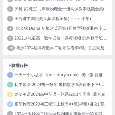
沪科版(初三)九年级物理全一册网课教学视频全集(录播版 杜春雨 66讲)
6
王芳讲中国历史音频课程全集(上下五千年)
7
[胡金铭 Diana]新概念英语第1册教学视频课程(全集 百度网盘下载)
8
2022赵礼显高一数学必修一课程视频资源(秋季班 含讲义)百度网盘云
9
胡源2024届高考数学二轮寒假春季精讲 百度网盘分享
10
下载排行榜
一天一个小故事《one story a day》初中版 百度网盘分享下载
1
初中数学 2024初一数学 朱韬数学 S班春季下 A+班春季下 百度云网盘
2
龙坚英语2024高中英语一轮系统班(全国卷+北京卷)
3
杨萌物理2023初三物理上秋季A+班(视频+讲义) 百度网盘分享
4
2024赵玉峰高三物理课程24年高考物理一轮复习网课教程
5