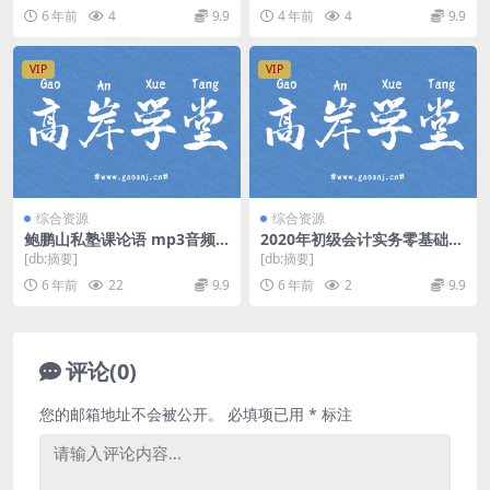
英语课程2.31G高清视频。 资
6 年前
4
9.9
4 年前
4
9.9
源目录 写作1...
VIP
VIP
综合资源
综合资源
鲍鹏山私塾课论语 mp3音频
2020年初级会计实务零基础精
百度网盘
讲高志谦预习进阶（9讲全）
[db:摘要]
[db:摘要]
（高清视频）百度网盘
6 年前
22
9.9
6 年前
2
9.9
评论(0)
您的邮箱地址不会被公开。
必填项已用
*
标注