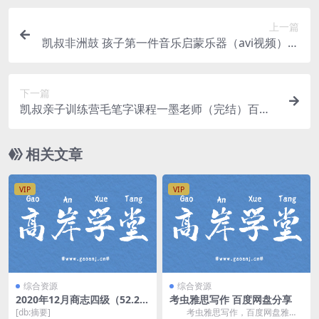
上一篇
凯叔非洲鼓 孩子第一件音乐启蒙乐器（avi视频）百
度网盘
下一篇
凯叔亲子训练营毛笔字课程一墨老师（完结）百度
网盘
相关文章
VIP
VIP
综合资源
综合资源
2020年12月商志四级（52.2G
考虫雅思写作 百度网盘分享
高清视频）百度网盘
[db:摘要]
考虫雅思写作，百度网盘雅思