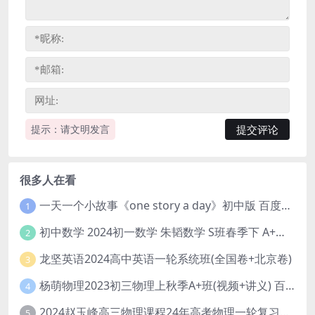
提示：请文明发言
很多人在看
一天一个小故事《one story a day》初中版 百度网盘分享下载
1
初中数学 2024初一数学 朱韬数学 S班春季下 A+班春季下 百度云网盘
2
龙坚英语2024高中英语一轮系统班(全国卷+北京卷)
3
杨萌物理2023初三物理上秋季A+班(视频+讲义) 百度网盘分享
4
2024赵玉峰高三物理课程24年高考物理一轮复习网课教程
5