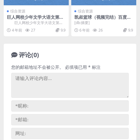
综合资源
综合资源
巨人网校少年文学大语文第一
凯叔篮球（视频完结）百度网
阶段下 百度网盘分享
盘
巨人网校少年文学大语文第一
[db:摘要]
阶段下，百度网盘分享大语文课程
4 年前
27
9.9
6 年前
26
9.9
2.45G高清视频。...
评论(0)
您的邮箱地址不会被公开。
必填项已用
*
标注