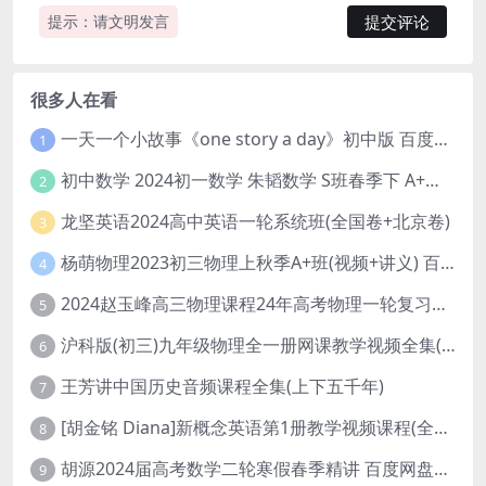
提示：请文明发言
很多人在看
一天一个小故事《one story a day》初中版 百度网盘分享下载
1
初中数学 2024初一数学 朱韬数学 S班春季下 A+班春季下 百度云网盘
2
龙坚英语2024高中英语一轮系统班(全国卷+北京卷)
3
杨萌物理2023初三物理上秋季A+班(视频+讲义) 百度网盘分享
4
2024赵玉峰高三物理课程24年高考物理一轮复习网课教程
5
沪科版(初三)九年级物理全一册网课教学视频全集(录播版 杜春雨 66讲)
6
王芳讲中国历史音频课程全集(上下五千年)
7
[胡金铭 Diana]新概念英语第1册教学视频课程(全集 百度网盘下载)
8
胡源2024届高考数学二轮寒假春季精讲 百度网盘分享
9