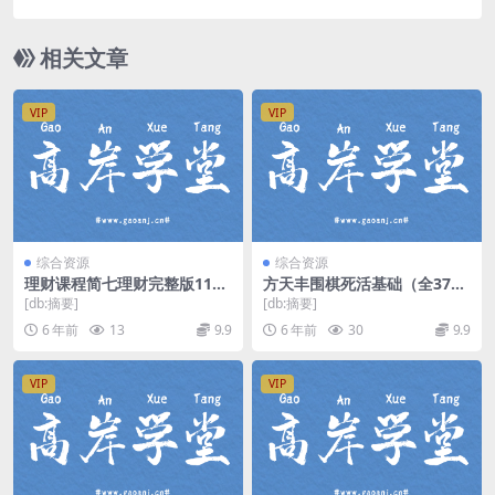
相关文章
VIP
VIP
综合资源
综合资源
理财课程简七理财完整版115
方天丰围棋死活基础（全37集
课时（960×540视频）百度网
mp4视频）百度网盘
[db:摘要]
[db:摘要]
盘
6 年前
13
9.9
6 年前
30
9.9
VIP
VIP