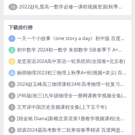
2022赵礼显高一数学必修一课程视频资源(秋季班 含讲义)百度网盘云
10
下载排行榜
一天一个小故事《one story a day》初中版 百度网盘分享下载
1
初中数学 2024初一数学 朱韬数学 S班春季下 A+班春季下 百度云网盘
2
龙坚英语2024高中英语一轮系统班(全国卷+北京卷)
3
杨萌物理2023初三物理上秋季A+班(视频+讲义) 百度网盘分享
4
2024赵玉峰高三物理课程24年高考物理一轮复习网课教程
5
沪科版(初三)九年级物理全一册网课教学视频全集(录播版 杜春雨 66讲)
6
王芳讲中国历史音频课程全集(上下五千年)
7
[胡金铭 Diana]新概念英语第1册教学视频课程(全集 百度网盘下载)
8
胡源2024届高考数学二轮寒假春季精讲 百度网盘分享
9