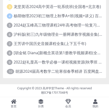
龙坚英语2024高中英语一轮系统班(全国卷+北京卷)
3
杨萌物理2023初三物理上秋季A+班(视频+讲义) 百度网盘分享
4
2024赵玉峰高三物理课程24年高考物理一轮复习网课教程
5
沪科版(初三)九年级物理全一册网课教学视频全集(录播版 杜春雨 66讲)
6
王芳讲中国历史音频课程全集(上下五千年)
7
[胡金铭 Diana]新概念英语第1册教学视频课程(全集 百度网盘下载)
8
2022赵礼显高一数学必修一课程视频资源(秋季班 含讲义)百度网盘云
9
胡源2024届高考数学二轮寒假春季精讲 百度网盘分享
10
Copyright © 2023
高岸学堂Theme
- All rights reserved
赣ICP备17017048号
首页
分类
会员
我的