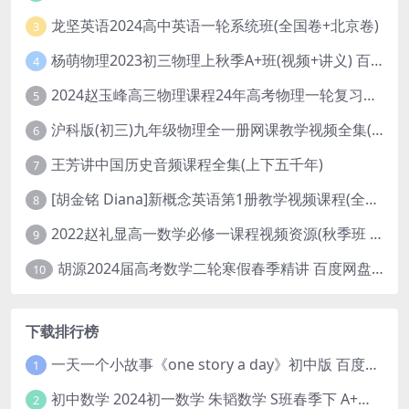
龙坚英语2024高中英语一轮系统班(全国卷+北京卷)
3
杨萌物理2023初三物理上秋季A+班(视频+讲义) 百度网盘分享
4
2024赵玉峰高三物理课程24年高考物理一轮复习网课教程
5
沪科版(初三)九年级物理全一册网课教学视频全集(录播版 杜春雨 66讲)
6
王芳讲中国历史音频课程全集(上下五千年)
7
[胡金铭 Diana]新概念英语第1册教学视频课程(全集 百度网盘下载)
8
2022赵礼显高一数学必修一课程视频资源(秋季班 含讲义)百度网盘云
9
胡源2024届高考数学二轮寒假春季精讲 百度网盘分享
10
下载排行榜
一天一个小故事《one story a day》初中版 百度网盘分享下载
1
初中数学 2024初一数学 朱韬数学 S班春季下 A+班春季下 百度云网盘
2