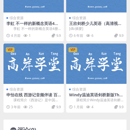
综合资源
综合资源
李虹 不一样的新概念英语4册
王欣剑桥少儿英语（高清视
视频课(含讲义+音频)
频）百度网盘
李虹 不一样的新概念英语4册
[db:摘要]
视频课(含讲义+音频)，该为课程为
4 月前
1
9.9
6 年前
6
9.9
英语学习处于精...
VIP
VIP
综合资源
综合资源
申怡在线 西游记音频伴读 百
Windy温迪英语剑桥新版Thin
度网盘
k Level 2精讲课程 百度网盘
课程简介《西游记》是中国四
课程简介Windy温迪英语剑桥
分享
大古典著作之一，作者为明代小说
新版Think Level 2精讲课程，共9
3 年前
25
9.9
1 月前
4
9.9
家 吴承恩，他以丰富...
5...
评论(0)