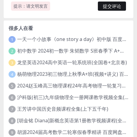
提示：请文明发言
很多人在看
一天一个小故事《one story a day》初中版 百度网盘分享下载
1
初中数学 2024初一数学 朱韬数学 S班春季下 A+班春季下 百度云网盘
2
龙坚英语2024高中英语一轮系统班(全国卷+北京卷)
3
杨萌物理2023初三物理上秋季A+班(视频+讲义) 百度网盘分享
4
2024赵玉峰高三物理课程24年高考物理一轮复习网课教程
5
沪科版(初三)九年级物理全一册网课教学视频全集(录播版 杜春雨 66讲)
6
王芳讲中国历史音频课程全集(上下五千年)
7
[胡金铭 Diana]新概念英语第1册教学视频课程(全集 百度网盘下载)
8
胡源2024届高考数学二轮寒假春季精讲 百度网盘分享
9