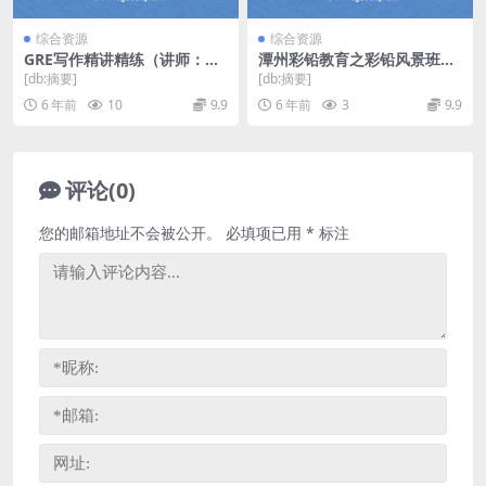
综合资源
综合资源
GRE写作精讲精练（讲师：李
潭州彩铅教育之彩铅风景班
延隆 课时：40）百度网盘
（视频）百度网盘
[db:摘要]
[db:摘要]
6 年前
10
9.9
6 年前
3
9.9
评论(0)
您的邮箱地址不会被公开。
必填项已用
*
标注