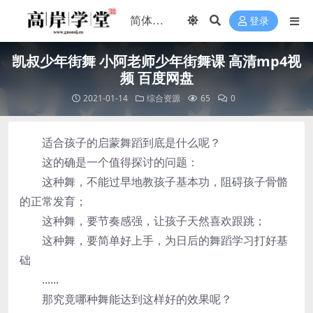
登录
凯叔少年街舞 小阿老师少年街舞课 高清mp4视
频 百度网盘
2021-01-14
综合资源
65
0
适合孩子的启蒙舞蹈到底是什么呢？
这的确是一个值得探讨的问题：
这种舞，不能过早地教孩子基本功，阻碍孩子骨骼
的正常发育；
这种舞，要节奏感强，让孩子天然喜欢跟跳；
这种舞，要简单好上手，为日后的舞蹈学习打好基
础
......
那究竟哪种舞能达到这样好的效果呢？