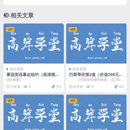
相关文章
VIP
VIP
综合资源
综合资源
番茄英语暴走纽约（高清视频
巴斯蒂安第2套（价值298元高
已完结）百度网盘
清视频4.13GB）百度网盘
[db:摘要]
《巴斯蒂安钢琴教程》是2006
年上海音乐出版社出版的图书，作
6 年前
6
9.9
6 年前
9
9.9
者是詹姆斯·巴斯...
VIP
VIP