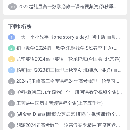
2022赵礼显高一数学必修一课程视频资源(秋季班 含讲义)百度网盘云
10
下载排行榜
一天一个小故事《one story a day》初中版 百度网盘分享下载
1
初中数学 2024初一数学 朱韬数学 S班春季下 A+班春季下 百度云网盘
2
龙坚英语2024高中英语一轮系统班(全国卷+北京卷)
3
杨萌物理2023初三物理上秋季A+班(视频+讲义) 百度网盘分享
4
2024赵玉峰高三物理课程24年高考物理一轮复习网课教程
5
沪科版(初三)九年级物理全一册网课教学视频全集(录播版 杜春雨 66讲)
6
王芳讲中国历史音频课程全集(上下五千年)
7
[胡金铭 Diana]新概念英语第1册教学视频课程(全集 百度网盘下载)
8
胡源2024届高考数学二轮寒假春季精讲 百度网盘分享
9