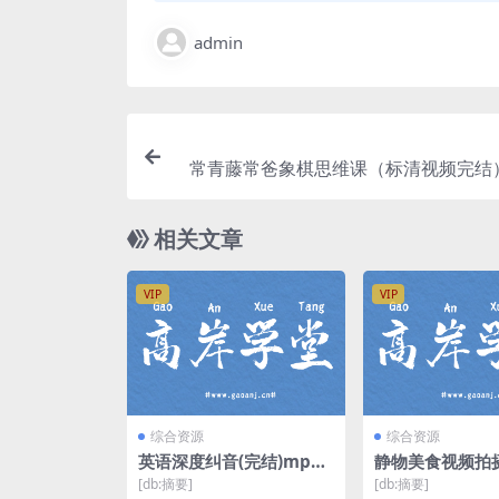
admin
常青藤常爸象棋思维课（标清视频完结
相关文章
VIP
VIP
综合资源
综合资源
英语深度纠音(完结)mp3
静物美食视频拍
音频 百度网盘
本也能拍出高颜
[db:摘要]
[db:摘要]