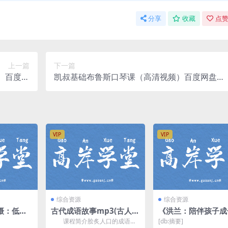
分享
收藏
点赞
上一篇
下一篇
）百度网
凯叔基础布鲁斯口琴课（高清视频）百度网盘下
盘
载
VIP
VIP
综合资源
综合资源
摄：低成
古代成语故事mp3(古人古
《洪兰：陪伴孩子成
值大片
事讲成语音频400集)百度
08节必修课》MP3
课程简介脍炙人口的成语故
[db:摘要]