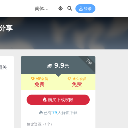
登录
盘分享
下载
9.9
元
相关
VIP会员
永久会员
免费
免费
购买下载权限
已有
79
人解锁下载
包含资源:
(1个)