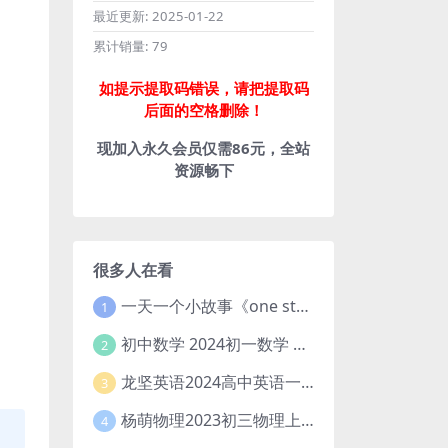
最近更新:
2025-01-22
累计销量:
79
如提示提取码错误，请把提取码
后面的空格删除！
现加入永久会员仅需86元，全站
资源畅下
很多人在看
一天一个小故事《one story a day》初中版 百度网盘分享下载
1
初中数学 2024初一数学 朱韬数学 S班春季下 A+班春季下 百度云网盘
2
龙坚英语2024高中英语一轮系统班(全国卷+北京卷)
3
杨萌物理2023初三物理上秋季A+班(视频+讲义) 百度网盘分享
4