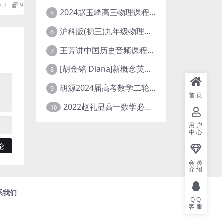
2
9.9
2024赵玉峰高三物理课程24年高考物理一轮复习网课教程
5
沪科版(初三)九年级物理全一册网课教学视频全集(录播版 杜春雨 66讲)
6
王芳讲中国历史音频课程全集(上下五千年)
7
[胡金铭 Diana]新概念英语第1册教学视频课程(全集 百度网盘下载)
8
胡源2024届高考数学二轮寒假春季精讲 百度网盘分享
9
首页
2022赵礼显高一数学必修一课程视频资源(秋季班 含讲义)百度网盘云
10
用户
中心
会员
介绍
系我们
QQ
客服