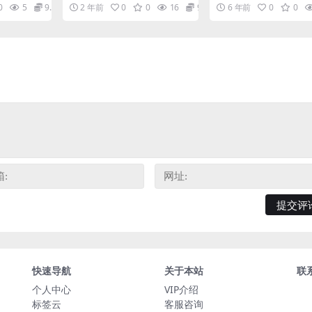
度网盘
网盘
度网盘下载
事mp3音频资源，共400集 本着
0
5
9.9
2 年前
0
0
16
9.9
6 年前
0
0
趣味性、可读性、知...
快速导航
关于本站
联
个人中心
VIP介绍
标签云
客服咨询