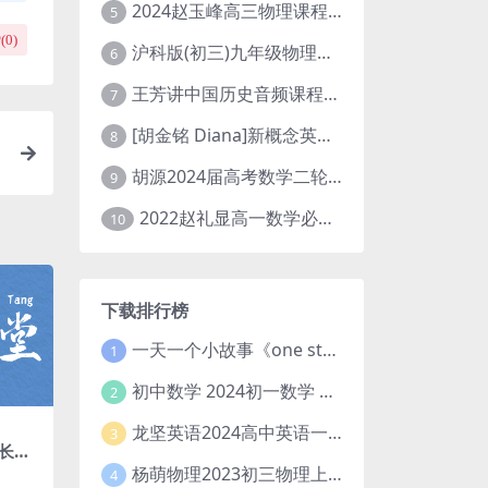
2024赵玉峰高三物理课程24年高考物理一轮复习网课教程
5
(
0
)
沪科版(初三)九年级物理全一册网课教学视频全集(录播版 杜春雨 66讲)
6
王芳讲中国历史音频课程全集(上下五千年)
7
[胡金铭 Diana]新概念英语第1册教学视频课程(全集 百度网盘下载)
8
胡源2024届高考数学二轮寒假春季精讲 百度网盘分享
9
2022赵礼显高一数学必修一课程视频资源(秋季班 含讲义)百度网盘云
10
下载排行榜
一天一个小故事《one story a day》初中版 百度网盘分享下载
1
初中数学 2024初一数学 朱韬数学 S班春季下 A+班春季下 百度云网盘
2
龙坚英语2024高中英语一轮系统班(全国卷+北京卷)
3
长的1
音频 百
杨萌物理2023初三物理上秋季A+班(视频+讲义) 百度网盘分享
4