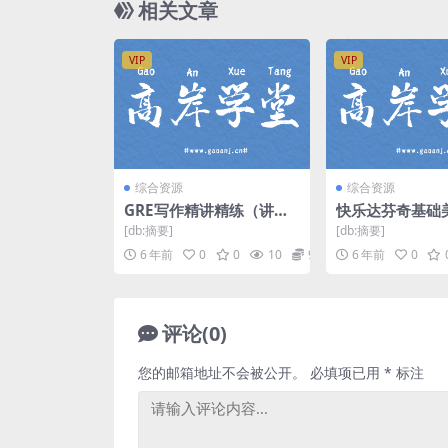
相关文章
VIP
VIP
综合资源
综合资源
GRE写作精讲精练（讲
快乐达芬奇基础
师：李延隆 课时：40）百
是小画家（绘画
[db:摘要]
[db:摘要]
度网盘
5集全）百度网
6 年前
0
0
10
9.9
6 年前
0
评论(0)
您的邮箱地址不会被公开。
必填项已用
*
标注