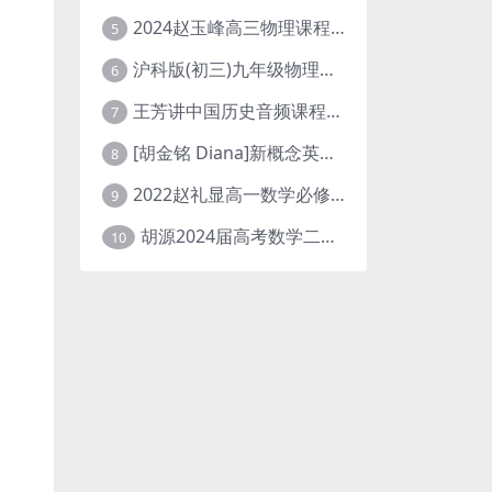
2024赵玉峰高三物理课程24年高考物理一轮复习网课教程
5
沪科版(初三)九年级物理全一册网课教学视频全集(录播版 杜春雨 66讲)
6
王芳讲中国历史音频课程全集(上下五千年)
7
[胡金铭 Diana]新概念英语第1册教学视频课程(全集 百度网盘下载)
8
2022赵礼显高一数学必修一课程视频资源(秋季班 含讲义)百度网盘云
9
胡源2024届高考数学二轮寒假春季精讲 百度网盘分享
10