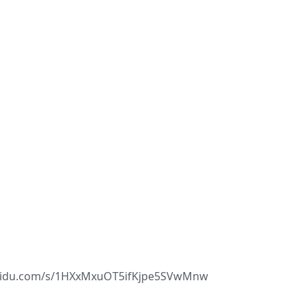
.com/s/1HXxMxuOT5ifKjpe5SVwMnw