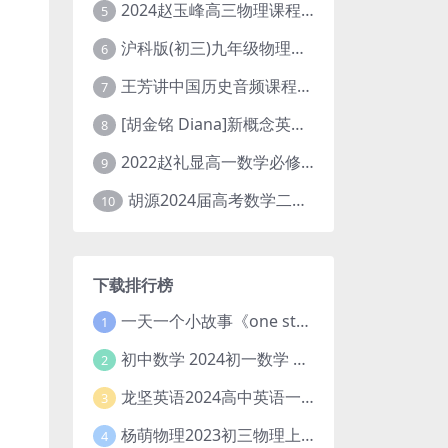
2024赵玉峰高三物理课程24年高考物理一轮复习网课教程
5
沪科版(初三)九年级物理全一册网课教学视频全集(录播版 杜春雨 66讲)
6
王芳讲中国历史音频课程全集(上下五千年)
7
[胡金铭 Diana]新概念英语第1册教学视频课程(全集 百度网盘下载)
8
2022赵礼显高一数学必修一课程视频资源(秋季班 含讲义)百度网盘云
9
胡源2024届高考数学二轮寒假春季精讲 百度网盘分享
10
下载排行榜
一天一个小故事《one story a day》初中版 百度网盘分享下载
1
初中数学 2024初一数学 朱韬数学 S班春季下 A+班春季下 百度云网盘
2
龙坚英语2024高中英语一轮系统班(全国卷+北京卷)
3
杨萌物理2023初三物理上秋季A+班(视频+讲义) 百度网盘分享
4