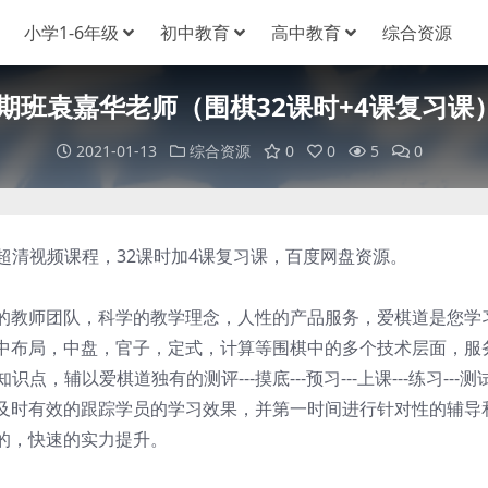
小学1-6年级
初中教育
高中教育
综合资源
7长期班袁嘉华老师（围棋32课时+4课复习
2021-01-13
综合资源
0
0
5
0
超清视频课程，32课时加4课复习课，百度网盘资源。
教师团队，科学的教学理念，人性的产品服务，爱棋道是您学
中布局，中盘，官子，定式，计算等围棋中的多个技术层面，服
，辅以爱棋道独有的测评---摸底---预习---上课---练习---测
及时有效的跟踪学员的学习效果，并第一时间进行针对性的辅导
的，快速的实力提升。