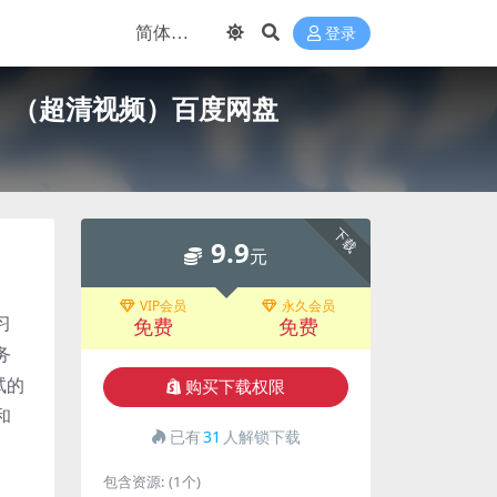
登录
课）（超清视频）百度网盘
下载
9.9
元
VIP会员
永久会员
习
免费
免费
务
试的
购买下载权限
和
已有
31
人解锁下载
包含资源:
(1个)