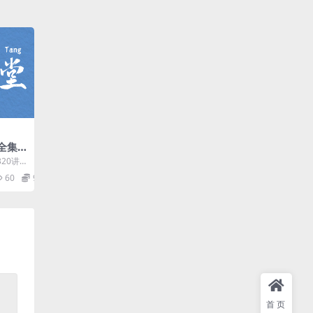
全集
20讲
四大名
60
9.9
.
首页