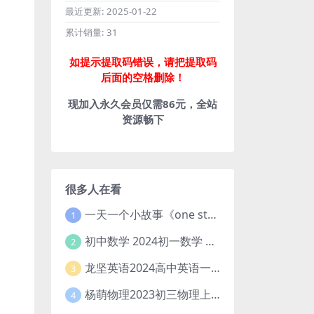
最近更新:
2025-01-22
累计销量:
31
如提示提取码错误，请把提取码
后面的空格删除！
现加入永久会员仅需86元，全站
资源畅下
很多人在看
一天一个小故事《one story a day》初中版 百度网盘分享下载
1
初中数学 2024初一数学 朱韬数学 S班春季下 A+班春季下 百度云网盘
2
龙坚英语2024高中英语一轮系统班(全国卷+北京卷)
3
杨萌物理2023初三物理上秋季A+班(视频+讲义) 百度网盘分享
4