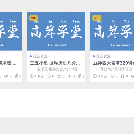
VIP
VIP
综合资源
综合资源
美术班 我
三五小星 世界历史八分钟
豆神四大名著320讲
标清视频2
视频课 百度网盘分享
音频资源
五小星 世界历史八分钟视频
课程简介豆神大语文3
盘
课，每节课8分钟左右，课程采用
音频梳理四大名著精髓。
0
7
9.9
4 月前
0
0
3
9.9
3 年前
0
0
原创动画生动演绎历史...
著，伴随数代人成长的经..