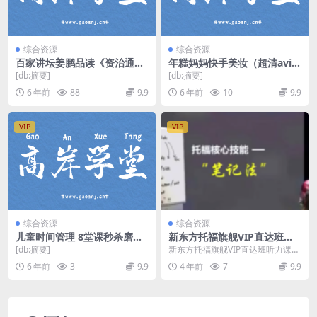
综合资源
综合资源
百家讲坛姜鹏品读《资治通
年糕妈妈快手美妆（超清avi完
鉴》（完结）mp3音频 百度
结打包）百度网盘
[db:摘要]
[db:摘要]
网盘
6 年前
88
9.9
6 年前
10
9.9
VIP
VIP
综合资源
综合资源
儿童时间管理 8堂课秒杀磨蹭
新东方托福旗舰VIP直达班听
mp3音频 百度网盘
力课程 百度网盘分享下载
[db:摘要]
新东方托福旗舰VIP直达班听力课
程，百度网盘英语托福课程8.07G
6 年前
3
9.9
4 年前
7
9.9
标清视频。