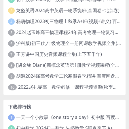
龙坚英语2024高中英语一轮系统班(全国卷+北京卷)
3
杨萌物理2023初三物理上秋季A+班(视频+讲义) 百度网盘分享
4
2024赵玉峰高三物理课程24年高考物理一轮复习网课教程
5
沪科版(初三)九年级物理全一册网课教学视频全集(录播版 杜春雨 66讲)
6
王芳讲中国历史音频课程全集(上下五千年)
7
[胡金铭 Diana]新概念英语第1册教学视频课程(全集 百度网盘下载)
8
胡源2024届高考数学二轮寒假春季精讲 百度网盘分享
9
2022赵礼显高一数学必修一课程视频资源(秋季班 含讲义)百度网盘云
10
下载排行榜
一天一个小故事《one story a day》初中版 百度网盘分享下载
1
初中数学 2024初一数学 朱韬数学 S班春季下 A+班春季下 百度云网盘
2