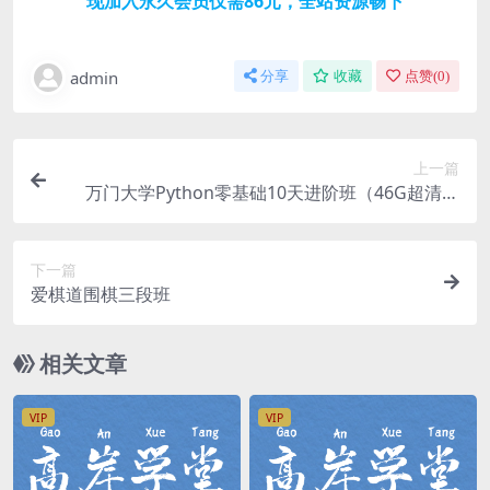
现加入永久会员仅需86元，全站资源畅下
admin
分享
收藏
点赞(
0
)
上一篇
万门大学Python零基础10天进阶班（46G超清打
包）百度网盘
下一篇
爱棋道围棋三段班
相关文章
VIP
VIP