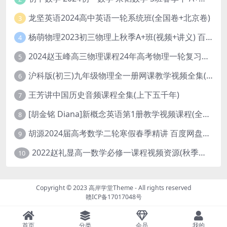
龙坚英语2024高中英语一轮系统班(全国卷+北京卷)
3
杨萌物理2023初三物理上秋季A+班(视频+讲义) 百度网盘分享
4
2024赵玉峰高三物理课程24年高考物理一轮复习网课教程
5
沪科版(初三)九年级物理全一册网课教学视频全集(录播版 杜春雨 66讲)
6
王芳讲中国历史音频课程全集(上下五千年)
7
[胡金铭 Diana]新概念英语第1册教学视频课程(全集 百度网盘下载)
8
胡源2024届高考数学二轮寒假春季精讲 百度网盘分享
9
2022赵礼显高一数学必修一课程视频资源(秋季班 含讲义)百度网盘云
10
Copyright © 2023
高岸学堂Theme
- All rights reserved
赣ICP备17017048号
首页
分类
会员
我的