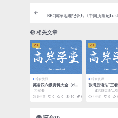
BBC国家地理纪录片《中国历险记Lost In
a》
相关文章
VIP
VIP
综合资源
综合资源
英语四六级资料大全（do
张满胜语法“三看
cx+pdf文档）百度网盘
妙解英语难句（1
[db:摘要]
张满胜语法“三看
网盘分享
解英语难句10次课
6 年前
0
0
10
9.9
4 年前
0
语语法课程7.04G...
评论(0)