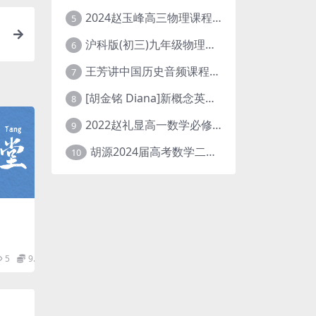
2024赵玉峰高三物理课程24年高考物理一轮复习网课教程
5
沪科版(初三)九年级物理全一册网课教学视频全集(录播版 杜春雨 66讲)
6
王芳讲中国历史音频课程全集(上下五千年)
7
[胡金铭 Diana]新概念英语第1册教学视频课程(全集 百度网盘下载)
8
2022赵礼显高一数学必修一课程视频资源(秋季班 含讲义)百度网盘云
9
胡源2024届高考数学二轮寒假春季精讲 百度网盘分享
10
5
9.9