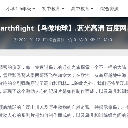
小学1-6年级
初中教育
高中教育
综合资源
.Earthflight【鸟瞰地球】.蓝光高清 百度
2021-01-12
综合资源
0
0
12
0
密的仪器，每一集透过鸟儿的迁徙之旅探索一个不一样的大陆
，雪雁和秃鹫从墨西哥湾飞往加拿大；在欧洲，灰鹤穿越地中海
鲜艳的金刚鹦鹉穿过了高山和雨林……除此之外，我们还将呈现
，展现了这个激动人心的纪录片是如何制作而成，以及鸟儿和训
略地球的广袤山川以及野生动物的自然奇观，并揭示像鸟儿一
激动人心的系列片是如何制作而成的，以及鸟儿和训练组之间的