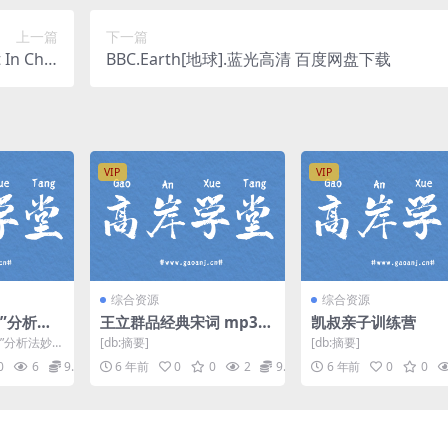
上一篇
下一篇
 Chin
BBC.Earth[地球].蓝光高清 百度网盘下载
英语中字
VIP
VIP
综合资源
综合资源
”分析法
王立群品经典宋词 mp3音
凯叔亲子训练营
0次课）
频 百度网盘
”分析法妙
[db:摘要]
[db:摘要]
，网盘分享英
0
6
9.9
6 年前
0
0
2
9.9
6 年前
0
0