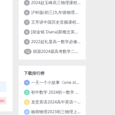
2024赵玉峰高三物理课程24年高考物理一轮复习网课教程
5
沪科版(初三)九年级物理全一册网课教学视频全集(录播版 杜春雨 66讲)
6
王芳讲中国历史音频课程全集(上下五千年)
7
[胡金铭 Diana]新概念英语第1册教学视频课程(全集 百度网盘下载)
8
2022赵礼显高一数学必修一课程视频资源(秋季班 含讲义)百度网盘云
9
胡源2024届高考数学二轮寒假春季精讲 百度网盘分享
10
下载排行榜
一天一个小故事《one story a day》初中版 百度网盘分享下载
1
初中数学 2024初一数学 朱韬数学 S班春季下 A+班春季下 百度云网盘
2
(
0
)
龙坚英语2024高中英语一轮系统班(全国卷+北京卷)
3
杨萌物理2023初三物理上秋季A+班(视频+讲义) 百度网盘分享
4