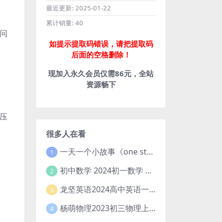
最近更新:
2025-01-22
累计销量:
40
问
如提示提取码错误，请把提取码
后面的空格删除！
现加入永久会员仅需86元，全站
资源畅下
压
很多人在看
一天一个小故事《one story a day》初中版 百度网盘分享下载
1
初中数学 2024初一数学 朱韬数学 S班春季下 A+班春季下 百度云网盘
2
龙坚英语2024高中英语一轮系统班(全国卷+北京卷)
3
杨萌物理2023初三物理上秋季A+班(视频+讲义) 百度网盘分享
4