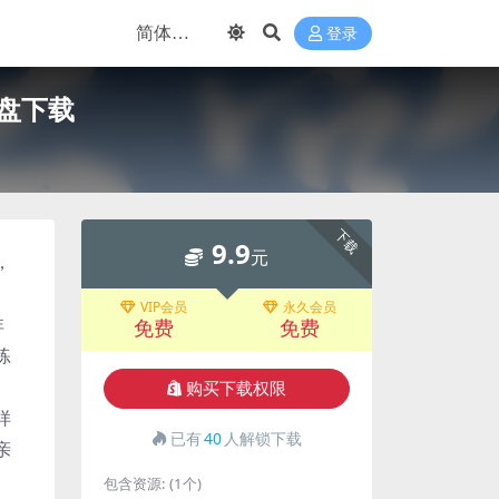
登录
网盘下载
下载
9.9
元
，
、
VIP会员
永久会员
非
免费
免费
练
购买下载权限
样
已有
40
人解锁下载
亲
包含资源:
(1个)