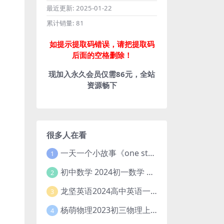
最近更新:
2025-01-22
累计销量:
81
如提示提取码错误，请把提取码
后面的空格删除！
现加入永久会员仅需86元，全站
资源畅下
很多人在看
一天一个小故事《one story a day》初中版 百度网盘分享下载
1
初中数学 2024初一数学 朱韬数学 S班春季下 A+班春季下 百度云网盘
2
龙坚英语2024高中英语一轮系统班(全国卷+北京卷)
3
杨萌物理2023初三物理上秋季A+班(视频+讲义) 百度网盘分享
4