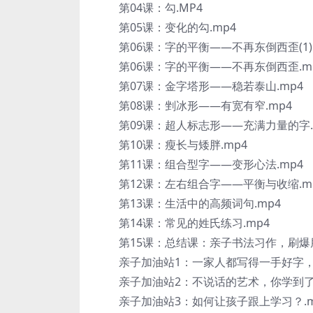
第04课：勾.MP4
第05课：变化的勾.mp4
第06课：字的平衡——不再东倒西歪(1).
第06课：字的平衡——不再东倒西歪.m
第07课：金字塔形——稳若泰山.mp4
第08课：剉冰形——有宽有窄.mp4
第09课：超人标志形——充满力量的字.
第10课：瘦长与矮胖.mp4
第11课：组合型字——变形心法.mp4
第12课：左右组合字——平衡与收缩.m
第13课：生活中的高频词句.mp4
第14课：常见的姓氏练习.mp4
第15课：总结课：亲子书法习作，刷爆朋
亲子加油站1：一家人都写得一手好字，多
亲子加油站2：不说话的艺术，你学到了吗
亲子加油站3：如何让孩子跟上学习？.m