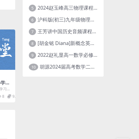
2024赵玉峰高三物理课程24年高考物理一轮复习网课教程
5
沪科版(初三)九年级物理全一册网课教学视频全集(录播版 杜春雨 66讲)
6
王芳讲中国历史音频课程全集(上下五千年)
7
[胡金铭 Diana]新概念英语第1册教学视频课程(全集 百度网盘下载)
8
2022赵礼显高一数学必修一课程视频资源(秋季班 含讲义)百度网盘云
9
胡源2024届高考数学二轮寒假春季精讲 百度网盘分享
10
心学习
盘分享
学习方
提高的
8
9.9