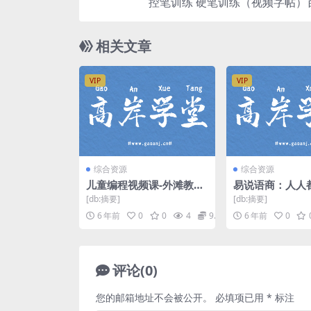
控笔训练 硬笔训练（视频字帖）
相关文章
VIP
VIP
综合资源
综合资源
儿童编程视频课-外滩教育
易说语商：人人
（英语中字01-40）百度
家 mp3音频 百
[db:摘要]
[db:摘要]
网盘分享
6 年前
0
0
4
9.9
6 年前
0
评论(0)
您的邮箱地址不会被公开。
必填项已用
*
标注