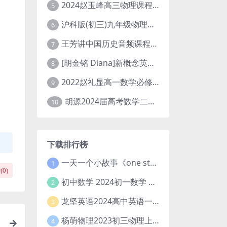
2024赵玉峰高三物理课程24年高考物理一轮复习网课教程
5
沪科版(初三)九年级物理全一册网课教学视频全集(录播版 杜春雨 66讲)
6
王芳讲中国历史音频课程全集(上下五千年)
7
[胡金铭 Diana]新概念英语第1册教学视频课程(全集 百度网盘下载)
8
2022赵礼显高一数学必修一课程视频资源(秋季班 含讲义)百度网盘云
9
胡源2024届高考数学二轮寒假春季精讲 百度网盘分享
10
下载排行榜
一天一个小故事《one story a day》初中版 百度网盘分享下载
1
(
0
)
初中数学 2024初一数学 朱韬数学 S班春季下 A+班春季下 百度云网盘
2
龙坚英语2024高中英语一轮系统班(全国卷+北京卷)
3
杨萌物理2023初三物理上秋季A+班(视频+讲义) 百度网盘分享
4