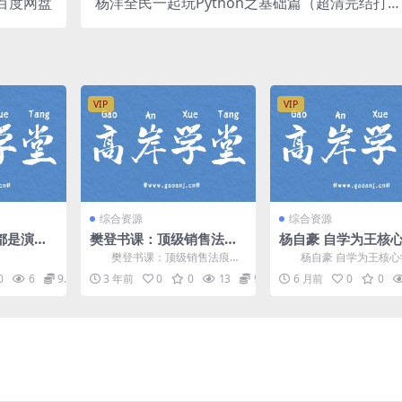
百度网盘
杨洋全民一起玩Python之基础篇（超清完结打
包）百度网盘
VIP
VIP
综合资源
综合资源
都是演讲
樊登书课：顶级销售法痕
杨自豪 自学为王核
度网盘
迹识人·读懂人心（完结）
方法课33讲 百度网
樊登书课：顶级销售法痕迹
杨自豪 自学为王核心
百度网盘分享
识人，读懂人心，完结版百度网
法课33讲，一套短期快速
0
6
9.9
3 年前
0
0
13
9.9
6 月前
0
0
盘分享销售课程1.71G...
底层核心方法论，一套...