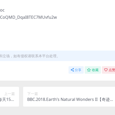
oc
s/1CoQMD_DqaI8TEC7MUvfu2w
和立场，如有侵权请联系本平台处理。
分享
收藏
点赞
上一篇
下一篇
天15分
BBC.2018.Earth’s Natural Wonders II【奇迹之
百度网盘
地 第二季】英语中文字幕 百度网盘下载