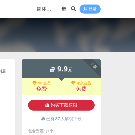
登录
下载
9.9
元
会编
VIP会员
永久会员
免费
免费
购买下载权限
已有
87
人解锁下载
包含资源:
(1个)