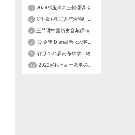
2024赵玉峰高三物理课程24年高考物理一轮复习网课教程
5
沪科版(初三)九年级物理全一册网课教学视频全集(录播版 杜春雨 66讲)
6
王芳讲中国历史音频课程全集(上下五千年)
7
[胡金铭 Diana]新概念英语第1册教学视频课程(全集 百度网盘下载)
8
胡源2024届高考数学二轮寒假春季精讲 百度网盘分享
9
2022赵礼显高一数学必修一课程视频资源(秋季班 含讲义)百度网盘云
10