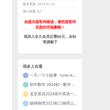
最近更新:
2025-01-22
累计销量:
87
如提示提取码错误，请把提取码
后面的空格删除！
现加入永久会员仅需86元，全站
资源畅下
很多人在看
一天一个小故事《one story a day》初中版 百度网盘分享下载
1
初中数学 2024初一数学 朱韬数学 S班春季下 A+班春季下 百度云网盘
2
龙坚英语2024高中英语一轮系统班(全国卷+北京卷)
3
杨萌物理2023初三物理上秋季A+班(视频+讲义) 百度网盘分享
4