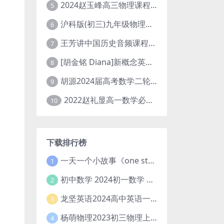
2024赵玉峰高三物理课程24年高考物理一轮复习网课教程
5
沪科版(初三)九年级物理全一册网课教学视频全集(录播版 杜春雨 66讲)
6
王芳讲中国历史音频课程全集(上下五千年)
7
[胡金铭 Diana]新概念英语第1册教学视频课程(全集 百度网盘下载)
8
胡源2024届高考数学二轮寒假春季精讲 百度网盘分享
9
2022赵礼显高一数学必修一课程视频资源(秋季班 含讲义)百度网盘云
10
下载排行榜
一天一个小故事《one story a day》初中版 百度网盘分享下载
1
初中数学 2024初一数学 朱韬数学 S班春季下 A+班春季下 百度云网盘
2
龙坚英语2024高中英语一轮系统班(全国卷+北京卷)
3
杨萌物理2023初三物理上秋季A+班(视频+讲义) 百度网盘分享
4