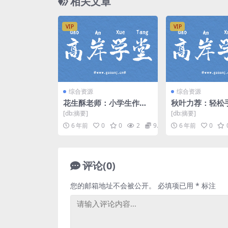
相关文章
VIP
VIP
综合资源
综合资源
花生酥老师：小学生作文3
秋叶力荐：轻松
6计 mp3音频 百度网盘
简笔画提升竞争
[db:摘要]
[db:摘要]
视频）百度网盘
6 年前
0
0
2
9.9
6 年前
0
评论(0)
您的邮箱地址不会被公开。
必填项已用
*
标注