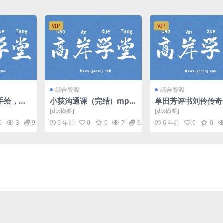
VIP
VIP
综合资源
综合资源
手绘，用
小荻沟通课（完结）mp3
单田芳评书刘伶传奇
力（标清
音频 百度网盘
集 mp3音频 百度网
[db:摘要]
[db:摘要]
0
3
9.9
6 年前
0
0
7
9.9
6 年前
0
0