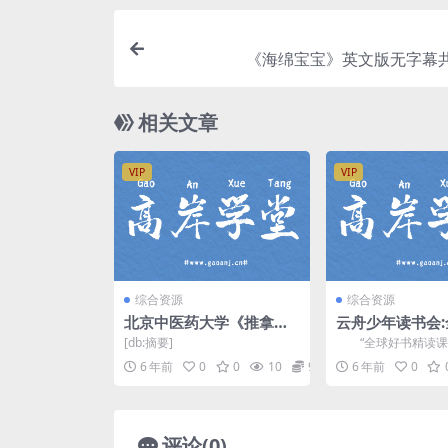
《海绵宝宝》英文版无字幕共2
相关文章
VIP
VIP
综合资源
综合资源
北京中医药大学《推拿
云舟少年读书会
学》视频教程 百度网盘
精读课堂 百度网
[db:摘要]
“全球好书精读课
个简单的音频节目，
6 年前
0
0
10
9.9
6 年前
0
球好书，把最新鲜最前沿
评论(0)