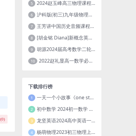
2024赵玉峰高三物理课程24年高考物理一轮复习网课教程
5
沪科版(初三)九年级物理全一册网课教学视频全集(录播版 杜春雨 66讲)
6
王芳讲中国历史音频课程全集(上下五千年)
7
[胡金铭 Diana]新概念英语第1册教学视频课程(全集 百度网盘下载)
8
胡源2024届高考数学二轮寒假春季精讲 百度网盘分享
9
2022赵礼显高一数学必修一课程视频资源(秋季班 含讲义)百度网盘云
10
下载排行榜
一天一个小故事《one story a day》初中版 百度网盘分享下载
1
初中数学 2024初一数学 朱韬数学 S班春季下 A+班春季下 百度云网盘
2
(
0
)
龙坚英语2024高中英语一轮系统班(全国卷+北京卷)
3
杨萌物理2023初三物理上秋季A+班(视频+讲义) 百度网盘分享
4