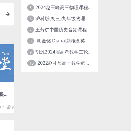
2024赵玉峰高三物理课程24年高考物理一轮复习网课教程
5
沪科版(初三)九年级物理全一册网课教学视频全集(录播版 杜春雨 66讲)
6
王芳讲中国历史音频课程全集(上下五千年)
7
[胡金铭 Diana]新概念英语第1册教学视频课程(全集 百度网盘下载)
8
胡源2024届高考数学二轮寒假春季精讲 百度网盘分享
9
2022赵礼显高一数学必修一课程视频资源(秋季班 含讲义)百度网盘云
10
提高
mp4
7
9.9