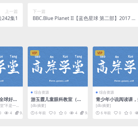
上一篇
下一篇
42集1
BBC.Blue Planet II【蓝色星球 第二部】2017 百
度网盘下载
VIP
VIP
综合资源
综合资源
:全球好书
游玉霞儿童眼科教室（mp
青少年小说阅读课，
盘
3音频完结）百度网盘
鉴赏能力 外滩教育（
堂”不是一
[db:摘要]
[db:摘要]
视频）百度网盘
而是精选全
0
4
9.9
6 年前
0
0
4
9.9
6 年前
0
0
...