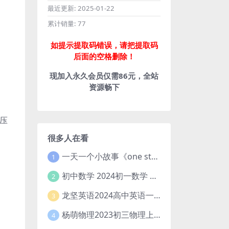
最近更新:
2025-01-22
累计销量:
77
如提示提取码错误，请把提取码
后面的空格删除！
现加入永久会员仅需86元，全站
资源畅下
压
很多人在看
一天一个小故事《one story a day》初中版 百度网盘分享下载
1
初中数学 2024初一数学 朱韬数学 S班春季下 A+班春季下 百度云网盘
2
龙坚英语2024高中英语一轮系统班(全国卷+北京卷)
3
杨萌物理2023初三物理上秋季A+班(视频+讲义) 百度网盘分享
4