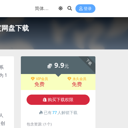
登录
 百度网盘下载
下载
9.9
元
系
 1
VIP会员
永久会员
免费
免费
购买下载权限
已有
77
人解锁下载
人
过创
包含资源:
(1个)