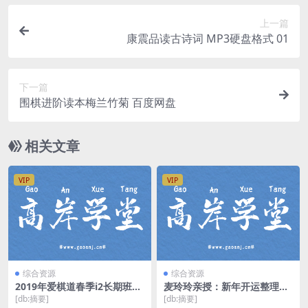
上一篇
康震品读古诗词 MP3硬盘格式 01
下一篇
围棋进阶读本梅兰竹菊 百度网盘
相关文章
VIP
VIP
综合资源
综合资源
2019年爱棋道春季i2长期班娜
麦玲玲亲授：新年开运整理
娜老师（围棋36课时）（超清
术，人旺财旺桃花旺！（完
[db:摘要]
[db:摘要]