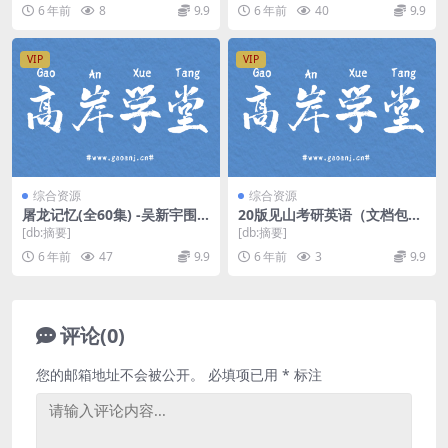
视频）百度网盘
结）（千聊）百度网盘
6 年前
8
9.9
6 年前
40
9.9
VIP
VIP
综合资源
综合资源
屠龙记忆(全60集) -吴新宇围
20版见山考研英语（文档包
棋实战讲解mp4视频 百度网
+模板等）（20G超清视频）百
[db:摘要]
[db:摘要]
盘分享
度网盘
6 年前
47
9.9
6 年前
3
9.9
评论(0)
您的邮箱地址不会被公开。
必填项已用
*
标注