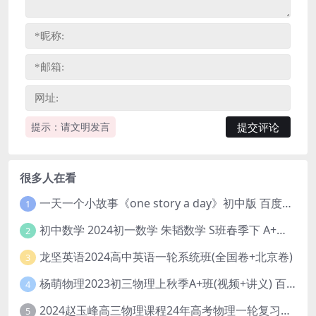
提示：请文明发言
很多人在看
一天一个小故事《one story a day》初中版 百度网盘分享下载
1
初中数学 2024初一数学 朱韬数学 S班春季下 A+班春季下 百度云网盘
2
龙坚英语2024高中英语一轮系统班(全国卷+北京卷)
3
杨萌物理2023初三物理上秋季A+班(视频+讲义) 百度网盘分享
4
2024赵玉峰高三物理课程24年高考物理一轮复习网课教程
5