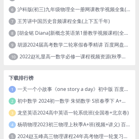
沪科版(初三)九年级物理全一册网课教学视频全集(录播版 杜春雨 66讲)
6
王芳讲中国历史音频课程全集(上下五千年)
7
[胡金铭 Diana]新概念英语第1册教学视频课程(全集 百度网盘下载)
8
胡源2024届高考数学二轮寒假春季精讲 百度网盘分享
9
2022赵礼显高一数学必修一课程视频资源(秋季班 含讲义)百度网盘云
10
下载排行榜
一天一个小故事《one story a day》初中版 百度网盘分享下载
1
初中数学 2024初一数学 朱韬数学 S班春季下 A+班春季下 百度云网盘
2
龙坚英语2024高中英语一轮系统班(全国卷+北京卷)
3
杨萌物理2023初三物理上秋季A+班(视频+讲义) 百度网盘分享
4
2024赵玉峰高三物理课程24年高考物理一轮复习网课教程
5