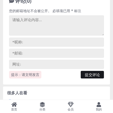
评论(0)
您的邮箱地址不会被公开。
必填项已用
*
标注
提示：请文明发言
很多人在看
一天一个小故事《one story a day》初中版 百度网盘分享下载
1
首页
分类
会员
我的
初中数学 2024初一数学 朱韬数学 S班春季下 A+班春季下 百度云网盘
2