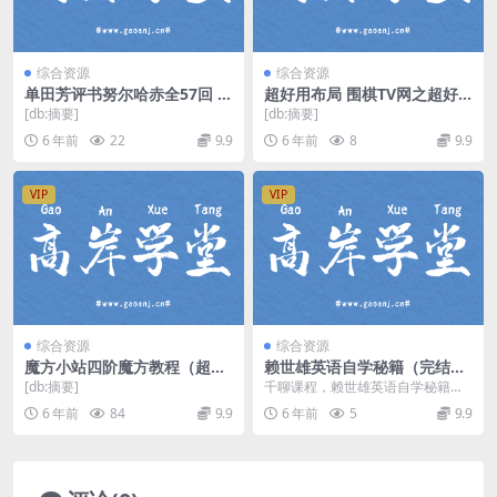
综合资源
综合资源
单田芳评书努尔哈赤全57回 m
超好用布局 围棋TV网之超好
p3音频 百度网盘
用布局（高清视频）百度网盘
[db:摘要]
[db:摘要]
6 年前
22
9.9
6 年前
8
9.9
VIP
VIP
综合资源
综合资源
魔方小站四阶魔方教程（超清
赖世雄英语自学秘籍（完结）
打包）百度网盘
（千聊）百度网盘
[db:摘要]
千聊课程，赖世雄英语自学秘籍。
完结版百度网盘下载。学了这么多
6 年前
84
9.9
6 年前
5
9.9
年英文你还是没能掌握...