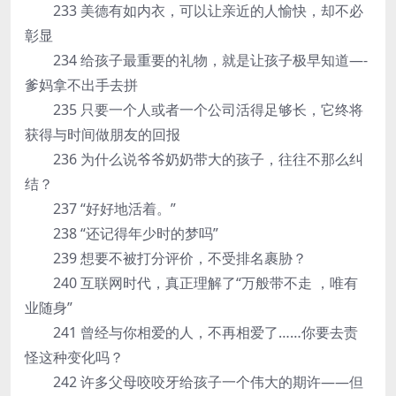
233 美德有如内衣，可以让亲近的人愉快，却不必
彰显
234 给孩子最重要的礼物，就是让孩子极早知道—-
爹妈拿不出手去拼
235 只要一个人或者一个公司活得足够长，它终将
获得与时间做朋友的回报
236 为什么说爷爷奶奶带大的孩子，往往不那么纠
结？
237 “好好地活着。”
238 “还记得年少时的梦吗”
239 想要不被打分评价，不受排名裹胁？
240 互联网时代，真正理解了“万般带不走 ，唯有
业随身”
241 曾经与你相爱的人，不再相爱了……你要去责
怪这种变化吗？
242 许多父母咬咬牙给孩子一个伟大的期许——但