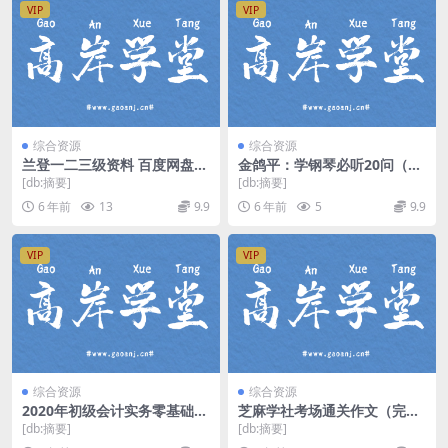
VIP
VIP
综合资源
综合资源
兰登一二三级资料 百度网盘下
金鸽平：学钢琴必听20问（完
载
结）mp3音频 百度网盘
[db:摘要]
[db:摘要]
6 年前
13
9.9
6 年前
5
9.9
VIP
VIP
综合资源
综合资源
2020年初级会计实务零基础精
芝麻学社考场通关作文（完
讲赵玉宝基础精讲班（100讲
结）（高清视频）百度网盘
[db:摘要]
[db:摘要]
全）（高清视频）百度网盘