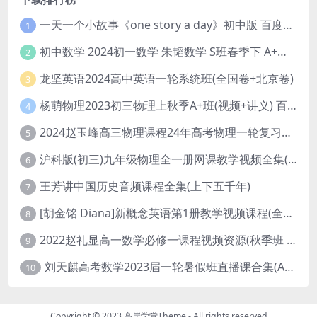
一天一个小故事《one story a day》初中版 百度网盘分享下载
1
初中数学 2024初一数学 朱韬数学 S班春季下 A+班春季下 百度云网盘
2
龙坚英语2024高中英语一轮系统班(全国卷+北京卷)
3
杨萌物理2023初三物理上秋季A+班(视频+讲义) 百度网盘分享
4
2024赵玉峰高三物理课程24年高考物理一轮复习网课教程
5
沪科版(初三)九年级物理全一册网课教学视频全集(录播版 杜春雨 66讲)
6
王芳讲中国历史音频课程全集(上下五千年)
7
[胡金铭 Diana]新概念英语第1册教学视频课程(全集 百度网盘下载)
8
2022赵礼显高一数学必修一课程视频资源(秋季班 含讲义)百度网盘云
9
刘天麒高考数学2023届一轮暑假班直播课合集(A和A+)
10
Copyright © 2023
高岸学堂Theme
- All rights reserved