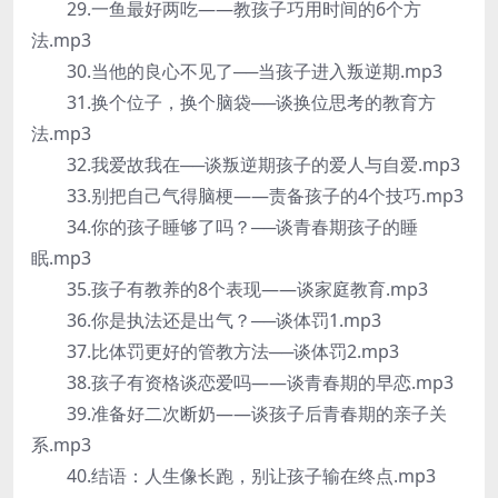
29.一鱼最好两吃——教孩子巧用时间的6个方
法.mp3
30.当他的良心不见了──当孩子进入叛逆期.mp3
31.换个位子，换个脑袋──谈换位思考的教育方
法.mp3
32.我爱故我在──谈叛逆期孩子的爱人与自爱.mp3
33.别把自己气得脑梗——责备孩子的4个技巧.mp3
34.你的孩子睡够了吗？──谈青春期孩子的睡
眠.mp3
35.孩子有教养的8个表现——谈家庭教育.mp3
36.你是执法还是出气？──谈体罚1.mp3
37.比体罚更好的管教方法──谈体罚2.mp3
38.孩子有资格谈恋爱吗——谈青春期的早恋.mp3
39.准备好二次断奶——谈孩子后青春期的亲子关
系.mp3
40.结语：人生像长跑，别让孩子输在终点.mp3