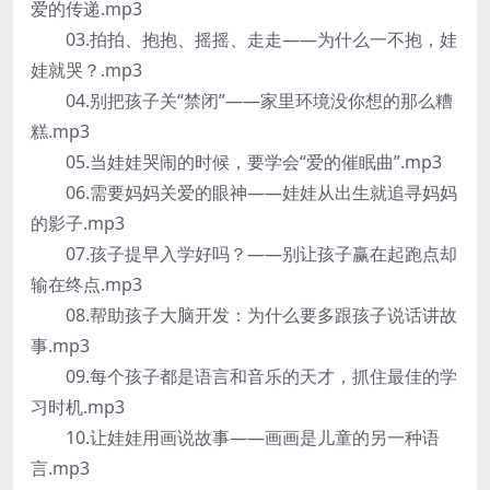
爱的传递.mp3
03.拍拍、抱抱、摇摇、走走——为什么一不抱，娃
娃就哭？.mp3
04.别把孩子关“禁闭”——家里环境没你想的那么糟
糕.mp3
05.当娃娃哭闹的时候，要学会“爱的催眠曲”.mp3
06.需要妈妈关爱的眼神——娃娃从出生就追寻妈妈
的影子.mp3
07.孩子提早入学好吗？——别让孩子赢在起跑点却
输在终点.mp3
08.帮助孩子大脑开发：为什么要多跟孩子说话讲故
事.mp3
09.每个孩子都是语言和音乐的天才，抓住最佳的学
习时机.mp3
10.让娃娃用画说故事——画画是儿童的另一种语
言.mp3