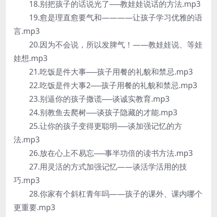
18.别把孩子的话说光了──教娃娃说话的方法.mp3
19.愈是理直愈要气和————让孩子学习优雅的语
言.mp3
20.因为不会说，所以发脾气！——教娃娃说、等娃
娃想.mp3
21.吃饭是件大事──孩子用餐的礼貌和禁忌.mp3
22.吃饭是件大事2──孩子用餐的礼貌和禁忌.mp3
23.别逼你的孩子撒谎──谈诚实教育.mp3
24.别教鱼去爬树──谈孩子隐藏的才能.mp3
25.让你的孩子变得更聪明──谈加强记忆的方
法.mp3
26.放在心上不易忘──事半功倍的读书方法.mp3
27.用灵活的方式加强记忆——谈活学活用的技
巧.mp3
28.你家有个斜杠青年吗——孩子的课外、课内哪个
更重要.mp3