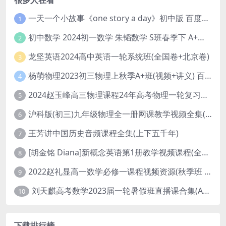
一天一个小故事《one story a day》初中版 百度网盘分享下载
1
初中数学 2024初一数学 朱韬数学 S班春季下 A+班春季下 百度云网盘
2
龙坚英语2024高中英语一轮系统班(全国卷+北京卷)
3
杨萌物理2023初三物理上秋季A+班(视频+讲义) 百度网盘分享
4
2024赵玉峰高三物理课程24年高考物理一轮复习网课教程
5
沪科版(初三)九年级物理全一册网课教学视频全集(录播版 杜春雨 66讲)
6
王芳讲中国历史音频课程全集(上下五千年)
7
[胡金铭 Diana]新概念英语第1册教学视频课程(全集 百度网盘下载)
8
2022赵礼显高一数学必修一课程视频资源(秋季班 含讲义)百度网盘云
9
刘天麒高考数学2023届一轮暑假班直播课合集(A和A+)
10
下载排行榜