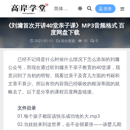
登录
《刘墉首次开讲40堂亲子课》MP3音频格式 百
度网盘下载
2021-01-11
综合资源
10
0
已经不记得是什么时候什么情况下怎么添加的刘墉
公众号，而现在通过听刘墉关于亲子教育的40堂课，我
意识到了当初的明智。我看过亲子及育儿方面的书籍和
文章不算少。所以有些内容我已经吸收的根深蒂固的就
略去了。以下是分享的课程百度网盘链接。
文件目录
01.每个孩子都应该快乐成功地长大.mp3
02.当娃娃来到这世界，会不会很紧张——谈婴儿期