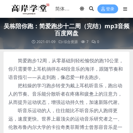
登录
吴栋陪你跑：简爱跑步十二周（完结）mp3音频
百度网盘
2021-01-09
综合资源
7
0
简爱跑步12周，从零基础到轻松愉悦的跑10公里，
你只需要带上耳机徜徉在48段音乐的海洋，跟随节奏和
语音指引——从走到跑，像恋爱一样去跑步。
把枯燥的学习跑步转变为戴上耳机听音乐，跑出动
人的节奏。音乐能分散听者在疼痛和疲惫上的注意力，
从而提升运动状态，增强运动持久性，加速新陈代谢。
听音乐运动的人，往往能比不听音乐的人跑得更
远，速度更快。世界上最顶尖的运动音乐研究者之一、
伦敦布鲁内尔大学的卡拉奇奥菲斯博士曾形容音乐是一