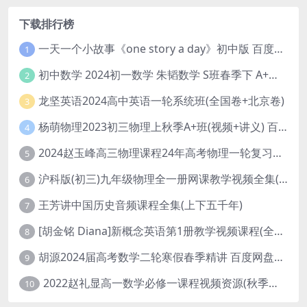
下载排行榜
一天一个小故事《one story a day》初中版 百度网盘分享下载
1
初中数学 2024初一数学 朱韬数学 S班春季下 A+班春季下 百度云网盘
2
龙坚英语2024高中英语一轮系统班(全国卷+北京卷)
3
杨萌物理2023初三物理上秋季A+班(视频+讲义) 百度网盘分享
4
2024赵玉峰高三物理课程24年高考物理一轮复习网课教程
5
沪科版(初三)九年级物理全一册网课教学视频全集(录播版 杜春雨 66讲)
6
王芳讲中国历史音频课程全集(上下五千年)
7
[胡金铭 Diana]新概念英语第1册教学视频课程(全集 百度网盘下载)
8
胡源2024届高考数学二轮寒假春季精讲 百度网盘分享
9
2022赵礼显高一数学必修一课程视频资源(秋季班 含讲义)百度网盘云
10