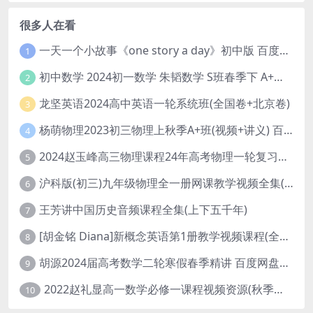
很多人在看
一天一个小故事《one story a day》初中版 百度网盘分享下载
1
初中数学 2024初一数学 朱韬数学 S班春季下 A+班春季下 百度云网盘
2
龙坚英语2024高中英语一轮系统班(全国卷+北京卷)
3
杨萌物理2023初三物理上秋季A+班(视频+讲义) 百度网盘分享
4
2024赵玉峰高三物理课程24年高考物理一轮复习网课教程
5
沪科版(初三)九年级物理全一册网课教学视频全集(录播版 杜春雨 66讲)
6
王芳讲中国历史音频课程全集(上下五千年)
7
[胡金铭 Diana]新概念英语第1册教学视频课程(全集 百度网盘下载)
8
胡源2024届高考数学二轮寒假春季精讲 百度网盘分享
9
2022赵礼显高一数学必修一课程视频资源(秋季班 含讲义)百度网盘云
10