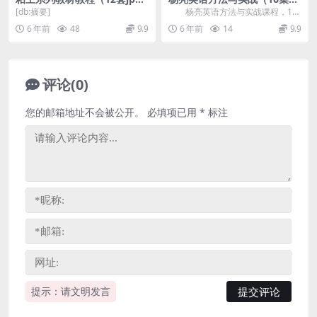
g）百度网盘
频+2个讲义）百度网盘
[db:摘要]
杨亮英语方法与实战课程，16
集视频+2个讲义百度网盘资源。
6 年前
48
9.9
6 年前
14
9.9
资源目录 实...
评论(0)
您的邮箱地址不会被公开。
必填项已用
*
标注
提示：请文明发言