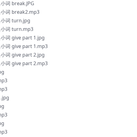
 break.JPG
 break2.mp3
 turn.jpg
 turn.mp3
ive part 1.jpg
ive part 1.mp3
ive part 2.jpg
ive part 2.mp3
pg
p3
p3
jpg
pg
p3
pg
p3