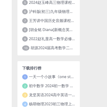
2024赵玉峰高三物理课程24年高考物理一轮复习网课教程
5
沪科版(初三)九年级物理全一册网课教学视频全集(录播版 杜春雨 66讲)
6
王芳讲中国历史音频课程全集(上下五千年)
7
[胡金铭 Diana]新概念英语第1册教学视频课程(全集 百度网盘下载)
8
2022赵礼显高一数学必修一课程视频资源(秋季班 含讲义)百度网盘云
9
胡源2024届高考数学二轮寒假春季精讲 百度网盘分享
10
下载排行榜
一天一个小故事《one story a day》初中版 百度网盘分享下载
1
初中数学 2024初一数学 朱韬数学 S班春季下 A+班春季下 百度云网盘
2
龙坚英语2024高中英语一轮系统班(全国卷+北京卷)
3
杨萌物理2023初三物理上秋季A+班(视频+讲义) 百度网盘分享
4