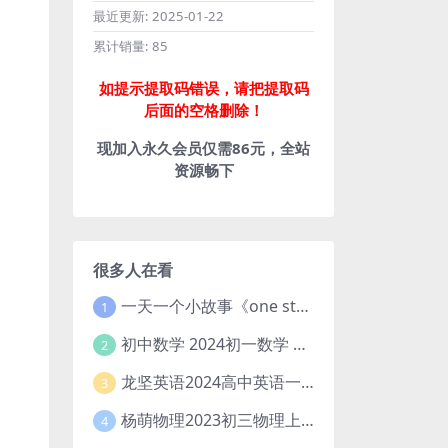
最近更新:
2025-01-22
累计销量:
85
如提示提取码错误，请把提取码
后面的空格删除！
现加入永久会员仅需86元，全站
资源畅下
很多人在看
一天一个小故事《one story a day》初中版 百度网盘分享下载
1
初中数学 2024初一数学 朱韬数学 S班春季下 A+班春季下 百度云网盘
2
龙坚英语2024高中英语一轮系统班(全国卷+北京卷)
3
杨萌物理2023初三物理上秋季A+班(视频+讲义) 百度网盘分享
4