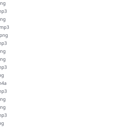
ng
p3
ng
mp3
png
p3
ng
ng
p3
pg
4a
p3
ng
ng
p3
pg