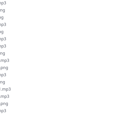
p3
ng
pg
p3
pg
p3
p3
ng
.mp3
png
p3
ng
.mp3
.mp3
png
p3