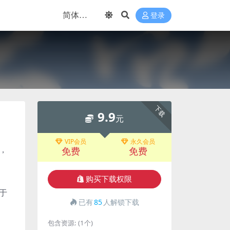
登录
下载
9.9
元
VIP会员
永久会员
，
免费
免费
购买下载权限
于
已有
85
人解锁下载
包含资源:
(1个)