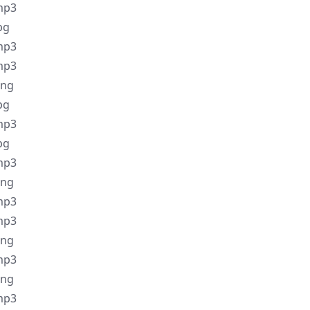
p3
pg
p3
p3
ng
pg
p3
pg
p3
ng
p3
p3
ng
p3
ng
p3