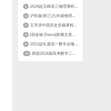
2024赵玉峰高三物理课程24年高考物理一轮复习网课教程
5
沪科版(初三)九年级物理全一册网课教学视频全集(录播版 杜春雨 66讲)
6
王芳讲中国历史音频课程全集(上下五千年)
7
[胡金铭 Diana]新概念英语第1册教学视频课程(全集 百度网盘下载)
8
2022赵礼显高一数学必修一课程视频资源(秋季班 含讲义)百度网盘云
9
胡源2024届高考数学二轮寒假春季精讲 百度网盘分享
10