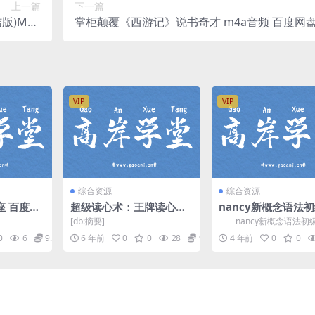
上一篇
下一篇
)MP4
掌柜颠覆《西游记》说书奇才 m4a音频 百度网
 百度网盘
VIP
VIP
综合资源
综合资源
座 百度网
超级读心术：王牌读心师
nancy新概念语法
卢建文教你瞬间识人术，
法（完结）网盘分享
[db:摘要]
nancy新概念语法初
掌控人际交往主动权（完
法，完结版网盘分享新概
0
6
9.9
6 年前
0
0
28
9.9
4 年前
0
0
课程9.32G高清视频...
结）（高清视频）百度网
盘