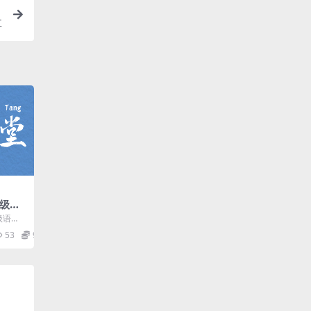
盘
初级语
级语
念英语
53
9.9