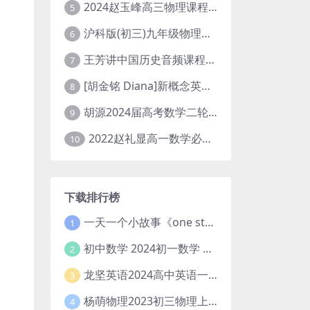
2024赵玉峰高三物理课程24年高考物理一轮复习网课教程
5
沪科版(初三)九年级物理全一册网课教学视频全集(录播版 杜春雨 66讲)
6
王芳讲中国历史音频课程全集(上下五千年)
7
[胡金铭 Diana]新概念英语第1册教学视频课程(全集 百度网盘下载)
8
胡源2024届高考数学二轮寒假春季精讲 百度网盘分享
9
2022赵礼显高一数学必修一课程视频资源(秋季班 含讲义)百度网盘云
10
下载排行榜
一天一个小故事《one story a day》初中版 百度网盘分享下载
1
初中数学 2024初一数学 朱韬数学 S班春季下 A+班春季下 百度云网盘
2
龙坚英语2024高中英语一轮系统班(全国卷+北京卷)
3
杨萌物理2023初三物理上秋季A+班(视频+讲义) 百度网盘分享
4