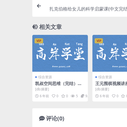
扎克伯格给女儿的科学启蒙课(中文完结版
视频
相关文章
VIP
VIP
综合资源
综合资源
凯叔空间思维（完结）
王元围棋视频讲
（高清视频）百度网盘
盘
[db:摘要]
[db:摘要]
6 年前
0
0
5
9.9
6 年前
0
评论(0)