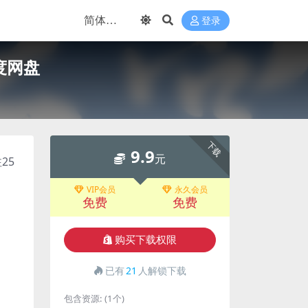
登录
度网盘
下载
9.9
元
25
VIP会员
永久会员
免费
免费
购买下载权限
已有
21
人解锁下载
包含资源:
(1个)