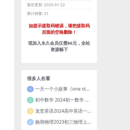
最近更新:
2025-01-22
累计销量:
21
如提示提取码错误，请把提取码
后面的空格删除！
现加入永久会员仅需86元，全站
资源畅下
很多人在看
一天一个小故事《one story a day》初中版 百度网盘分享下载
1
初中数学 2024初一数学 朱韬数学 S班春季下 A+班春季下 百度云网盘
2
龙坚英语2024高中英语一轮系统班(全国卷+北京卷)
3
杨萌物理2023初三物理上秋季A+班(视频+讲义) 百度网盘分享
4