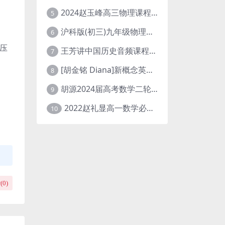
2024赵玉峰高三物理课程24年高考物理一轮复习网课教程
5
沪科版(初三)九年级物理全一册网课教学视频全集(录播版 杜春雨 66讲)
6
压
王芳讲中国历史音频课程全集(上下五千年)
7
[胡金铭 Diana]新概念英语第1册教学视频课程(全集 百度网盘下载)
8
胡源2024届高考数学二轮寒假春季精讲 百度网盘分享
9
2022赵礼显高一数学必修一课程视频资源(秋季班 含讲义)百度网盘云
10
(
0
)