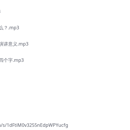
3
？.mp3
讲意义.mp3
个字.mp3
/1dFtiM0v3255nEdpWPYucfg