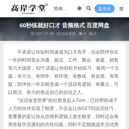
登录
60秒练就好口才 音频格式 百度网盘
2021-01-08
综合资源
3
0
不承诺让你短时间速成为口才高手，但会陪伴你在
一年的时间里从沟通、面试、工作、聚会、家庭、销售
等六大场景，42个话题让你轻松开始练习，每周一个主
题，有方法、有同学、有环境、有教练、有反馈、有答
疑，陪伴你一年后蜕变成一个说话有逻辑、有重点，可
以简洁、有力的表达自己的自信之人。
“说话改变世界”的社群发起人Tom，已经帮助成千
上万的伙伴实现了蜕变，不仅会让你GET到说话技巧，
更重要的是让你从思维和逻辑上发生蜕变，同时还会每
周答疑学员遇到的共性问题，同时不定期挑选学员优秀