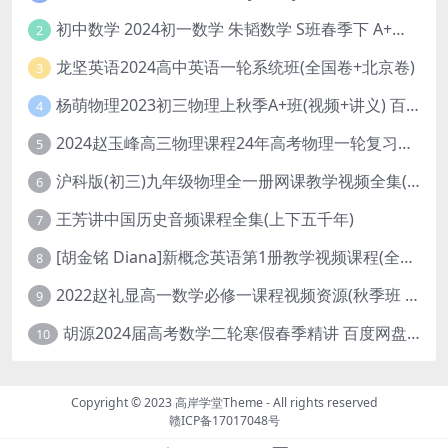
初中数学 2024初一数学 朱韬数学 S班春季下 A+班春季下 百度云网盘
2
龙坚英语2024高中英语一轮系统班(全国卷+北京卷)
3
杨萌物理2023初三物理上秋季A+班(视频+讲义) 百度网盘分享
4
2024赵玉峰高三物理课程24年高考物理一轮复习网课教程
5
沪科版(初三)九年级物理全一册网课教学视频全集(录播版 杜春雨 66讲)
6
王芳讲中国历史音频课程全集(上下五千年)
7
[胡金铭 Diana]新概念英语第1册教学视频课程(全集 百度网盘下载)
8
2022赵礼显高一数学必修一课程视频资源(秋季班 含讲义)百度网盘云
9
胡源2024届高考数学二轮寒假春季精讲 百度网盘分享
10
Copyright © 2023
高岸学堂Theme
- All rights reserved
赣ICP备17017048号