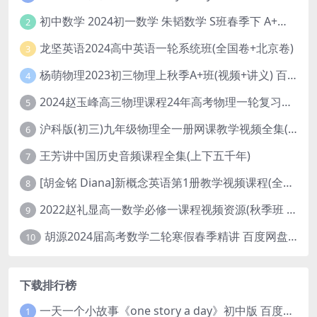
初中数学 2024初一数学 朱韬数学 S班春季下 A+班春季下 百度云网盘
2
龙坚英语2024高中英语一轮系统班(全国卷+北京卷)
3
杨萌物理2023初三物理上秋季A+班(视频+讲义) 百度网盘分享
4
2024赵玉峰高三物理课程24年高考物理一轮复习网课教程
5
沪科版(初三)九年级物理全一册网课教学视频全集(录播版 杜春雨 66讲)
6
王芳讲中国历史音频课程全集(上下五千年)
7
[胡金铭 Diana]新概念英语第1册教学视频课程(全集 百度网盘下载)
8
2022赵礼显高一数学必修一课程视频资源(秋季班 含讲义)百度网盘云
9
胡源2024届高考数学二轮寒假春季精讲 百度网盘分享
10
下载排行榜
一天一个小故事《one story a day》初中版 百度网盘分享下载
1