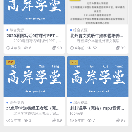
综合资源
综合资源
2020看图写话9讲课件PPT 百
北外曹文英语牛娃学霸培养学
度网盘分享
习攻略音频课程(50讲 含电子
2020看图写话9讲课件PPT，4
课程简介本篇北外曹文英语牛
讲义)
4.7M百度网盘分享PPT课件。
蛙学霸培养攻略音频课，课程原
4 年前
6
9.9
4 年前
52
9.9
资源目...
名：如何把孩子培养成英...
VIP
VIP
综合资源
综合资源
北鱼学堂道德经王者班（完
赳赳说字（完结）mp3音频
结）百度网盘分享
百度网盘
北鱼学堂道德经王者班，完结
[db:摘要]
版百度网盘分享国学大语文课程38.
5 年前
3
9.9
6 年前
7
9.9
0G高清视频。 ...