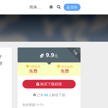
登录
下载
9.9
元
子
理
VIP会员
永久会员
免费
免费
购买下载权限
已有
68
人解锁下载
包含资源:
(1个)