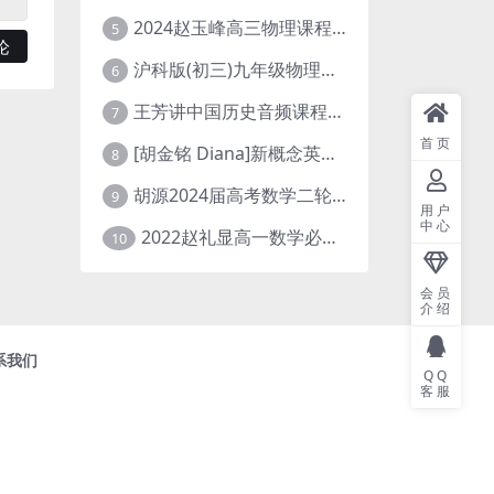
2024赵玉峰高三物理课程24年高考物理一轮复习网课教程
5
沪科版(初三)九年级物理全一册网课教学视频全集(录播版 杜春雨 66讲)
6
王芳讲中国历史音频课程全集(上下五千年)
7
首页
[胡金铭 Diana]新概念英语第1册教学视频课程(全集 百度网盘下载)
8
胡源2024届高考数学二轮寒假春季精讲 百度网盘分享
9
用户
中心
2022赵礼显高一数学必修一课程视频资源(秋季班 含讲义)百度网盘云
10
会员
介绍
系我们
QQ
客服