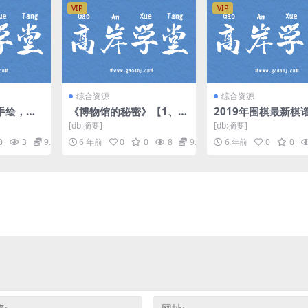
VIP
VIP
综合资源
综合资源
手绘，用
《博物馆的秘密》【1、
2019年围棋最新棋
力（标清
2、3季合辑】高清720P
典棋谱（哈利路亚十
[db:摘要]
[db:摘要]
百度网盘下载
清视频）百度网盘
0
3
9.9
6 年前
0
0
8
9.9
6 年前
0
0