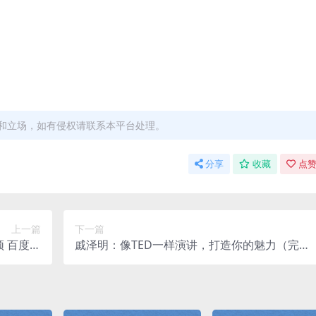
a
和立场，如有侵权请联系本平台处理。
分享
收藏
点赞
上一篇
下一篇
 百度网
戚泽明：像TED一样演讲，打造你的魅力（完
盘
结）mp3音频 百度网盘