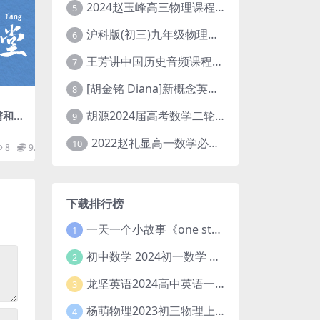
2024赵玉峰高三物理课程24年高考物理一轮复习网课教程
5
沪科版(初三)九年级物理全一册网课教学视频全集(录播版 杜春雨 66讲)
6
王芳讲中国历史音频课程全集(上下五千年)
7
[胡金铭 Diana]新概念英语第1册教学视频课程(全集 百度网盘下载)
8
胡源2024届高考数学二轮寒假春季精讲 百度网盘分享
谱和经
9
亮高
2022赵礼显高一数学必修一课程视频资源(秋季班 含讲义)百度网盘云
10
8
9.9
下载排行榜
一天一个小故事《one story a day》初中版 百度网盘分享下载
1
初中数学 2024初一数学 朱韬数学 S班春季下 A+班春季下 百度云网盘
2
龙坚英语2024高中英语一轮系统班(全国卷+北京卷)
3
杨萌物理2023初三物理上秋季A+班(视频+讲义) 百度网盘分享
4