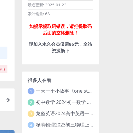
最近更新:
2025-01-22
累计销量:
68
如提示提取码错误，请把提取码
后面的空格删除！
现加入永久会员仅需86元，全站
资源畅下
(
0
)
很多人在看
一天一个小故事《one story a day》初中版 百度网盘分享下载
1
初中数学 2024初一数学 朱韬数学 S班春季下 A+班春季下 百度云网盘
2
龙坚英语2024高中英语一轮系统班(全国卷+北京卷)
3
杨萌物理2023初三物理上秋季A+班(视频+讲义) 百度网盘分享
4