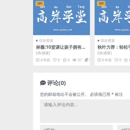
VIP
VIP
综合资源
综合资源
林薇:10堂课让孩子拥有惊
秋叶力荐：轻松
人专注力 百度网盘下载
简笔画提升竞争
[db:摘要]
[db:摘要]
视频）百度网盘
6 年前
0
0
37
9.9
6 年前
0
评论(0)
您的邮箱地址不会被公开。
必填项已用
*
标注