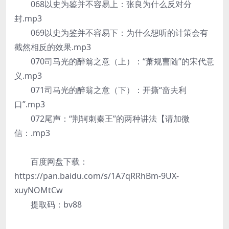
068以史为鉴并不容易上：张良为什么反对分
封.mp3
069以史为鉴并不容易下：为什么想听的计策会有
截然相反的效果.mp3
070司马光的醉翁之意（上）：“萧规曹随”的宋代意
义.mp3
071司马光的醉翁之意（下）：开撕“啬夫利
口”.mp3
072尾声：“荆轲刺秦王”的两种讲法【请加微
信：.mp3
百度网盘下载：
https://pan.baidu.com/s/1A7qRRhBm-9UX-
xuyNOMtCw
提取码：bv88