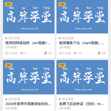
VIP
VIP
综合资源
综合资源
教师招聘基础班（avi视频+pd
曾国藩教子法（mp4视频）百
f讲义）百度网盘
度网盘
[db:摘要]
[db:摘要]
6 年前
6
9.9
6 年前
33
9.9
VIP
VIP
综合资源
综合资源
2020年春季学期微课徐世松高
袁腾飞百战奇谋（完结）mp3
等数学（超清视频）百度网盘
音频 百度网盘
[db:摘要]
[db:摘要]