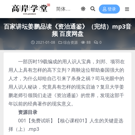
登录
百家讲坛姜鹏品读《资治通鉴》（完结）mp3音
频 百度网盘
2021-01-08
综合资源
88
0
一部历时19载编成的用人识人宝典，刘邦、项羽在
用人上具有怎样的高下立判？商鞅这位帮助秦国强大的
人才，为什么却给自己引来了杀身之祸？司马光眼中的
用人识人秘诀，究竟具有怎样的现实启迪？复旦大学姜
鹏老师引领我们走进《资治通鉴》的世界，发现这部千
年以前的经典著作的现实意义。
资源目录
001【免费试听】【核心课程01】人生的关键是选
择（上）.mp3