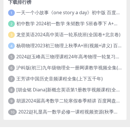
下载排行榜
一天一个小故事《one story a day》初中版 百度网盘分享下载
1
初中数学 2024初一数学 朱韬数学 S班春季下 A+班春季下 百度云网盘
2
龙坚英语2024高中英语一轮系统班(全国卷+北京卷)
3
杨萌物理2023初三物理上秋季A+班(视频+讲义) 百度网盘分享
4
2024赵玉峰高三物理课程24年高考物理一轮复习网课教程
5
沪科版(初三)九年级物理全一册网课教学视频全集(录播版 杜春雨 66讲)
6
王芳讲中国历史音频课程全集(上下五千年)
7
[胡金铭 Diana]新概念英语第1册教学视频课程(全集 百度网盘下载)
8
胡源2024届高考数学二轮寒假春季精讲 百度网盘分享
9
2022赵礼显高一数学必修一课程视频资源(秋季班 含讲义)百度网盘云
10