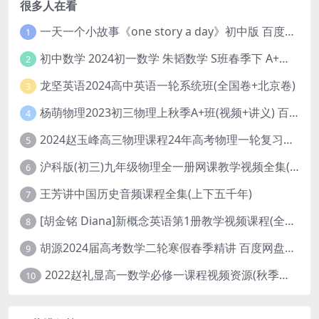
很多人在看
一天一个小故事《one story a day》初中版 百度网盘分享下载
1
初中数学 2024初一数学 朱韬数学 S班春季下 A+班春季下 百度云网盘
2
龙坚英语2024高中英语一轮系统班(全国卷+北京卷)
3
杨萌物理2023初三物理上秋季A+班(视频+讲义) 百度网盘分享
4
2024赵玉峰高三物理课程24年高考物理一轮复习网课教程
5
沪科版(初三)九年级物理全一册网课教学视频全集(录播版 杜春雨 66讲)
6
王芳讲中国历史音频课程全集(上下五千年)
7
[胡金铭 Diana]新概念英语第1册教学视频课程(全集 百度网盘下载)
8
胡源2024届高考数学二轮寒假春季精讲 百度网盘分享
9
2022赵礼显高一数学必修一课程视频资源(秋季班 含讲义)百度网盘云
10