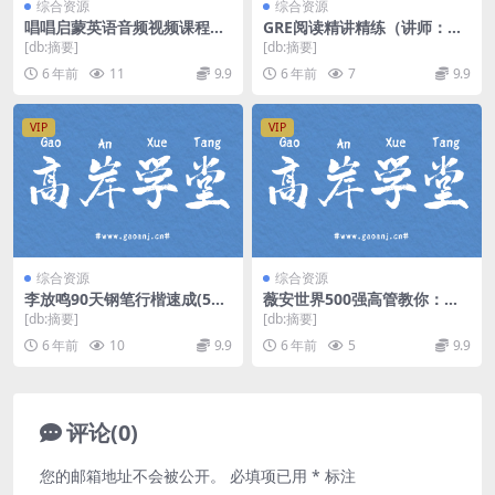
综合资源
综合资源
唱唱启蒙英语音频视频课程全
GRE阅读精讲精练（讲师：胡
集（超清视频）百度网盘
楠 课时：8）百度网盘
[db:摘要]
[db:摘要]
6 年前
11
9.9
6 年前
7
9.9
VIP
VIP
综合资源
综合资源
李放鸣90天钢笔行楷速成(5讲
薇安世界500强高管教你：高
高清)百度网盘
情商人士沟通秘籍，10倍提升
[db:摘要]
[db:摘要]
沟通力！（完结）百度网盘
6 年前
10
9.9
6 年前
5
9.9
评论(0)
您的邮箱地址不会被公开。
必填项已用
*
标注