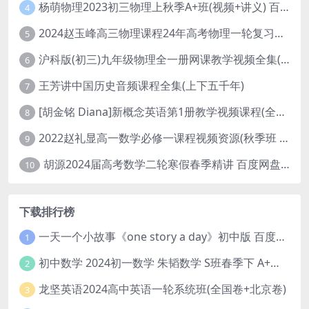
杨萌物理2023初三物理上秋季A+班(视频+讲义) 百度网盘分享
4
2024赵玉峰高三物理课程24年高考物理一轮复习网课教程
5
沪科版(初三)九年级物理全一册网课教学视频全集(录播版 杜春雨 66讲)
6
王芳讲中国历史音频课程全集(上下五千年)
7
[胡金铭 Diana]新概念英语第1册教学视频课程(全集 百度网盘下载)
8
2022赵礼显高一数学必修一课程视频资源(秋季班 含讲义)百度网盘云
9
胡源2024届高考数学二轮寒假春季精讲 百度网盘分享
10
下载排行榜
一天一个小故事《one story a day》初中版 百度网盘分享下载
1
初中数学 2024初一数学 朱韬数学 S班春季下 A+班春季下 百度云网盘
2
龙坚英语2024高中英语一轮系统班(全国卷+北京卷)
3