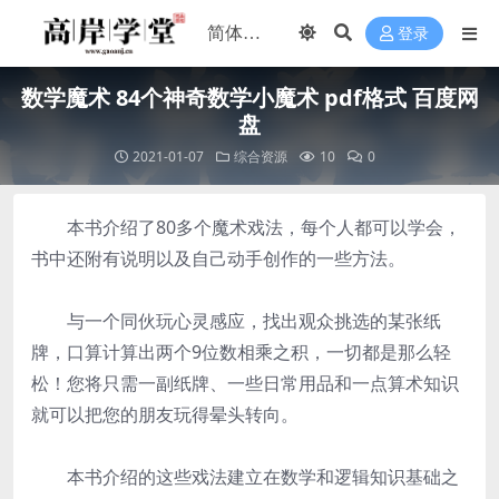
登录
数学魔术 84个神奇数学小魔术 pdf格式 百度网
盘
2021-01-07
综合资源
10
0
本书介绍了80多个魔术戏法，每个人都可以学会，
书中还附有说明以及自己动手创作的一些方法。
与一个同伙玩心灵感应，找出观众挑选的某张纸
牌，口算计算出两个9位数相乘之积，一切都是那么轻
松！您将只需一副纸牌、一些日常用品和一点算术知识
就可以把您的朋友玩得晕头转向。
本书介绍的这些戏法建立在数学和逻辑知识基础之