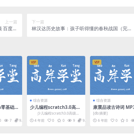
上一篇
下一篇
频 百度网
林汉达历史故事：孩子听得懂的春秋战国（完
盘
结）
VIP
VIP
综合资源
综合资源
n零基础1
少儿编程scratch3.0高级
康震品读古诗词 MP
G超清打
篇 网盘分享
格式 01
少儿编程scratch3.0高级
[db:摘要]
篇，网盘分享少儿编程课程1.42
0
7
9.9
4 年前
0
0
9
9.9
6 年前
0
0
G高清视频。...