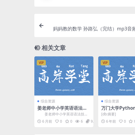
妈妈教的数学 孙路弘（完结）mp3音
相关文章
VIP
VIP
综合资源
综合资源
姜老师中小学英语语法技
万门大学Pytho
巧集训课程(114节 含资
0天进阶班（46
姜老师中小学英语语法技巧
[db:摘要]
料) 百度网盘分享
包）百度网盘
集训课程(114节 含资料)，课程
6 月前
0
0
6
9.9
6 年前
0
内容包括低阶到高阶...