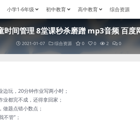
小学1-6年级
初中教育
高中教育
综合资源
童时间管理 8堂课秒杀磨蹭 mp3音频 百度
2021-01-07
综合资源
0
0
2
0
边玩，20分钟作业写两小时；
业都完不成，还得拿回家；
，做题点错小数点；
我不管”；