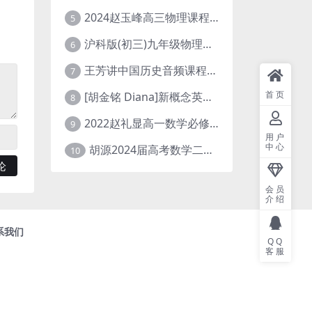
2024赵玉峰高三物理课程24年高考物理一轮复习网课教程
5
沪科版(初三)九年级物理全一册网课教学视频全集(录播版 杜春雨 66讲)
6
王芳讲中国历史音频课程全集(上下五千年)
7
首页
[胡金铭 Diana]新概念英语第1册教学视频课程(全集 百度网盘下载)
8
2022赵礼显高一数学必修一课程视频资源(秋季班 含讲义)百度网盘云
9
用户
中心
胡源2024届高考数学二轮寒假春季精讲 百度网盘分享
10
会员
介绍
系我们
QQ
客服