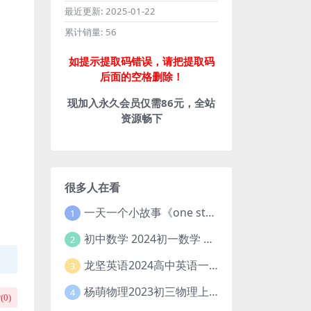
最近更新:
2025-01-22
累计销量:
56
如提示提取码错误，请把提取码
后面的空格删除！
现加入永久会员仅需86元，全站
资源畅下
很多人在看
一天一个小故事《one story a day》初中版 百度网盘分享下载
1
初中数学 2024初一数学 朱韬数学 S班春季下 A+班春季下 百度云网盘
2
龙坚英语2024高中英语一轮系统班(全国卷+北京卷)
3
杨萌物理2023初三物理上秋季A+班(视频+讲义) 百度网盘分享
4
(
0
)