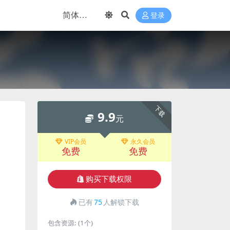
登录
下载
9.9
元
VIP会员
永久会员
免费
免费
购买下载权限
已有
75
人解锁下载
包含资源:
(1个)