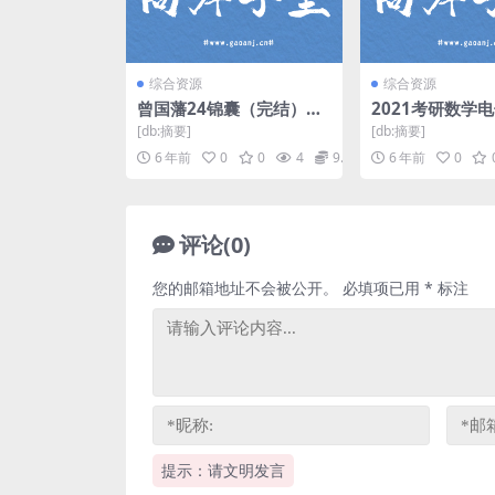
综合资源
综合资源
曾国藩24锦囊（完结）音
2021考研数学
频格式 百度网盘
网盘
[db:摘要]
[db:摘要]
6 年前
0
0
4
9.9
6 年前
0
评论(0)
您的邮箱地址不会被公开。
必填项已用
*
标注
提示：请文明发言