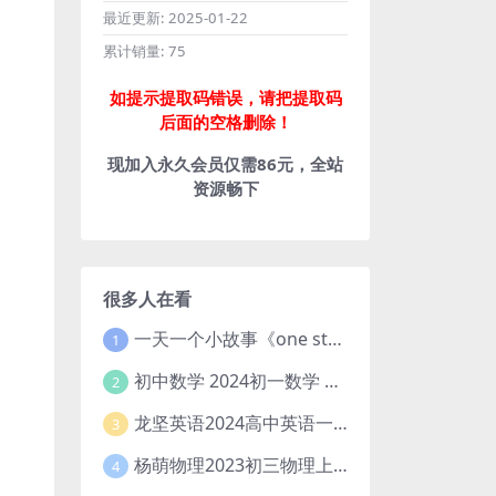
最近更新:
2025-01-22
累计销量:
75
如提示提取码错误，请把提取码
后面的空格删除！
现加入永久会员仅需86元，全站
资源畅下
很多人在看
一天一个小故事《one story a day》初中版 百度网盘分享下载
1
初中数学 2024初一数学 朱韬数学 S班春季下 A+班春季下 百度云网盘
2
龙坚英语2024高中英语一轮系统班(全国卷+北京卷)
3
杨萌物理2023初三物理上秋季A+班(视频+讲义) 百度网盘分享
4