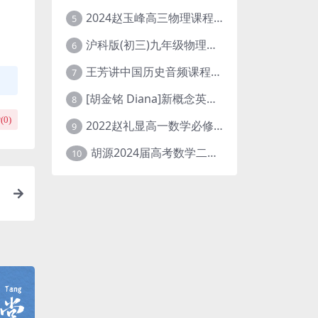
2024赵玉峰高三物理课程24年高考物理一轮复习网课教程
5
沪科版(初三)九年级物理全一册网课教学视频全集(录播版 杜春雨 66讲)
6
王芳讲中国历史音频课程全集(上下五千年)
7
[胡金铭 Diana]新概念英语第1册教学视频课程(全集 百度网盘下载)
8
(
0
)
2022赵礼显高一数学必修一课程视频资源(秋季班 含讲义)百度网盘云
9
胡源2024届高考数学二轮寒假春季精讲 百度网盘分享
10