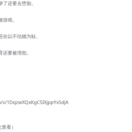
孕了还要去堕胎。
做游戏。
还在以不结婚为耻。
育还要被埋怨。
/1DqzwXQxKgC5IXjppYx5dJA
此查看）