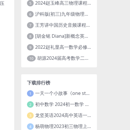
2024赵玉峰高三物理课程24年高考物理一轮复习网课教程
压
5
沪科版(初三)九年级物理全一册网课教学视频全集(录播版 杜春雨 66讲)
6
王芳讲中国历史音频课程全集(上下五千年)
7
[胡金铭 Diana]新概念英语第1册教学视频课程(全集 百度网盘下载)
8
2022赵礼显高一数学必修一课程视频资源(秋季班 含讲义)百度网盘云
9
胡源2024届高考数学二轮寒假春季精讲 百度网盘分享
10
下载排行榜
一天一个小故事《one story a day》初中版 百度网盘分享下载
1
初中数学 2024初一数学 朱韬数学 S班春季下 A+班春季下 百度云网盘
2
龙坚英语2024高中英语一轮系统班(全国卷+北京卷)
3
杨萌物理2023初三物理上秋季A+班(视频+讲义) 百度网盘分享
4