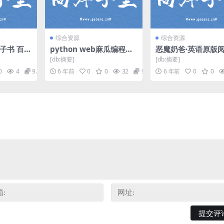
综合资源
综合资源
电子书 百度
python web麻瓜编程
恶魔奶爸·英语原版
（高清完结打包）百度网
（mp4视频）百度
[db:摘要]
[db:摘要]
盘
0
4
9.9
6 年前
0
0
32
9.9
6 年前
0
0