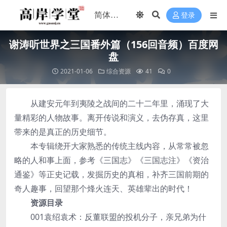
登录
谢涛听世界之三国番外篇（156回音频）百度网
盘
2021-01-06
综合资源
41
0
从建安元年到夷陵之战间的二十二年里，涌现了大
量精彩的人物故事。离开传说和演义，去伪存真，这里
带来的是真正的历史细节。
本专辑绕开大家熟悉的传统主线内容，从常常被忽
略的人和事上面，参考《三国志》《三国志注》《资治
通鉴》等正史记载，发掘历史的真相，补齐三国前期的
奇人趣事，回望那个烽火连天、英雄辈出的时代！
资源目录
001袁绍袁术：反董联盟的投机分子，亲兄弟为什