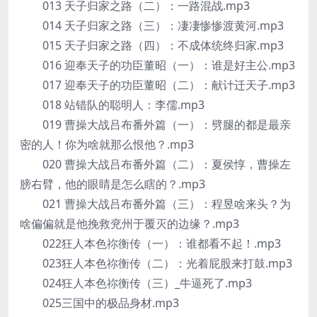
013 天子归家之路（二）：一路混战.mp3
014 天子归家之路（三）：凄凄惨惨渡黄河.mp3
015 天子归家之路（四）：不成体统终归家.mp3
016 迎奉天子的功臣董昭（一）：谁是好主公.mp3
017 迎奉天子的功臣董昭（二）：献计迁天子.mp3
018 站错队的聪明人：李儒.mp3
019 曹操大战吕布番外篇（一）：劈腿的都是最亲
密的人！你为啥就那么恨他？.mp3
020 曹操大战吕布番外篇（二）：夏侯惇，曹操左
膀右臂，他的眼睛是怎么瞎的？.mp3
021 曹操大战吕布番外篇（三）：程昱啥来头？为
啥偏偏就是他挽救兖州于覆灭的边缘？.mp3
022狂人本色祢衡传（一）：谁都看不起！.mp3
023狂人本色祢衡传（二）：光着屁股来打鼓.mp3
024狂人本色祢衡传（三）_牛逼死了.mp3
025三国中的极品身材.mp3