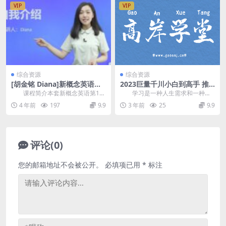
VIP
VIP
综合资源
综合资源
[胡金铭 Diana]新概念英语第1
2023巨量千川小白到高手 推
册教学视频课程(全集 百度网
广逻辑 计划搭建 搭建思路等
课程简介本套新概念英语第1册
学习是一种人生需求和一种态
盘下载)
(教程+图文+配套)
教学视频课程，由美女英语教师胡
度。只有不断学习，及时“充电”，才
4 年前
197
9.9
3 年前
25
9.9
金铭(Diana)...
能做到“百毒不侵...
评论(0)
您的邮箱地址不会被公开。
必填项已用
*
标注