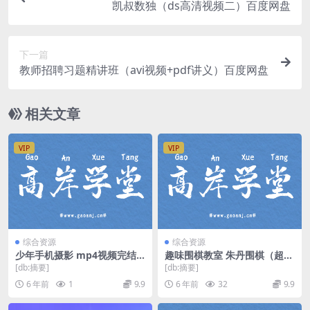
凯叔数独（ds高清视频二）百度网盘
下一篇
教师招聘习题精讲班（avi视频+pdf讲义）百度网盘
相关文章
VIP
VIP
综合资源
综合资源
少年手机摄影 mp4视频完结
趣味围棋教室 朱丹围棋（超清
百度网盘
视频）百度网盘
[db:摘要]
[db:摘要]
6 年前
1
9.9
6 年前
32
9.9