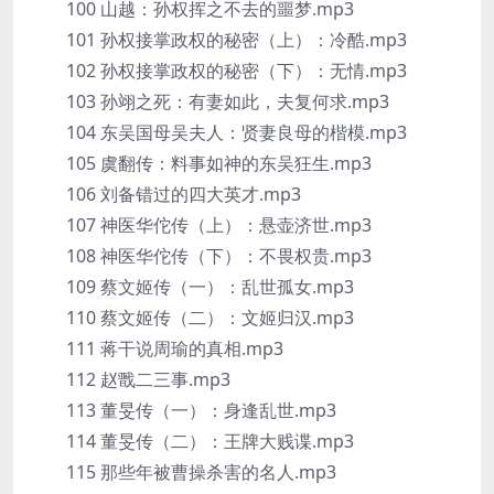
100 山越：孙权挥之不去的噩梦.mp3
101 孙权接掌政权的秘密（上）：冷酷.mp3
102 孙权接掌政权的秘密（下）：无情.mp3
103 孙翊之死：有妻如此，夫复何求.mp3
104 东吴国母吴夫人：贤妻良母的楷模.mp3
105 虞翻传：料事如神的东吴狂生.mp3
106 刘备错过的四大英才.mp3
107 神医华佗传（上）：悬壶济世.mp3
108 神医华佗传（下）：不畏权贵.mp3
109 蔡文姬传（一）：乱世孤女.mp3
110 蔡文姬传（二）：文姬归汉.mp3
111 蒋干说周瑜的真相.mp3
112 赵戬二三事.mp3
113 董旻传（一）：身逢乱世.mp3
114 董旻传（二）：王牌大贱谍.mp3
115 那些年被曹操杀害的名人.mp3