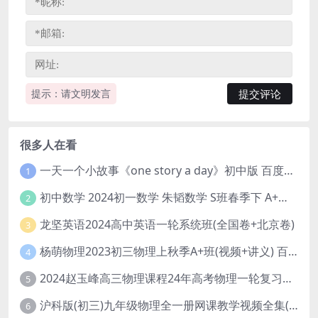
提示：请文明发言
很多人在看
一天一个小故事《one story a day》初中版 百度网盘分享下载
1
初中数学 2024初一数学 朱韬数学 S班春季下 A+班春季下 百度云网盘
2
龙坚英语2024高中英语一轮系统班(全国卷+北京卷)
3
杨萌物理2023初三物理上秋季A+班(视频+讲义) 百度网盘分享
4
2024赵玉峰高三物理课程24年高考物理一轮复习网课教程
5
沪科版(初三)九年级物理全一册网课教学视频全集(录播版 杜春雨 66讲)
6