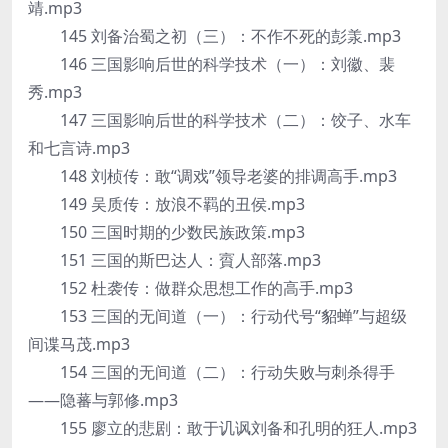
靖.mp3
145 刘备治蜀之初（三）：不作不死的彭羕.mp3
146 三国影响后世的科学技术（一）：刘徽、裴
秀.mp3
147 三国影响后世的科学技术（二）：饺子、水车
和七言诗.mp3
148 刘桢传：敢“调戏”领导老婆的排调高手.mp3
149 吴质传：放浪不羁的丑侯.mp3
150 三国时期的少数民族政策.mp3
151 三国的斯巴达人：賨人部落.mp3
152 杜袭传：做群众思想工作的高手.mp3
153 三国的无间道（一）：行动代号“貂蝉”与超级
间谍马茂.mp3
154 三国的无间道（二）：行动失败与刺杀得手
——隐蕃与郭修.mp3
155 廖立的悲剧：敢于讥讽刘备和孔明的狂人.mp3