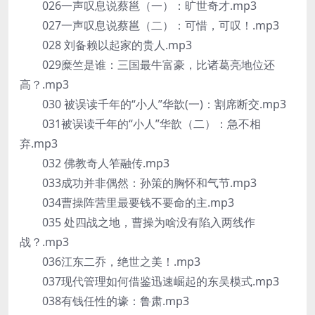
026一声叹息说蔡邕（一）：旷世奇才.mp3
027一声叹息说蔡邕（二）：可惜，可叹！.mp3
028 刘备赖以起家的贵人.mp3
029糜竺是谁：三国最牛富豪，比诸葛亮地位还
高？.mp3
030 被误读千年的“小人”华歆(一)：割席断交.mp3
031被误读千年的“小人”华歆（二）：急不相
弃.mp3
032 佛教奇人笮融传.mp3
033成功并非偶然：孙策的胸怀和气节.mp3
034曹操阵营里最要钱不要命的主.mp3
035 处四战之地，曹操为啥没有陷入两线作
战？.mp3
036江东二乔，绝世之美！.mp3
037现代管理如何借鉴迅速崛起的东吴模式.mp3
038有钱任性的壕：鲁肃.mp3