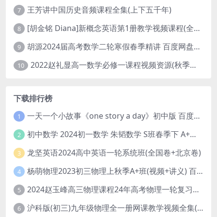
王芳讲中国历史音频课程全集(上下五千年)
7
[胡金铭 Diana]新概念英语第1册教学视频课程(全集 百度网盘下载)
8
胡源2024届高考数学二轮寒假春季精讲 百度网盘分享
9
2022赵礼显高一数学必修一课程视频资源(秋季班 含讲义)百度网盘云
10
下载排行榜
一天一个小故事《one story a day》初中版 百度网盘分享下载
1
初中数学 2024初一数学 朱韬数学 S班春季下 A+班春季下 百度云网盘
2
龙坚英语2024高中英语一轮系统班(全国卷+北京卷)
3
杨萌物理2023初三物理上秋季A+班(视频+讲义) 百度网盘分享
4
2024赵玉峰高三物理课程24年高考物理一轮复习网课教程
5
沪科版(初三)九年级物理全一册网课教学视频全集(录播版 杜春雨 66讲)
6