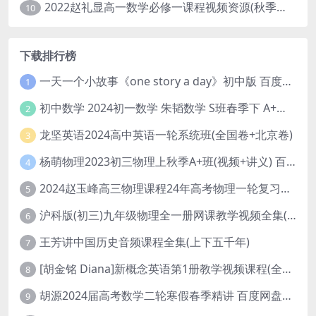
2022赵礼显高一数学必修一课程视频资源(秋季班 含讲义)百度网盘云
10
下载排行榜
一天一个小故事《one story a day》初中版 百度网盘分享下载
1
初中数学 2024初一数学 朱韬数学 S班春季下 A+班春季下 百度云网盘
2
龙坚英语2024高中英语一轮系统班(全国卷+北京卷)
3
杨萌物理2023初三物理上秋季A+班(视频+讲义) 百度网盘分享
4
2024赵玉峰高三物理课程24年高考物理一轮复习网课教程
5
沪科版(初三)九年级物理全一册网课教学视频全集(录播版 杜春雨 66讲)
6
王芳讲中国历史音频课程全集(上下五千年)
7
[胡金铭 Diana]新概念英语第1册教学视频课程(全集 百度网盘下载)
8
胡源2024届高考数学二轮寒假春季精讲 百度网盘分享
9