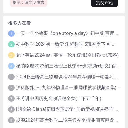
提示：请文明发言
很多人在看
一天一个小故事《one story a day》初中版 百度网盘分享下载
1
初中数学 2024初一数学 朱韬数学 S班春季下 A+班春季下 百度云网盘
2
龙坚英语2024高中英语一轮系统班(全国卷+北京卷)
3
杨萌物理2023初三物理上秋季A+班(视频+讲义) 百度网盘分享
4
2024赵玉峰高三物理课程24年高考物理一轮复习网课教程
5
沪科版(初三)九年级物理全一册网课教学视频全集(录播版 杜春雨 66讲)
6
王芳讲中国历史音频课程全集(上下五千年)
7
[胡金铭 Diana]新概念英语第1册教学视频课程(全集 百度网盘下载)
8
胡源2024届高考数学二轮寒假春季精讲 百度网盘分享
9