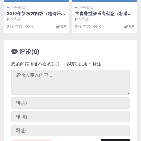
综合资源
综合资源
2019年新东方四级（超清压缩
常青藤益智乐高创意（标清完
有广告水印）百度网盘
结打包）百度网盘
[db:摘要]
[db:摘要]
6 年前
3
9.9
6 年前
4
9.9
评论(0)
您的邮箱地址不会被公开。
必填项已用
*
标注