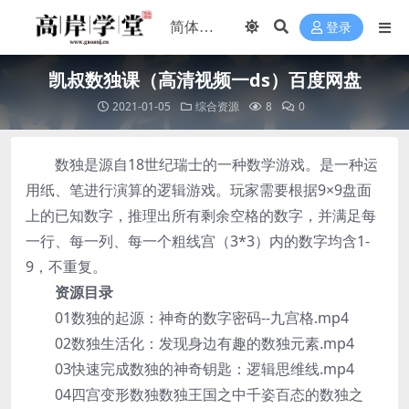
登录
凯叔数独课（高清视频一ds）百度网盘
2021-01-05
综合资源
8
0
数独是源自18世纪瑞士的一种数学游戏。是一种运
用纸、笔进行演算的逻辑游戏。玩家需要根据9×9盘面
上的已知数字，推理出所有剩余空格的数字，并满足每
一行、每一列、每一个粗线宫（3*3）内的数字均含1-
9，不重复。
资源目录
01数独的起源：神奇的数字密码--九宫格.mp4
02数独生活化：发现身边有趣的数独元素.mp4
03快速完成数独的神奇钥匙：逻辑思维线.mp4
04四宫变形数独数独王国之中千姿百态的数独之