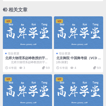
相关文章
VIP
VIP
综合资源
综合资源
北师大物理系赵峥教授的宇宙
北京舞院 中国舞考级（VCD 0
学16讲 网盘分享
2级）百度网盘
北师大物理系赵峥教授的宇宙
[db:摘要]
学16讲，网盘分享物理宇宙学课程
4 年前
3
9.9
6 年前
4
9.9
3.81G超清视频...
VIP
VIP