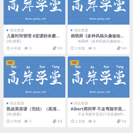
综合资源
综合资源
儿童时间管理 8堂课秒杀磨蹭
画萌师《多种风格头像板绘入
mp3音频 百度网盘
门视频教程》百度网盘分享
[db:摘要]
画萌师《多种风格头像板绘入
门视频教程》，带你探索各类画风
6 年前
3
9.9
2 年前
8
9.9
的神秘领域，涵盖：日...
VIP
VIP
综合资源
综合资源
凯叔美容课（完结）（高清视
Albert周邦琴 不走弯路学英语
频）百度网盘
21讲音频课(MP3资源268M)
[db:摘要]
不走弯路学英语21讲音频MP3
百度网盘分享
资源，由 周邦琴 (Albert)老师讲
6 年前
5
9.9
2 月前
8
9.9
课，英...