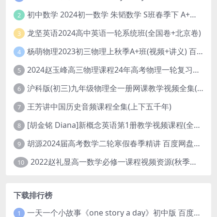
初中数学 2024初一数学 朱韬数学 S班春季下 A+班春季下 百度云网盘
2
龙坚英语2024高中英语一轮系统班(全国卷+北京卷)
3
杨萌物理2023初三物理上秋季A+班(视频+讲义) 百度网盘分享
4
2024赵玉峰高三物理课程24年高考物理一轮复习网课教程
5
沪科版(初三)九年级物理全一册网课教学视频全集(录播版 杜春雨 66讲)
6
王芳讲中国历史音频课程全集(上下五千年)
7
[胡金铭 Diana]新概念英语第1册教学视频课程(全集 百度网盘下载)
8
胡源2024届高考数学二轮寒假春季精讲 百度网盘分享
9
2022赵礼显高一数学必修一课程视频资源(秋季班 含讲义)百度网盘云
10
下载排行榜
一天一个小故事《one story a day》初中版 百度网盘分享下载
1