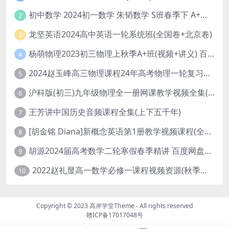
初中数学 2024初一数学 朱韬数学 S班春季下 A+班春季下 百度云网盘
2
龙坚英语2024高中英语一轮系统班(全国卷+北京卷)
3
杨萌物理2023初三物理上秋季A+班(视频+讲义) 百度网盘分享
4
2024赵玉峰高三物理课程24年高考物理一轮复习网课教程
5
沪科版(初三)九年级物理全一册网课教学视频全集(录播版 杜春雨 66讲)
6
王芳讲中国历史音频课程全集(上下五千年)
7
[胡金铭 Diana]新概念英语第1册教学视频课程(全集 百度网盘下载)
8
胡源2024届高考数学二轮寒假春季精讲 百度网盘分享
9
2022赵礼显高一数学必修一课程视频资源(秋季班 含讲义)百度网盘云
10
Copyright © 2023
高岸学堂Theme
- All rights reserved
赣ICP备17017048号