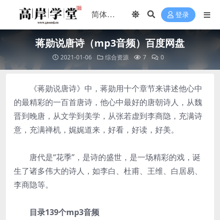
登录
蒋勋说唐诗（mp3音频）百度网盘
2021-01-06
综合资源
7
0
《蒋勋说唐诗》中，蒋勋用十个章节来讲述他心中
的最精彩的一百首唐诗，他心中最好的唐朝诗人，从魏
晋到晚唐，从文学到美学，从张若虚到李商隐，充满诗
意，充满禅机，娓娓道来，好看，好读，好美。
唐代是“花季”，是诗的盛世，是一场精彩的戏，诞
生了诸多伟大的诗人，如李白、杜甫、王维、白居易、
李商隐等。
目录139个mp3音频