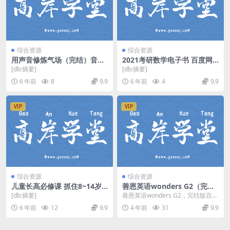
综合资源
综合资源
用声音修炼气场（完结）音频
2021考研数学电子书 百度网
格式 百度网盘
盘
[db:摘要]
[db:摘要]
6 年前
8
9.9
6 年前
4
9.9
VIP
VIP
综合资源
综合资源
儿童长高必修课 抓住8~14岁
善恩英语wonders G2（完
最后生长期 潘慧身高课（超清
结）百度网盘分享
[db:摘要]
善恩英语wonders G2，完结版百度
打包）百度网盘
网盘早教启蒙英语课程6.05G高清
6 年前
12
9.9
4 年前
31
9.9
视频。...