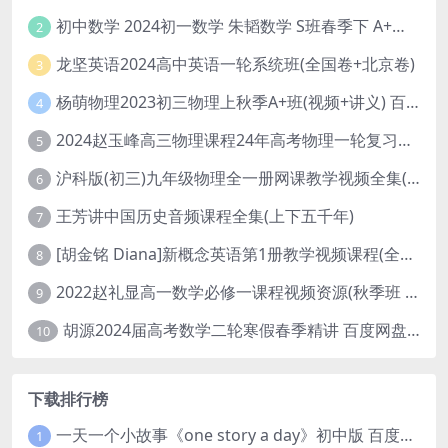
初中数学 2024初一数学 朱韬数学 S班春季下 A+班春季下 百度云网盘
2
龙坚英语2024高中英语一轮系统班(全国卷+北京卷)
3
杨萌物理2023初三物理上秋季A+班(视频+讲义) 百度网盘分享
4
2024赵玉峰高三物理课程24年高考物理一轮复习网课教程
5
沪科版(初三)九年级物理全一册网课教学视频全集(录播版 杜春雨 66讲)
6
王芳讲中国历史音频课程全集(上下五千年)
7
[胡金铭 Diana]新概念英语第1册教学视频课程(全集 百度网盘下载)
8
2022赵礼显高一数学必修一课程视频资源(秋季班 含讲义)百度网盘云
9
胡源2024届高考数学二轮寒假春季精讲 百度网盘分享
10
下载排行榜
一天一个小故事《one story a day》初中版 百度网盘分享下载
1