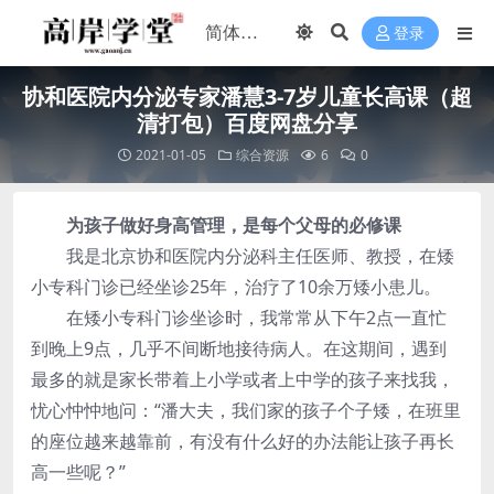
登录
协和医院内分泌专家潘慧3-7岁儿童长高课（超
清打包）百度网盘分享
2021-01-05
综合资源
6
0
为孩子做好身高管理，是每个父母的必修课
我是北京协和医院内分泌科主任医师、教授，在矮
小专科门诊已经坐诊25年，治疗了10余万矮小患儿。
在矮小专科门诊坐诊时，我常常从下午2点一直忙
到晚上9点，几乎不间断地接待病人。在这期间，遇到
最多的就是家长带着上小学或者上中学的孩子来找我，
忧心忡忡地问：“潘大夫，我们家的孩子个子矮，在班里
的座位越来越靠前，有没有什么好的办法能让孩子再长
高一些呢？”