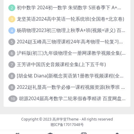
初中数学 2024初一数学 朱韬数学 S班春季下 A+班春季下 百度云网盘
2
龙坚英语2024高中英语一轮系统班(全国卷+北京卷)
3
杨萌物理2023初三物理上秋季A+班(视频+讲义) 百度网盘分享
4
2024赵玉峰高三物理课程24年高考物理一轮复习网课教程
5
沪科版(初三)九年级物理全一册网课教学视频全集(录播版 杜春雨 66讲)
6
王芳讲中国历史音频课程全集(上下五千年)
7
[胡金铭 Diana]新概念英语第1册教学视频课程(全集 百度网盘下载)
8
2022赵礼显高一数学必修一课程视频资源(秋季班 含讲义)百度网盘云
9
胡源2024届高考数学二轮寒假春季精讲 百度网盘分享
10
Copyright © 2023
高岸学堂Theme
- All rights reserved
赣ICP备17017048号