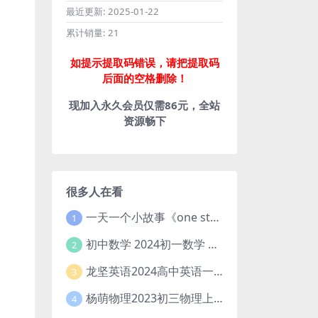
最近更新:
2025-01-22
累计销量:
21
如提示提取码错误，请把提取码
后面的空格删除！
现加入永久会员仅需86元，全站
资源畅下
很多人在看
一天一个小故事《one story a day》初中版 百度网盘分享下载
1
初中数学 2024初一数学 朱韬数学 S班春季下 A+班春季下 百度云网盘
2
龙坚英语2024高中英语一轮系统班(全国卷+北京卷)
3
杨萌物理2023初三物理上秋季A+班(视频+讲义) 百度网盘分享
4