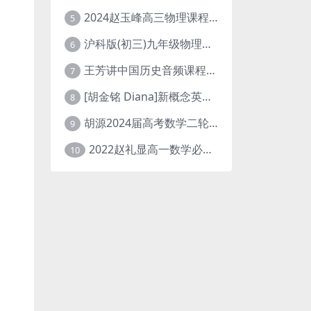
2024赵玉峰高三物理课程24年高考物理一轮复习网课教程
5
沪科版(初三)九年级物理全一册网课教学视频全集(录播版 杜春雨 66讲)
6
王芳讲中国历史音频课程全集(上下五千年)
7
[胡金铭 Diana]新概念英语第1册教学视频课程(全集 百度网盘下载)
8
胡源2024届高考数学二轮寒假春季精讲 百度网盘分享
9
2022赵礼显高一数学必修一课程视频资源(秋季班 含讲义)百度网盘云
10