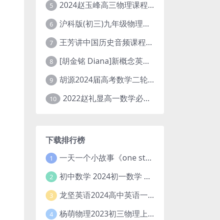
2024赵玉峰高三物理课程24年高考物理一轮复习网课教程
5
沪科版(初三)九年级物理全一册网课教学视频全集(录播版 杜春雨 66讲)
6
王芳讲中国历史音频课程全集(上下五千年)
7
[胡金铭 Diana]新概念英语第1册教学视频课程(全集 百度网盘下载)
8
胡源2024届高考数学二轮寒假春季精讲 百度网盘分享
9
2022赵礼显高一数学必修一课程视频资源(秋季班 含讲义)百度网盘云
10
下载排行榜
一天一个小故事《one story a day》初中版 百度网盘分享下载
1
初中数学 2024初一数学 朱韬数学 S班春季下 A+班春季下 百度云网盘
2
龙坚英语2024高中英语一轮系统班(全国卷+北京卷)
3
杨萌物理2023初三物理上秋季A+班(视频+讲义) 百度网盘分享
4