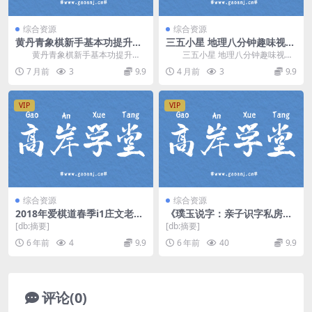
综合资源
综合资源
黄丹青象棋新手基本功提升训
三五小星 地理八分钟趣味视频
练课43讲 百度网盘分享
课200集 百度网盘分享
黄丹青象棋新手基本功提升训
三五小星 地理八分钟趣味视频
练课43讲，零基础新手象棋视频教
课，包含：中国篇 + 世界篇。采用
7 月前
3
9.9
4 月前
3
9.9
程，讲解象棋最基础...
动画+实景拍摄...
VIP
VIP
综合资源
综合资源
2018年爱棋道春季i1庄文老师
《璞玉说字：亲子识字私房
（围棋40课时+6复习课）（超
课》MP3音频 百度网盘下载
[db:摘要]
[db:摘要]
清视频）百度网盘
6 年前
4
9.9
6 年前
40
9.9
评论(0)