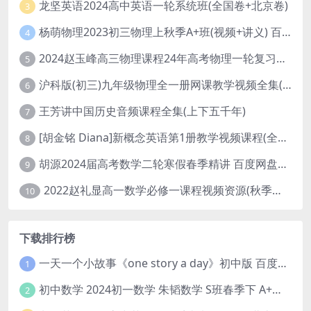
龙坚英语2024高中英语一轮系统班(全国卷+北京卷)
3
杨萌物理2023初三物理上秋季A+班(视频+讲义) 百度网盘分享
4
2024赵玉峰高三物理课程24年高考物理一轮复习网课教程
5
沪科版(初三)九年级物理全一册网课教学视频全集(录播版 杜春雨 66讲)
6
王芳讲中国历史音频课程全集(上下五千年)
7
[胡金铭 Diana]新概念英语第1册教学视频课程(全集 百度网盘下载)
8
胡源2024届高考数学二轮寒假春季精讲 百度网盘分享
9
2022赵礼显高一数学必修一课程视频资源(秋季班 含讲义)百度网盘云
10
下载排行榜
一天一个小故事《one story a day》初中版 百度网盘分享下载
1
初中数学 2024初一数学 朱韬数学 S班春季下 A+班春季下 百度云网盘
2