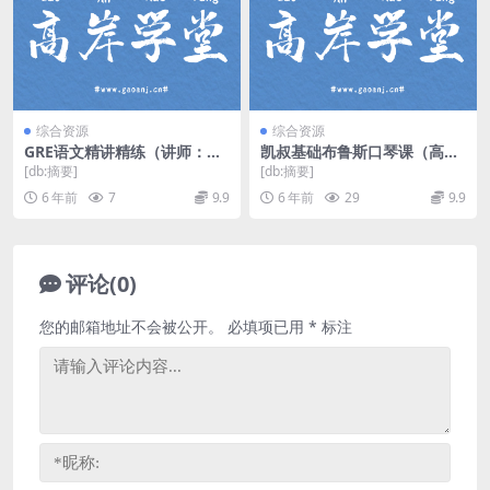
综合资源
综合资源
GRE语文精讲精练（讲师：赵
凯叔基础布鲁斯口琴课（高清
新侃 课时：20）百度网盘
视频）百度网盘下载
[db:摘要]
[db:摘要]
6 年前
7
9.9
6 年前
29
9.9
评论(0)
您的邮箱地址不会被公开。
必填项已用
*
标注