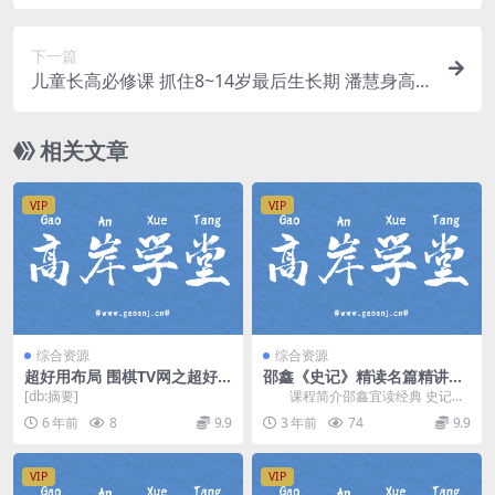
下一篇
儿童长高必修课 抓住8~14岁最后生长期 潘慧身高
课（超清打包）百度网盘
相关文章
VIP
VIP
综合资源
综合资源
超好用布局 围棋TV网之超好
邵鑫《史记》精读名篇精讲班
用布局（高清视频）百度网盘
1-3期视频合集百度网盘云
[db:摘要]
课程简介邵鑫宜读经典 史记，
以深度解读为特色，16节视频，每
6 年前
8
9.9
3 年前
74
9.9
节15-20分钟...
VIP
VIP