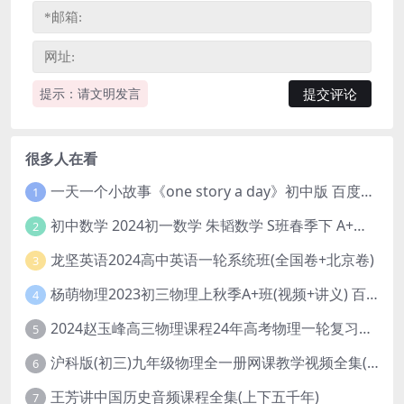
提示：请文明发言
很多人在看
一天一个小故事《one story a day》初中版 百度网盘分享下载
1
初中数学 2024初一数学 朱韬数学 S班春季下 A+班春季下 百度云网盘
2
龙坚英语2024高中英语一轮系统班(全国卷+北京卷)
3
杨萌物理2023初三物理上秋季A+班(视频+讲义) 百度网盘分享
4
2024赵玉峰高三物理课程24年高考物理一轮复习网课教程
5
沪科版(初三)九年级物理全一册网课教学视频全集(录播版 杜春雨 66讲)
6
王芳讲中国历史音频课程全集(上下五千年)
7