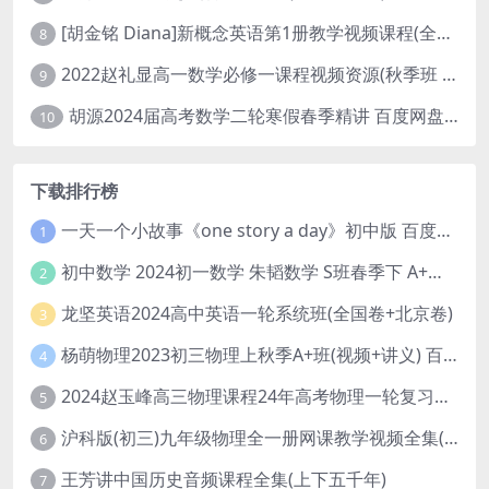
[胡金铭 Diana]新概念英语第1册教学视频课程(全集 百度网盘下载)
8
2022赵礼显高一数学必修一课程视频资源(秋季班 含讲义)百度网盘云
9
胡源2024届高考数学二轮寒假春季精讲 百度网盘分享
10
下载排行榜
一天一个小故事《one story a day》初中版 百度网盘分享下载
1
初中数学 2024初一数学 朱韬数学 S班春季下 A+班春季下 百度云网盘
2
龙坚英语2024高中英语一轮系统班(全国卷+北京卷)
3
杨萌物理2023初三物理上秋季A+班(视频+讲义) 百度网盘分享
4
2024赵玉峰高三物理课程24年高考物理一轮复习网课教程
5
沪科版(初三)九年级物理全一册网课教学视频全集(录播版 杜春雨 66讲)
6
王芳讲中国历史音频课程全集(上下五千年)
7