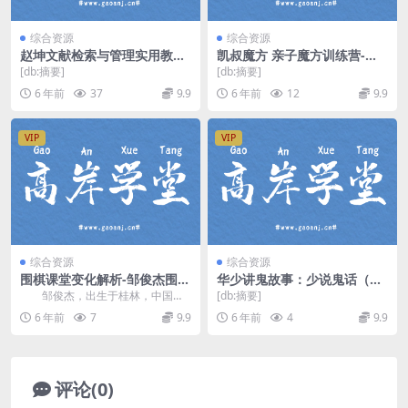
综合资源
综合资源
赵坤文献检索与管理实用教程
凯叔魔方 亲子魔方训练营-伟
（高清视频）百度网盘
大姐姐三阶魔方（完结）百度
[db:摘要]
[db:摘要]
网盘分享
6 年前
37
9.9
6 年前
12
9.9
VIP
VIP
综合资源
综合资源
围棋课堂变化解析-邹俊杰围棋
华少讲鬼故事：少说鬼话（完
视频讲座 mp4视频 百度网盘
结）mp3音频 百度网盘
邹俊杰，出生于桂林，中国职
[db:摘要]
业围棋手。7岁学棋，1991年进入
6 年前
7
9.9
6 年前
4
9.9
广西队，1992...
评论(0)