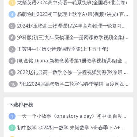
龙坚英语2024高中英语一轮系统班(全国卷+北京卷)
3
杨萌物理2023初三物理上秋季A+班(视频+讲义) 百度网盘分享
4
2024赵玉峰高三物理课程24年高考物理一轮复习网课教程
5
沪科版(初三)九年级物理全一册网课教学视频全集(录播版 杜春雨 66讲)
6
王芳讲中国历史音频课程全集(上下五千年)
7
[胡金铭 Diana]新概念英语第1册教学视频课程(全集 百度网盘下载)
8
2022赵礼显高一数学必修一课程视频资源(秋季班 含讲义)百度网盘云
9
胡源2024届高考数学二轮寒假春季精讲 百度网盘分享
10
下载排行榜
一天一个小故事《one story a day》初中版 百度网盘分享下载
1
初中数学 2024初一数学 朱韬数学 S班春季下 A+班春季下 百度云网盘
2