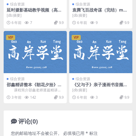
综合资源
综合资源
延时摄影基础教学视频（高清
袁腾飞百战奇谋（完结）mp3
视频中文字幕）百度网盘
音频 百度网盘
[db:摘要]
[db:摘要]
6 年前
7
9.9
6 年前
9
9.9
VIP
VIP
综合资源
综合资源
邵鑫精讲整本《朝花夕拾》视
《父与子》亲子漫画书音频全
频全集
集（中英双语mp3）百度网盘
课程简介邵鑫老师逐篇精讲朝
[db:摘要]
花夕拾，以问题意识，整体把握与
3 年前
142
9.9
6 年前
3
9.9
细节分析相结合，深入...
评论(0)
您的邮箱地址不会被公开。
必填项已用
*
标注