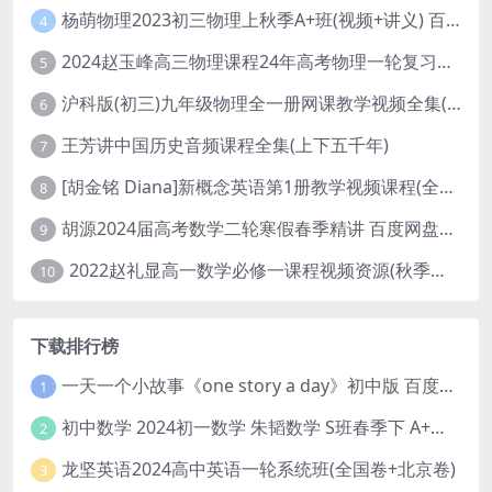
杨萌物理2023初三物理上秋季A+班(视频+讲义) 百度网盘分享
4
2024赵玉峰高三物理课程24年高考物理一轮复习网课教程
5
沪科版(初三)九年级物理全一册网课教学视频全集(录播版 杜春雨 66讲)
6
王芳讲中国历史音频课程全集(上下五千年)
7
[胡金铭 Diana]新概念英语第1册教学视频课程(全集 百度网盘下载)
8
胡源2024届高考数学二轮寒假春季精讲 百度网盘分享
9
2022赵礼显高一数学必修一课程视频资源(秋季班 含讲义)百度网盘云
10
下载排行榜
一天一个小故事《one story a day》初中版 百度网盘分享下载
1
初中数学 2024初一数学 朱韬数学 S班春季下 A+班春季下 百度云网盘
2
龙坚英语2024高中英语一轮系统班(全国卷+北京卷)
3