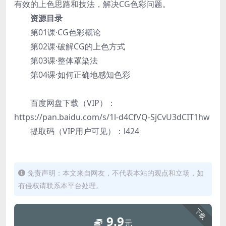
有效的上色思路和技法，解决CG色彩问题。
资源目录
第01课·CG色彩概论
第02课·破解CG的上色方式
第03课·整体罩染法
第04课·如何正确地感知色彩
百度网盘下载（VIP）：
https://pan.baidu.com/s/1l-d4CfVQ-SjCvU3dCIT1hw
提取码（VIP用户可见）：l424
免责声明：本文来自网友，不代表本站的观点和立场，如
有侵权请联系本平台处理。
下载
9.9
元