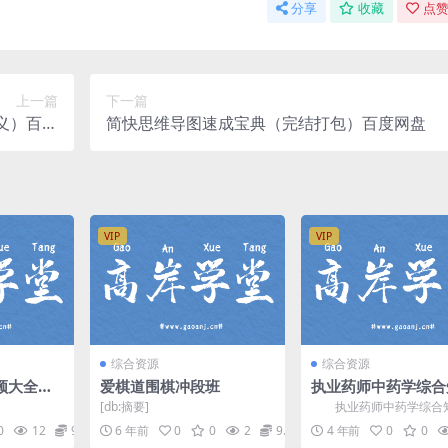
分享
收藏
点赞
上一篇
下一篇
义）百度
简快思维导图速成宝典（完结打包）百度网盘
网盘
VIP
VIP
综合资源
综合资源
频大全
爱棋道围棋冲段班
执业药师中药学综合
度网盘
与技能 2019闫敬
[db:摘要]
执业药师中药学综合
习班（完结）百度网
技能：2019闫敬之基础
0
12
9.9
6 年前
0
0
2
9.9
4 年前
0
0
完结版百度网盘执业药...
享