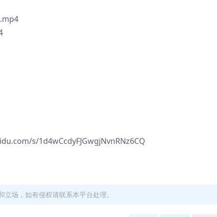
mp4
4
.com/s/1d4wCcdyFJGwgjNvnRNz6CQ
和立场，如有侵权请联系本平台处理。