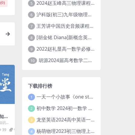
2024赵玉峰高三物理课程24年高考物理一轮复习网课教程
(
0
)
5
沪科版(初三)九年级物理全一册网课教学视频全集(录播版 杜春雨 66讲)
6
王芳讲中国历史音频课程全集(上下五千年)
7
[胡金铭 Diana]新概念英语第1册教学视频课程(全集 百度网盘下载)
8
2022赵礼显高一数学必修一课程视频资源(秋季班 含讲义)百度网盘云
9
胡源2024届高考数学二轮寒假春季精讲 百度网盘分享
10
下载排行榜
一天一个小故事《one story a day》初中版 百度网盘分享下载
1
初中数学 2024初一数学 朱韬数学 S班春季下 A+班春季下 百度云网盘
2
知识
龙坚英语2024高中英语一轮系统班(全国卷+北京卷)
3
之基础学
知识与
盘分
学习班，
39
9.9
杨萌物理2023初三物理上秋季A+班(视频+讲义) 百度网盘分享
4