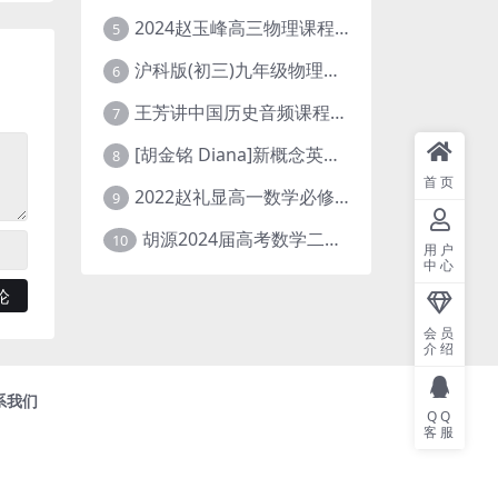
2024赵玉峰高三物理课程24年高考物理一轮复习网课教程
5
沪科版(初三)九年级物理全一册网课教学视频全集(录播版 杜春雨 66讲)
6
王芳讲中国历史音频课程全集(上下五千年)
7
[胡金铭 Diana]新概念英语第1册教学视频课程(全集 百度网盘下载)
8
首页
2022赵礼显高一数学必修一课程视频资源(秋季班 含讲义)百度网盘云
9
胡源2024届高考数学二轮寒假春季精讲 百度网盘分享
10
用户
中心
会员
介绍
系我们
QQ
客服