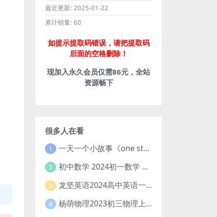
最近更新:
2025-01-22
累计销量:
60
如提示提取码错误，请把提取码
后面的空格删除！
现加入永久会员仅需86元，全站
资源畅下
很多人在看
一天一个小故事《one story a day》初中版 百度网盘分享下载
1
初中数学 2024初一数学 朱韬数学 S班春季下 A+班春季下 百度云网盘
2
龙坚英语2024高中英语一轮系统班(全国卷+北京卷)
3
杨萌物理2023初三物理上秋季A+班(视频+讲义) 百度网盘分享
4