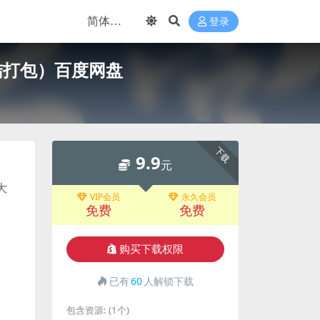
登录
结打包）百度网盘
下载
9.9
元
。
大
VIP会员
永久会员
免费
免费
购买下载权限
已有
60
人解锁下载
包含资源:
(1个)