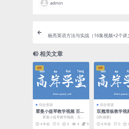
admin
杨亮英语方法与实战（16集视频+2个讲
相关文章
VIP
VIP
综合资源
综合资源
霍曼小提琴教学视频 百度
双翘滑板教学视
网盘分享
（视频打包）百
霍曼小提琴教学视频，百度
[db:摘要]
网盘分享小提琴课程128M标清
4 年前
0
0
4
9.9
6 年前
0
视频。 资源目录 ...