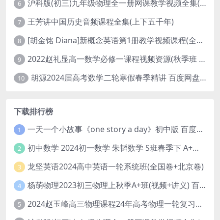
沪科版(初三)九年级物理全一册网课教学视频全集(录播版 杜春雨 66讲)
6
王芳讲中国历史音频课程全集(上下五千年)
7
[胡金铭 Diana]新概念英语第1册教学视频课程(全集 百度网盘下载)
8
2022赵礼显高一数学必修一课程视频资源(秋季班 含讲义)百度网盘云
9
胡源2024届高考数学二轮寒假春季精讲 百度网盘分享
10
下载排行榜
一天一个小故事《one story a day》初中版 百度网盘分享下载
1
初中数学 2024初一数学 朱韬数学 S班春季下 A+班春季下 百度云网盘
2
龙坚英语2024高中英语一轮系统班(全国卷+北京卷)
3
杨萌物理2023初三物理上秋季A+班(视频+讲义) 百度网盘分享
4
2024赵玉峰高三物理课程24年高考物理一轮复习网课教程
5