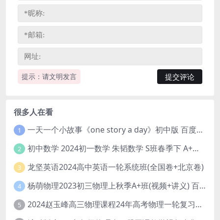
提示：请文明发言
很多人在看
一天一个小故事《one story a day》初中版 百度网盘分享下载
1
初中数学 2024初一数学 朱韬数学 S班春季下 A+班春季下 百度云网盘
2
龙坚英语2024高中英语一轮系统班(全国卷+北京卷)
3
杨萌物理2023初三物理上秋季A+班(视频+讲义) 百度网盘分享
4
2024赵玉峰高三物理课程24年高考物理一轮复习网课教程
5