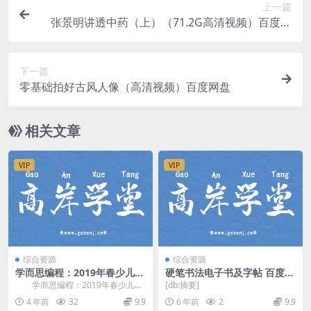
上一篇
张景明讲透中药（上）（71.2G高清视频）百度网
盘
下一篇
零基础拍好古风人像（高清视频）百度网盘
相关文章
VIP
VIP
综合资源
综合资源
学而思编程：2019年春少儿编
硬笔书法电子书及字帖 百度网
程c++Leve l2上 网盘分享
盘
学而思编程：2019年春少儿编
[db:摘要]
程c++Leve l2上，网盘分享少儿编
4 年前
32
9.9
6 年前
2
9.9
程课程...