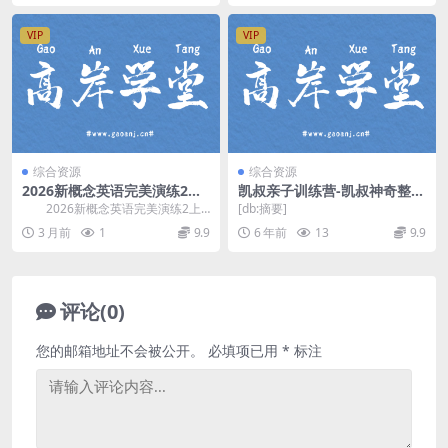
VIP
VIP
综合资源
综合资源
2026新概念英语完美演练2上
凯叔亲子训练营-凯叔神奇整理
册同步讲解(视频+资料) 百度
术（12集高清完结打包）百度
2026新概念英语完美演练2上
[db:摘要]
网盘分享
网盘分享
册视频讲解+资料，共96讲视频，
3 月前
1
9.9
6 年前
13
9.9
每讲视频20分...
评论(0)
您的邮箱地址不会被公开。
必填项已用
*
标注