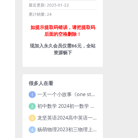
最近更新:
2025-01-22
累计销量:
24
如提示提取码错误，请把提取码
后面的空格删除！
现加入永久会员仅需86元，全站
资源畅下
很多人在看
一天一个小故事《one story a day》初中版 百度网盘分享下载
1
初中数学 2024初一数学 朱韬数学 S班春季下 A+班春季下 百度云网盘
2
龙坚英语2024高中英语一轮系统班(全国卷+北京卷)
3
杨萌物理2023初三物理上秋季A+班(视频+讲义) 百度网盘分享
4