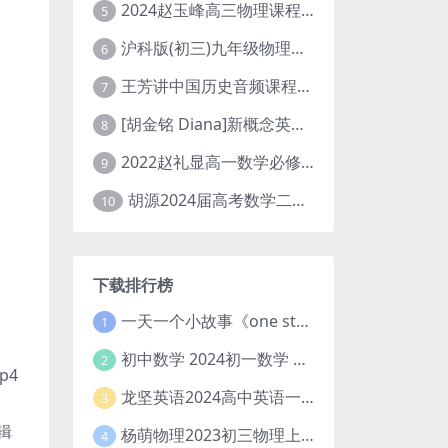
2024赵玉峰高三物理课程24年高考物理一轮复习网课教程
5
沪科版(初三)九年级物理全一册网课教学视频全集(录播版 杜春雨 66讲)
6
王芳讲中国历史音频课程全集(上下五千年)
7
[胡金铭 Diana]新概念英语第1册教学视频课程(全集 百度网盘下载)
8
2022赵礼显高一数学必修一课程视频资源(秋季班 含讲义)百度网盘云
9
胡源2024届高考数学二轮寒假春季精讲 百度网盘分享
10
下载排行榜
一天一个小故事《one story a day》初中版 百度网盘分享下载
1
初中数学 2024初一数学 朱韬数学 S班春季下 A+班春季下 百度云网盘
2
p4
龙坚英语2024高中英语一轮系统班(全国卷+北京卷)
3
辑
杨萌物理2023初三物理上秋季A+班(视频+讲义) 百度网盘分享
4