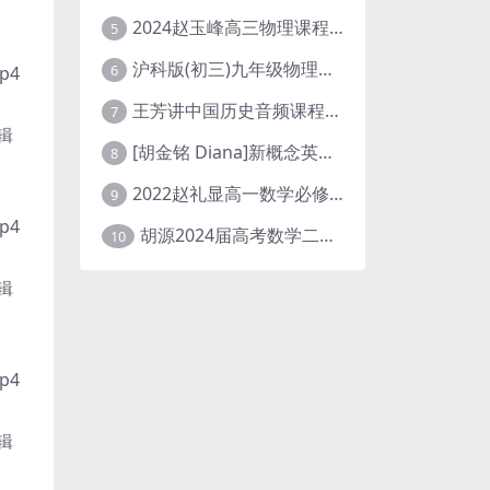
2024赵玉峰高三物理课程24年高考物理一轮复习网课教程
5
沪科版(初三)九年级物理全一册网课教学视频全集(录播版 杜春雨 66讲)
6
p4
王芳讲中国历史音频课程全集(上下五千年)
7
辑
[胡金铭 Diana]新概念英语第1册教学视频课程(全集 百度网盘下载)
8
2022赵礼显高一数学必修一课程视频资源(秋季班 含讲义)百度网盘云
9
p4
胡源2024届高考数学二轮寒假春季精讲 百度网盘分享
10
辑
p4
辑