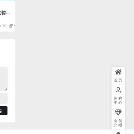
的惊艳
载
39
9.9
首页
用户
中心
会员
介绍