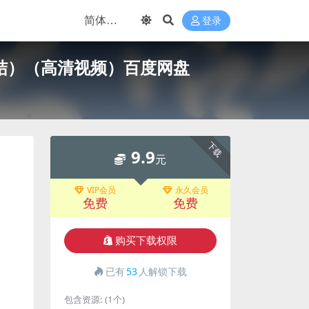
登录
结）（高清视频）百度网盘
下载
9.9
元
VIP会员
永久会员
免费
免费
购买下载权限
已有
53
人解锁下载
包含资源:
(1个)