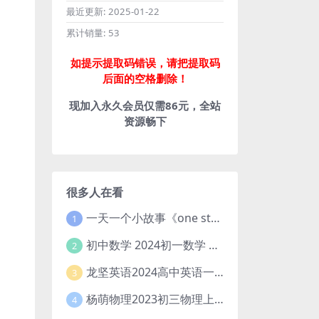
最近更新:
2025-01-22
累计销量:
53
如提示提取码错误，请把提取码
后面的空格删除！
现加入永久会员仅需86元，全站
资源畅下
很多人在看
一天一个小故事《one story a day》初中版 百度网盘分享下载
1
初中数学 2024初一数学 朱韬数学 S班春季下 A+班春季下 百度云网盘
2
龙坚英语2024高中英语一轮系统班(全国卷+北京卷)
3
杨萌物理2023初三物理上秋季A+班(视频+讲义) 百度网盘分享
4