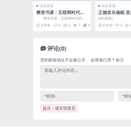
综合资源
综合资源
樊登书课：互联网时代的
正德音乐催眠 音
股权激励（完结）百度网
度网盘
樊登书课：互联网时代的股
[db:摘要]
盘分享
权激励，完结版百度网盘分享股
3 年前
0
0
7
9.9
6 年前
0
权课程1.57G高清视频...
评论(0)
您的邮箱地址不会被公开。
必填项已用
*
标注
提示：请文明发言