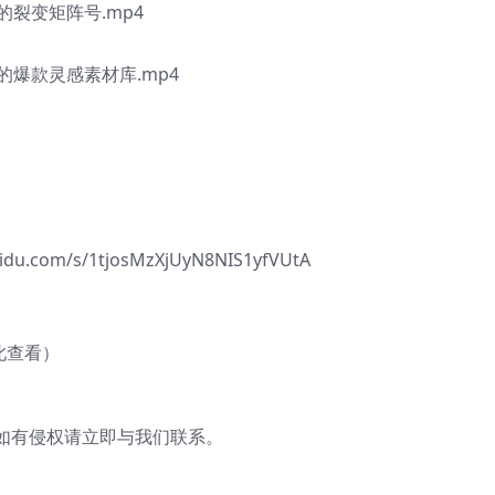
裂变矩阵号.mp4
爆款灵感素材库.mp4
com/s/1tjosMzXjUyN8NIS1yfVUtA
此查看）
有侵权请立即与我们联系。