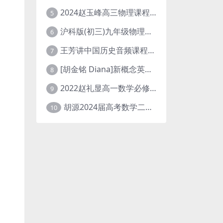
2024赵玉峰高三物理课程24年高考物理一轮复习网课教程
5
沪科版(初三)九年级物理全一册网课教学视频全集(录播版 杜春雨 66讲)
6
王芳讲中国历史音频课程全集(上下五千年)
7
[胡金铭 Diana]新概念英语第1册教学视频课程(全集 百度网盘下载)
8
2022赵礼显高一数学必修一课程视频资源(秋季班 含讲义)百度网盘云
9
胡源2024届高考数学二轮寒假春季精讲 百度网盘分享
10