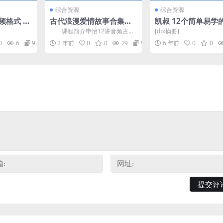
综合资源
综合资源
频格式 百
古代浪漫爱情故事合集音
凯叔 12个简单易学
频12讲mp3资源下载
小魔术 百度网盘下
课程简介申怡12讲音频古代
[db:摘要]
浪漫爱情故事合集，人生若只如
0
6
9.9
2 年前
0
0
29
9.9
6 年前
0
0
初见，只羡鸳鸯不羡仙，...