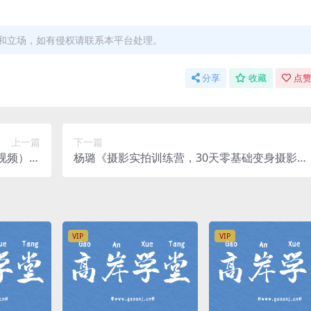
和立场，如有侵权请联系本平台处理。
分享
收藏
点赞
上一篇
下一篇
清视频）百
杨璐《摄影实拍训练营，30天零基础变身摄影达
度网盘
人》（完结）（超清视频）百度网盘
VIP
VIP