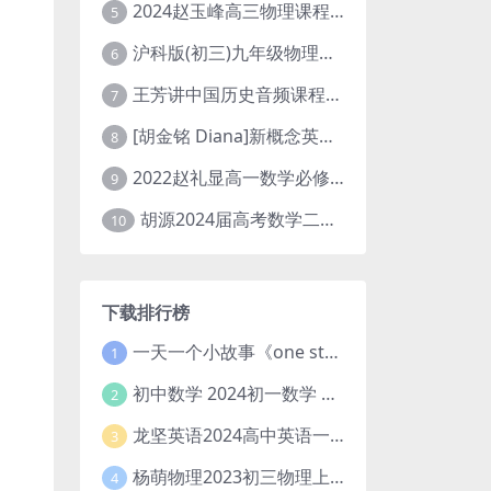
2024赵玉峰高三物理课程24年高考物理一轮复习网课教程
5
沪科版(初三)九年级物理全一册网课教学视频全集(录播版 杜春雨 66讲)
6
王芳讲中国历史音频课程全集(上下五千年)
7
[胡金铭 Diana]新概念英语第1册教学视频课程(全集 百度网盘下载)
8
2022赵礼显高一数学必修一课程视频资源(秋季班 含讲义)百度网盘云
9
胡源2024届高考数学二轮寒假春季精讲 百度网盘分享
10
下载排行榜
一天一个小故事《one story a day》初中版 百度网盘分享下载
1
初中数学 2024初一数学 朱韬数学 S班春季下 A+班春季下 百度云网盘
2
龙坚英语2024高中英语一轮系统班(全国卷+北京卷)
3
杨萌物理2023初三物理上秋季A+班(视频+讲义) 百度网盘分享
4